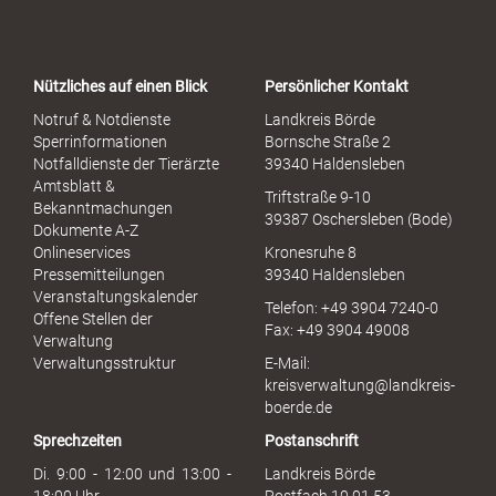
o
r
t
a
Nützliches auf einen Blick
Persönlicher Kontakt
l
S
Notruf & Notdienste
Landkreis Börde
e
Sperrinformationen
Bornsche Straße 2
x
Notfalldienste der Tierärzte
39340 Haldensleben
u
Amtsblatt &
Triftstraße 9-10
e
Bekanntmachungen
39387 Oschersleben (Bode)
l
Dokumente A-Z
l
Onlineservices
Kronesruhe 8
e
Pressemitteilungen
39340 Haldensleben
r
Veranstaltungskalender
Telefon: +49 3904 7240-0
M
Offene Stellen der
Fax: +49 3904 49008
i
Verwaltung
s
Verwaltungsstruktur
E-Mail:
s
kreisverwaltung@landkreis-
b
boerde.de
r
Sprechzeiten
Postanschrift
a
u
Di. 9:00 - 12:00 und 13:00 -
Landkreis Börde
c