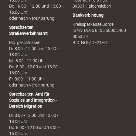
18:00 Uhr
Postfach 10 01 53
h
Do. 9:00 - 12:00 und 13:00 -
39331 Haldensleben
16:00 Uhr
Bankverbindung
oder nach Vereinbarung
Kreissparkasse Börde
Sprechzeiten
IBAN: DE96 8105 5000 3400
Straßenverkehrsamt
0053 54
Mo. geschlossen
BIC: NOLADE21HDL
Di. 8:00 - 12:00 und 13:00 -
18:00 Uhr
Mi. 8:00 - 12:00 Uhr
Do. 8:00 - 12:00 und 13:00 -
16:00 Uhr
Fr. 8:00 - 11:30 Uhr
oder nach Vereinbarung
Sprechzeiten
Amt für
Soziales und Integration -
Bereich Migration
Di. 8:00 - 12:00 und 13:00 -
18:00 Uhr
Do. 8:00 - 12:00 und 13:00 -
16:00 Uhr