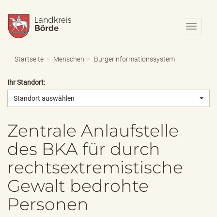
N
a
v
i
Startseite
Menschen
Bürgerinformationssystem
g
a
Ihr Standort:
t
i
Standort auswählen
o
n
e
Zentrale Anlaufstelle
i
des BKA für durch
n
-
rechtsextremistische
/
a
Gewalt bedrohte
u
s
Personen
b
l