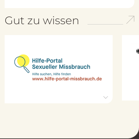
Gut zu wissen
H
i
l
f
e
-
P