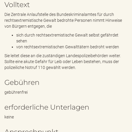
e
Volltext
n
d
Die Zentrale Anlaufstelle des Bundeskriminalamtes für durch
e
rechtsextremistische Gewalt bedrohte Personen nimmt Hinweise
n
von Bürgern entgegen, die
sich durch rechtsextremistische Gewalt selbst gefährdet
sehen
von rechtsextremistischen Gewalttätern bedroht werden
Sie leitet diese an die zuständigen Landespolizeibehörden weiter.
Sollte eine akute Gefahr für Leib oder Leben bestehen, muss der
polizeiliche Notruf 110 gewählt werden.
Gebühren
gebührenfrei
erforderliche Unterlagen
keine
Ansprechpunkt