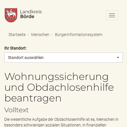
N
a
v
i
Startseite
Menschen
Bürgerinformationssystem
g
a
Ihr Standort:
t
i
Standort auswählen
o
n
e
Wohnungssicherung
i
und Obdachlosenhilfe
n
-
beantragen
/
a
u
Volltext
s
b
Die wesentliche Aufgabe der Obdachlosenhilfe ist es, Menschen in
l
besonders schwierigen sozialen Situationen, in finanziellen