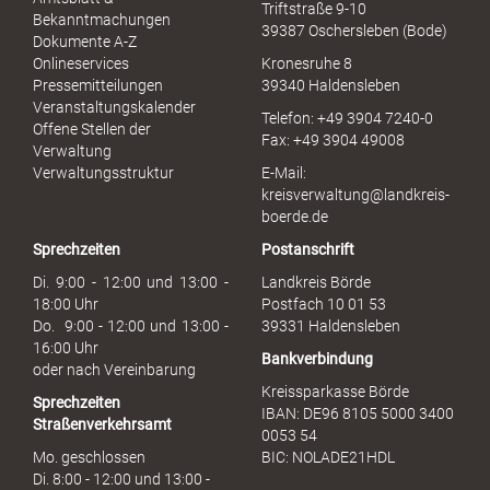
Triftstraße 9-10
e
Bekanntmachungen
39387 Oschersleben (Bode)
l
Dokumente A-Z
l
Onlineservices
Kronesruhe 8
e
Pressemitteilungen
39340 Haldensleben
r
Veranstaltungskalender
Telefon: +49 3904 7240-0
M
Offene Stellen der
Fax: +49 3904 49008
i
Verwaltung
s
Verwaltungsstruktur
E-Mail:
s
kreisverwaltung@landkreis-
b
boerde.de
r
Sprechzeiten
Postanschrift
a
u
Di. 9:00 - 12:00 und 13:00 -
Landkreis Börde
c
18:00 Uhr
Postfach 10 01 53
h
Do. 9:00 - 12:00 und 13:00 -
39331 Haldensleben
16:00 Uhr
Bankverbindung
oder nach Vereinbarung
Kreissparkasse Börde
Sprechzeiten
IBAN: DE96 8105 5000 3400
Straßenverkehrsamt
0053 54
Mo. geschlossen
BIC: NOLADE21HDL
Di. 8:00 - 12:00 und 13:00 -