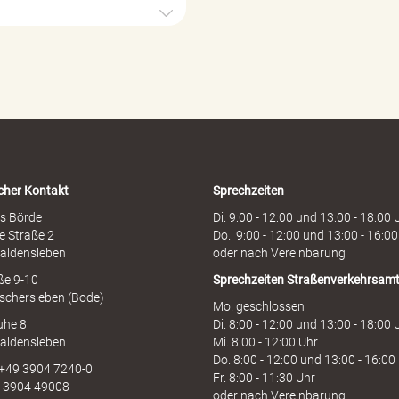
h
ö
r
d
e
n
h
o
t
l
i
cher Kontakt
Sprechzeiten
n
e
s Börde
Di. 9:00 - 12:00 und 13:00 - 18:00 
e Straße 2
Do. 9:00 - 12:00 und 13:00 - 16:00
aldensleben
oder nach Vereinbarung
aße 9-10
Sprechzeiten
Straßenverkehrsam
schersleben (Bode)
Mo. geschlossen
uhe 8
Di. 8:00 - 12:00 und 13:00 - 18:00 
aldensleben
Mi. 8:00 - 12:00 Uhr
Do. 8:00 - 12:00 und 13:00 - 16:00
 +49 3904 7240-0
Fr. 8:00 - 11:30 Uhr
9 3904 49008
oder nach Vereinbarung