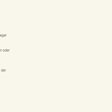
leger
en oder
 der