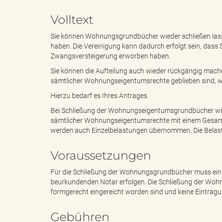
Volltext
e
i
Sie können Wohnungsgrundbücher wieder schließen lass
haben. Die Vereinigung kann dadurch erfolgt sein, dass
Zwangsversteigerung erworben haben.
Sie können die Aufteilung auch wieder rückgängig mach
n
f
sämtlicher Wohnungseigentumsrechte geblieben sind, wei
Hierzu bedarf es Ihres Antrages.
Bei Schließung der Wohnungseigentumsgrundbücher wird
d
t
sämtlicher Wohnungseigentumsrechte mit einem Gesamtre
werden auch Einzelbelastungen übernommen. Die Belas
Voraussetzungen
e
z
Für die Schließung der Wohnungsgrundbücher muss ein 
beurkundenden Notar erfolgen. Die Schließung der Wohn
formgerecht eingereicht worden sind und keine Eintrag
s
u
Gebühren