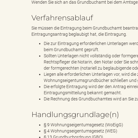
Wenden Sie sich an das Grundbuchamt bei dem Amtsger
Verfahrensablauf
d
Sie müssen die Eintragung beim Grundbuchamt beantragen
Eintragungsantrag beglaubigt hat, die Eintragung.
Die zur Eintragung erforderlichen Unterlagen wer
k
beim Grundbuchamt geprüft.
Sollten Unterlagen nicht vollständig oder formger
Rechtspfleger die Notarin, den Notar oder Sie sch
der formgerechten (notariell zu beglaubigende o
Liegen alle erforderlichen Unterlagen vor, wird di
r
Wohnungseigentumsgrundbücher schließen und gle
Die erfolgte Eintragung wird der den Antrag einr
Eintragungsmitteilung bekannt gemacht.
Die Rechnung des Grundbuchamtes wird an Sie zu
e
Handlungsgrundlage(n)
§ 9 Wohnungseigentumsgesetz (WoEigG)
§ 4 Wohnungseigentumsgesetz (WEG)
i
§ 13 Grundbuchordnung (GBO)