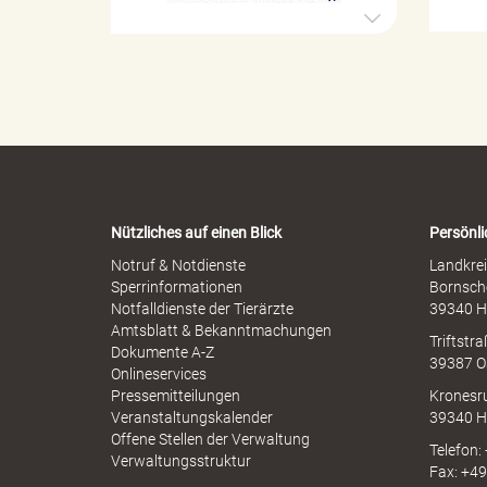
e
t
u
r
e
o
l
p
l
h
r
e
e
r
n
M
-
i
W
s
a
l
s
r
b
Nützliches auf einen Blick
Persönli
n
r
-
Notruf & Notdienste
Landkrei
a
A
Sperrinformationen
Bornsch
u
i
p
Notfalldienste der Tierärzte
39340 H
c
p
Amtsblatt & Bekanntmachungen
h
Triftstr
N
Dokumente A-Z
39387 O
I
Onlineservices
N
n
Pressemitteilungen
Kronesr
A
Veranstaltungskalender
39340 H
Offene Stellen der Verwaltung
Telefon:
Verwaltungsstruktur
Fax: +4