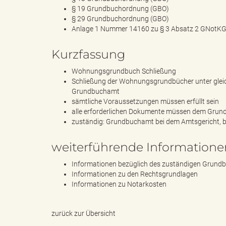
§ 19 Grundbuchordnung (GBO)
§ 29 Grundbuchordnung (GBO)
Anlage 1 Nummer 14160 zu § 3 Absatz 2 GNotK
s
Kurzfassung
Wohnungsgrundbuch Schließung
Schließung der Wohnungsgrundbücher unter gleic
B
Grundbuchamt
sämtliche Voraussetzungen müssen erfüllt sein
alle erforderlichen Dokumente müssen dem Grun
zuständig: Grundbuchamt bei dem Amtsgericht,
ö
weiterführende Informatione
Informationen bezüglich des zuständigen Grun
Informationen zu den Rechtsgrundlagen
r
Informationen zu Notarkosten
zurück zur Übersicht
d