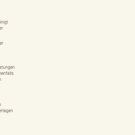
inigt
er
er
astungen
enfalls
n.
n
erlagen