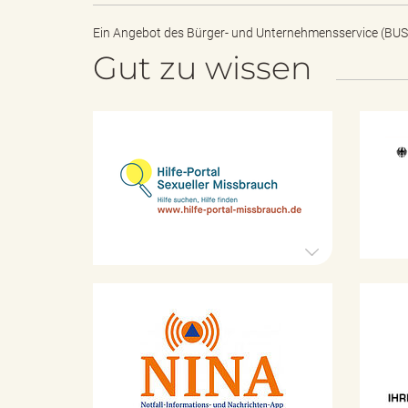
Ein Angebot des
Bürger- und Unternehmensservice (BUS
Gut zu wissen
e
H
"
i
l
f
e
-
.
P
o
r
t
K
V
a
a
l
t
S
a
e
s
x