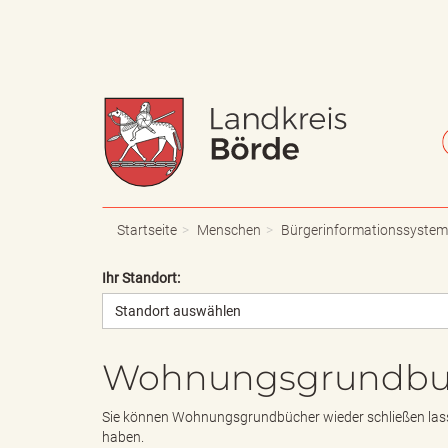
W
S
a
c
Startseite
Menschen
Bürgerinformationssystem
Ihr Standort:
Standort auswählen
p
h
Wohnungsgrundbuch
p
r
Sie können Wohnungsgrundbücher wieder schließen lass
haben.