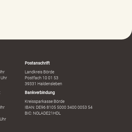
a
t
l
s
t
c
g
h
e
a
g
f
e
t
n
s
F
d
r
i
a
e
Postanschrift
u
n
Uhr
Landkreis Börde
e
s
 Uhr
Postfach 10 01 53
n
t
39331 Haldensleben
t
Bankverbindung
Kreissparkasse Börde
Uhr
IBAN: DE96 8105 5000 3400 0053 54
BIC: NOLADE21HDL
 Uhr