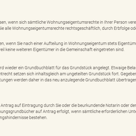
en, wenn sich sämtliche Wohnungseigentumsrechte in Ihrer Person vere
 Sie alle Wohnungseigentumsrechte rechtsgeschäftlich, durch Erbfolge od
en, wenn Sie nach einer Aufteilung in Wohnungseigentum stets Eigentüm
l keine weiteren Eigentümer in die Gemeinschaft eingetreten sind.
 wieder ein Grundbuchblatt für das Grundstück angelegt. Etwaige Bel
cht setzen sich inhaltsgleich am ungeteilten Grundstück fort. Gegeben
tungen werden daher in das neu anzulegende Grundbuchblatt übertrage
Antrag auf Eintragung durch Sie oder die beurkundende Notarin oder de
ungsgrundbücher auf Antrag erfolgt, wenn sämtliche erforderlichen Unt
ungshindernisse bestehen.