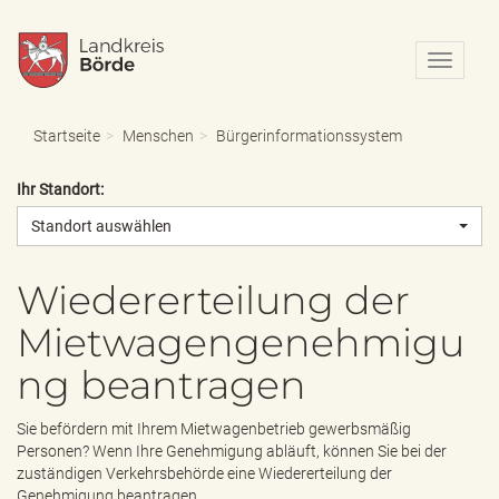
N
a
v
i
Startseite
Menschen
Bürgerinformationssystem
g
a
Ihr Standort:
t
i
Standort auswählen
o
n
e
Wiedererteilung der
i
Mietwagengenehmigu
n
-
ng beantragen
/
a
u
Sie befördern mit Ihrem Mietwagenbetrieb gewerbsmäßig
s
Personen? Wenn Ihre Genehmigung abläuft, können Sie bei der
b
zuständigen Verkehrsbehörde eine Wiedererteilung der
l
Genehmigung beantragen.