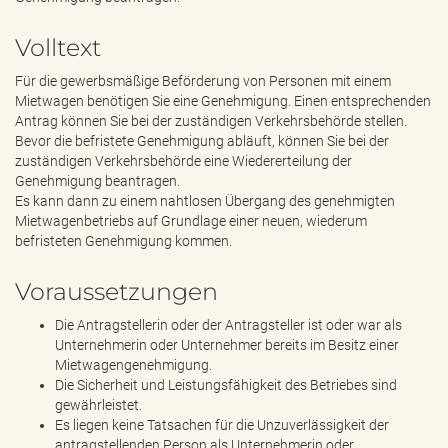
e
n
Volltext
d
e
Für die gewerbsmäßige Beförderung von Personen mit einem
n
Mietwagen benötigen Sie eine Genehmigung. Einen entsprechenden
Antrag können Sie bei der zuständigen Verkehrsbehörde stellen.
Bevor die befristete Genehmigung abläuft, können Sie bei der
zuständigen Verkehrsbehörde eine Wiedererteilung der
Genehmigung beantragen.
Es kann dann zu einem nahtlosen Übergang des genehmigten
Mietwagenbetriebs auf Grundlage einer neuen, wiederum
befristeten Genehmigung kommen.
Voraussetzungen
Die Antragstellerin oder der Antragsteller ist oder war als
Unternehmerin oder Unternehmer bereits im Besitz einer
Mietwagengenehmigung.
Die Sicherheit und Leistungsfähigkeit des Betriebes sind
gewährleistet.
Es liegen keine Tatsachen für die Unzuverlässigkeit der
antragstellenden Person als Unternehmerin oder