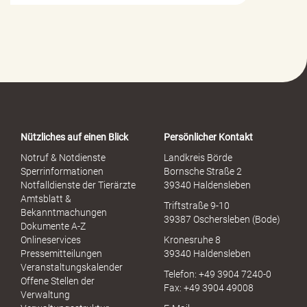
i
l
f
e
-
P
o
r
t
a
Nützliches auf einen Blick
Persönlicher Kontakt
l
S
Notruf & Notdienste
Landkreis Börde
e
Sperrinformationen
Bornsche Straße 2
x
Notfalldienste der Tierärzte
39340 Haldensleben
u
Amtsblatt &
Triftstraße 9-10
e
Bekanntmachungen
39387 Oschersleben (Bode)
l
Dokumente A-Z
l
Onlineservices
Kronesruhe 8
e
Pressemitteilungen
39340 Haldensleben
r
Veranstaltungskalender
Telefon: +49 3904 7240-0
M
Offene Stellen der
Fax: +49 3904 49008
i
Verwaltung
s