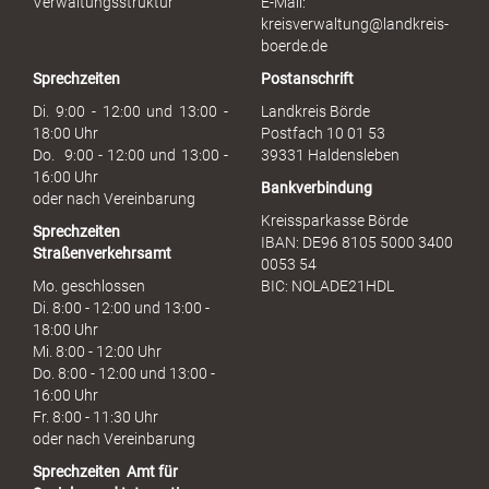
Verwaltungsstruktur
E-Mail:
s
kreisverwaltung@landkreis-
b
boerde.de
r
Sprechzeiten
Postanschrift
a
u
Di. 9:00 - 12:00 und 13:00 -
Landkreis Börde
c
18:00 Uhr
Postfach 10 01 53
h
Do. 9:00 - 12:00 und 13:00 -
39331 Haldensleben
16:00 Uhr
Bankverbindung
oder nach Vereinbarung
Kreissparkasse Börde
Sprechzeiten
IBAN: DE96 8105 5000 3400
Straßenverkehrsamt
0053 54
Mo. geschlossen
BIC: NOLADE21HDL
Di. 8:00 - 12:00 und 13:00 -
18:00 Uhr
Mi. 8:00 - 12:00 Uhr
Do. 8:00 - 12:00 und 13:00 -
16:00 Uhr
Fr. 8:00 - 11:30 Uhr
oder nach Vereinbarung
Sprechzeiten
Amt für