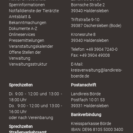
e
Sperrinformationen
Bornsche Straße 2
x
Notfalldienste der Tierärzte
39340 Haldensleben
u
Amtsblatt &
Triftstraße 9-10
e
Bekanntmachungen
39387 Oschersleben (Bode)
l
Dokumente A-Z
l
Onlineservices
Kronesruhe 8
e
Pressemitteilungen
39340 Haldensleben
r
Veranstaltungskalender
Telefon: +49 3904 7240-0
M
Offene Stellen der
Fax: +49 3904 49008
i
Verwaltung
s
Verwaltungsstruktur
E-Mail:
s
kreisverwaltung@landkreis-
b
boerde.de
r
Sprechzeiten
Postanschrift
a
u
Di. 9:00 - 12:00 und 13:00 -
Landkreis Börde
c
18:00 Uhr
Postfach 10 01 53
h
Do. 9:00 - 12:00 und 13:00 -
39331 Haldensleben
16:00 Uhr
Bankverbindung
oder nach Vereinbarung
Kreissparkasse Börde
Sprechzeiten
IBAN: DE96 8105 5000 3400
Straßenverkehrsamt