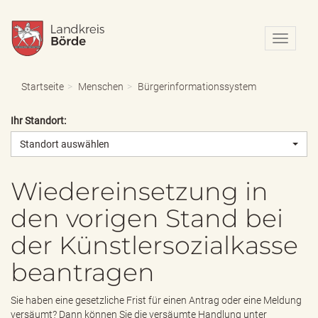
N
a
v
i
Startseite
Menschen
Bürgerinformationssystem
g
a
Ihr Standort:
t
i
Standort auswählen
o
n
e
Wiedereinsetzung in
i
den vorigen Stand bei
n
-
der Künstlersozialkasse
/
a
beantragen
u
s
b
Sie haben eine gesetzliche Frist für einen Antrag oder eine Meldung
l
versäumt? Dann können Sie die versäumte Handlung unter