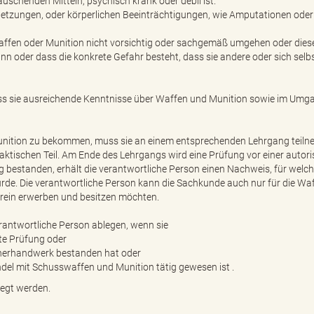
uschenden Mitteln, psychisch krank oder debil ist.
letzungen, oder körperlichen Beeinträchtigungen, wie Amputationen oder
fen oder Munition nicht vorsichtig oder sachgemäß umgehen oder dies
n oder dass die konkrete Gefahr besteht, dass sie andere oder sich selb
ss sie ausreichende Kenntnisse über Waffen und Munition sowie im Umg
ition zu bekommen, muss sie an einem entsprechenden Lehrgang teiln
ktischen Teil. Am Ende des Lehrgangs wird eine Prüfung vor einer autori
bestanden, erhält die verantwortliche Person einen Nachweis, für welc
de. Die verantwortliche Person kann die Sachkunde auch nur für die Wa
Verein erwerben und besitzen möchten.
antwortliche Person ablegen, wenn sie
lte Prüfung oder
herhandwerk bestanden hat oder
ndel mit Schusswaffen und Munition tätig gewesen ist .
legt werden.