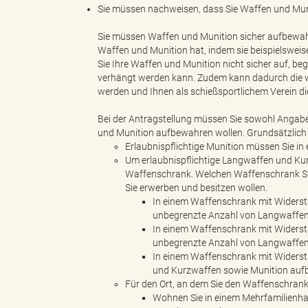
Sie müssen nachweisen, dass Sie Waffen und Mun
Sie müssen Waffen und Munition sicher aufbewahre
Waffen und Munition hat, indem sie beispielsweise
e
Sie Ihre Waffen und Munition nicht sicher auf, be
verhängt werden kann. Zudem kann dadurch die wa
werden und Ihnen als schießsportlichem Verein d
Bei der Antragstellung müssen Sie sowohl Angab
"
und Munition aufbewahren wollen. Grundsätzlich 
Erlaubnispflichtige Munition müssen Sie i
Um erlaubnispflichtige Langwaffen und Kur
Waffenschrank. Welchen Waffenschrank Sie 
.
Sie erwerben und besitzen wollen.
In einem Waffenschrank mit Widerst
unbegrenzte Anzahl von Langwaffen,
In einem Waffenschrank mit Widerst
unbegrenzte Anzahl von Langwaffen,
V
In einem Waffenschrank mit Widerst
und Kurzwaffen sowie Munition auf
Für den Ort, an dem Sie den Waffenschrank 
Wohnen Sie in einem Mehrfamilienhaus