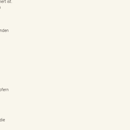
rt ist.
m
enden
ofern
die