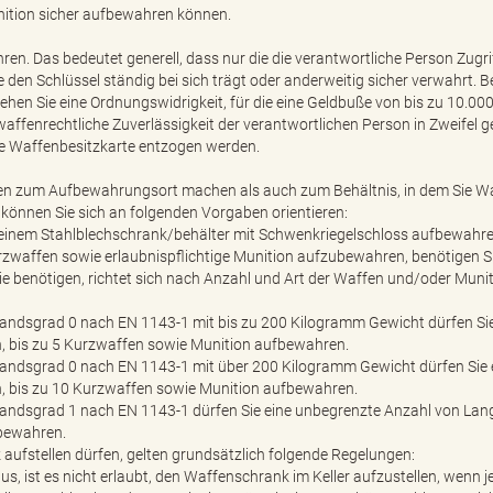
ition sicher aufbewahren können.
n. Das bedeutet generell, dass nur die die verantwortliche Person Zugri
 den Schlüssel ständig bei sich trägt oder anderweitig sicher verwahrt.
gehen Sie eine Ordnungswidrigkeit, für die eine Geldbuße von bis zu 10.00
ffenrechtliche Zuverlässigkeit der verantwortlichen Person in Zweifel 
ie Waffenbesitzkarte entzogen werden.
en zum Aufbewahrungsort machen als auch zum Behältnis, in dem Sie W
können Sie sich an folgenden Vorgaben orientieren:
n einem Stahlblechschrank/behälter mit Schwenkriegelschloss aufbewahre
zwaffen sowie erlaubnispflichtige Munition aufzubewahren, benötigen Si
benötigen, richtet sich nach Anzahl und Art der Waffen und/oder Muniti
andsgrad 0 nach EN 1143-1 mit bis zu 200 Kilogramm Gewicht dürfen Sie
 bis zu 5 Kurzwaffen sowie Munition aufbewahren.
andsgrad 0 nach EN 1143-1 mit über 200 Kilogramm Gewicht dürfen Sie 
 bis zu 10 Kurzwaffen sowie Munition aufbewahren.
andsgrad 1 nach EN 1143-1 dürfen Sie eine unbegrenzte Anzahl von La
bewahren.
aufstellen dürfen, gelten grundsätzlich folgende Regelungen:
, ist es nicht erlaubt, den Waffenschrank im Keller aufzustellen, wenn j