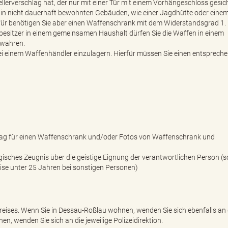
erverschlag hat, der nur mit einer Tür mit einem Vorhängeschloss gesiche
 in nicht dauerhaft bewohnten Gebäuden, wie einer Jagdhütte oder eine
r benötigen Sie aber einen Waffenschrank mit dem Widerstandsgrad 1.
besitzer in einem gemeinsamen Haushalt dürfen Sie die Waffen in einem
wahren.
bei einem Waffenhändler einzulagern. Hierfür müssen Sie einen entsprech
ag für einen Waffenschrank und/oder Fotos von Waffenschrank und
isches Zeugnis über die geistige Eignung der verantwortlichen Person (s
se unter 25 Jahren bei sonstigen Personen)
reises. Wenn Sie in Dessau-Roßlau wohnen, wenden Sie sich ebenfalls an 
 wenden Sie sich an die jeweilige Polizeidirektion.