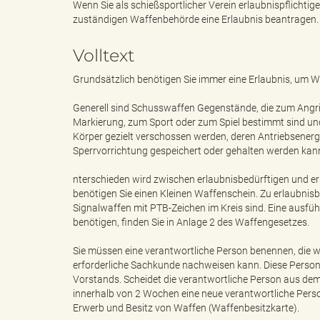
Wenn Sie als schießsportlicher Verein erlaubnispflichti
zuständigen Waffenbehörde eine Erlaubnis beantragen.
e
i
Volltext
Grundsätzlich benötigen Sie immer eine Erlaubnis, um W
n
f
Generell sind Schusswaffen Gegenstände, die zum Angriff
Markierung, zum Sport oder zum Spiel bestimmt sind un
Körper gezielt verschossen werden, deren Antriebsenerg
Sperrvorrichtung gespeichert oder gehalten werden kann
d
t
nterschieden wird zwischen erlaubnisbedürftigen und er
benötigen Sie einen Kleinen Waffenschein. Zu erlaubnisb
Signalwaffen mit PTB-Zeichen im Kreis sind. Eine ausführ
benötigen, finden Sie in Anlage 2 des Waffengesetzes.
e
z
Sie müssen eine verantwortliche Person benennen, die w
erforderliche Sachkunde nachweisen kann. Diese Person m
Vorstands. Scheidet die verantwortliche Person aus dem
innerhalb von 2 Wochen eine neue verantwortliche Pers
s
u
Erwerb und Besitz von Waffen (Waffenbesitzkarte).