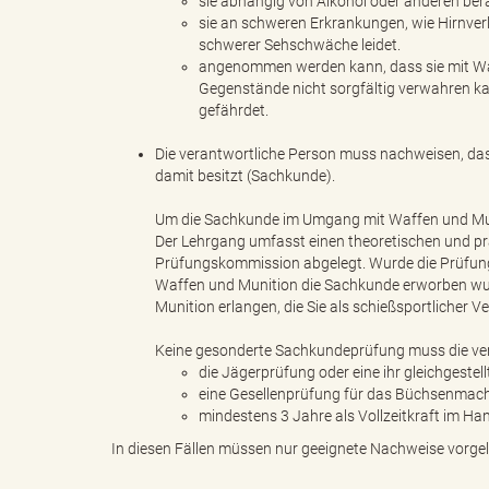
sie abhängig von Alkohol oder anderen bera
sie an schweren Erkrankungen, wie Hirnver
schwerer Sehschwäche leidet.
angenommen werden kann, dass sie mit Waf
s
Gegenstände nicht sorgfältig verwahren kan
gefährdet.
Die verantwortliche Person muss nachweisen, da
damit besitzt (Sachkunde).
B
Um die Sachkunde im Umgang mit Waffen und Mun
Der Lehrgang umfasst einen theoretischen und pra
Prüfungskommission abgelegt. Wurde die Prüfung 
ö
Waffen und Munition die Sachkunde erworben wur
Munition erlangen, die Sie als schießsportlicher 
Keine gesonderte Sachkundeprüfung muss die ver
die Jägerprüfung oder eine ihr gleichgestel
r
eine Gesellenprüfung für das Büchsenmac
mindestens 3 Jahre als Vollzeitkraft im Ha
In diesen Fällen müssen nur geeignete Nachweise vorge
d