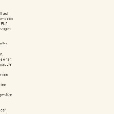
ff auf
 Bewahren
0 EUR
gezogen
affen
n.
e einen
on, die
 eine
eine
ngwaffen
eder