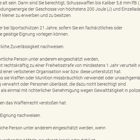
t sein. Dann sind Sie berechtigt, Schusswaffen bis Kaliber 5,6 mm lfB (.22
dungsenergie der Geschosse von höchstens 200 Joule (J) und Einzellade
 kleiner zu erwerben und zu besitzen.
 bei Sportschützen 21 Jahre, sofern Sie ein fachärztliches oder
 geistige Eignung vorlegen können.
liche Zuverlässigkeit nachweisen.
ortliche Person unter anderem eingeschätzt werden,
ht rechtskräftig zu einer Freiheitsstrafe von mindestens 1 Jahr verurteilt
ied einer verbotenen Organisation war bzw. diese unterstützt hat.
 sie Waffen oder Munition missbräuchlich verwendet oder unsachgemä
 verwahrt oder Personen überlässt, die dazu nicht berechtigt sind.
 als einmal mit richterlicher Genehmigung wegen Gewalttätigkeit in poliz
gen das Waffenrecht verstoßen hat.
e Eignung nachweisen.
rtliche Person unter anderem eingeschätzt werden, wenn