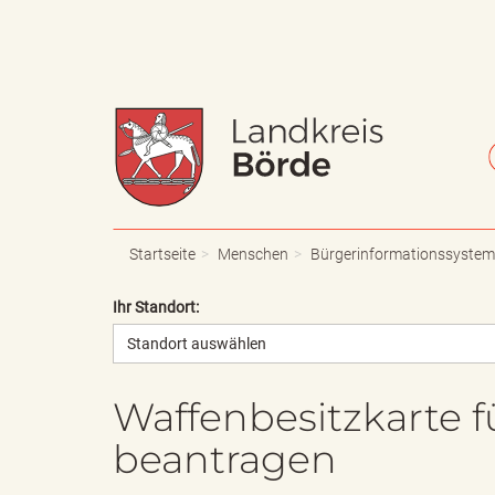
W
S
a
c
Startseite
Menschen
Bürgerinformationssystem
Ihr Standort:
Standort auswählen
p
h
Waffenbesitzkarte f
beantragen
p
r