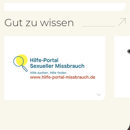
Gut zu wissen
H
i
l
f
e
-
P