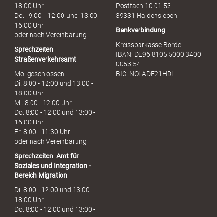
c
18:00 Uhr
Postfach 10 01 53
h
Do. 9:00 - 12:00 und 13:00 -
39331 Haldensleben
16:00 Uhr
Bankverbindung
oder nach Vereinbarung
Kreissparkasse Börde
Sprechzeiten
IBAN: DE96 8105 5000 3400
Straßenverkehrsamt
0053 54
Mo. geschlossen
BIC: NOLADE21HDL
Di. 8:00 - 12:00 und 13:00 -
18:00 Uhr
Mi. 8:00 - 12:00 Uhr
Do. 8:00 - 12:00 und 13:00 -
16:00 Uhr
Fr. 8:00 - 11:30 Uhr
oder nach Vereinbarung
Sprechzeiten
Amt für
Soziales und Integration -
Bereich Migration
Di. 8:00 - 12:00 und 13:00 -
18:00 Uhr
Do. 8:00 - 12:00 und 13:00 -