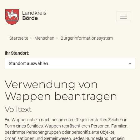
N
a
v
i
Startseite
Menschen
Bürgerinformationssystem
g
a
Ihr Standort:
t
i
Standort auswählen
o
n
e
Verwendung von
i
Wappen beantragen
n
-
/
Volltext
a
u
Ein Wappen ist ein nach bestimmten Regeln erstelltes Zeichen in
s
Form eines Schildes. Wappen repräsentieren Personen, Familien,
b
bestimmte Personengruppen oder personifizierte Objekte,
l
Organisationen und Gemeinwesen. Jedes Bundesland hat sein