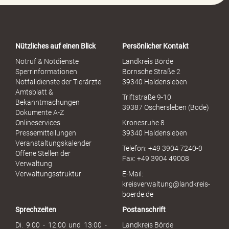
o
r
t
a
Nützliches auf einen Blick
Persönlicher Kontakt
l
S
Notruf & Notdienste
Landkreis Börde
e
Sperrinformationen
Bornsche Straße 2
x
Notfalldienste der Tierärzte
39340 Haldensleben
u
Amtsblatt &
Triftstraße 9-10
e
Bekanntmachungen
39387 Oschersleben (Bode)
l
Dokumente A-Z
l
Onlineservices
Kronesruhe 8
e
Pressemitteilungen
39340 Haldensleben
r
Veranstaltungskalender
Telefon: +49 3904 7240-0
M
Offene Stellen der
Fax: +49 3904 49008
i
Verwaltung
s
Verwaltungsstruktur
E-Mail:
s
kreisverwaltung@landkreis-
b
boerde.de
r
Sprechzeiten
Postanschrift
a
u
Di. 9:00 - 12:00 und 13:00 -
Landkreis Börde