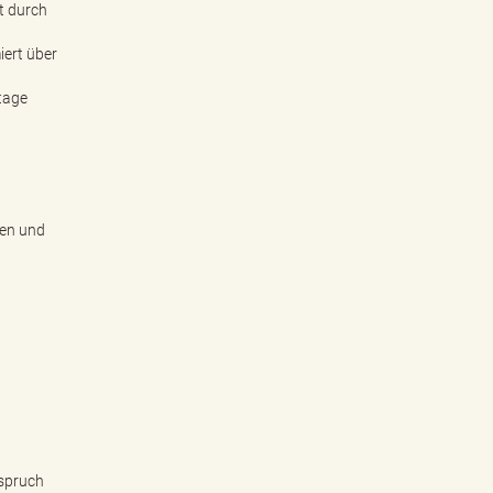
t durch
ert über
tage
gen und
nspruch