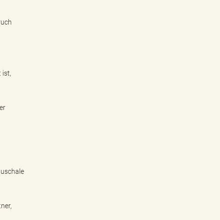
ruch
ist,
er
auschale
ner,