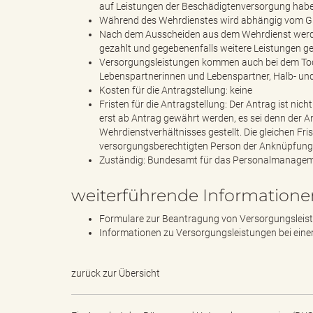
e
auf Leistungen der Beschädigtenversorgung hab
Während des Wehrdienstes wird abhängig vom Gra
Nach dem Ausscheiden aus dem Wehrdienst werd
gezahlt und gegebenenfalls weitere Leistungen g
Versorgungsleistungen kommen auch bei dem Tod d
r
Lebenspartnerinnen und Lebenspartner, Halb- und 
Kosten für die Antragstellung: keine
Fristen für die Antragstellung: Der Antrag ist ni
erst ab Antrag gewährt werden, es sei denn der A
l
Wehrdienstverhältnisses gestellt. Die gleichen Fr
versorgungsberechtigten Person der Anknüpfungs
Zuständig: Bundesamt für das Personalmanage
i
weiterführende Informatione
Formulare zur Beantragung von Versorgungsleis
Informationen zu Versorgungsleistungen bei eine
n
zurück zur Übersicht