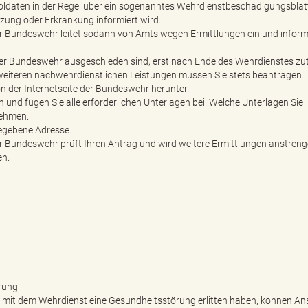
Soldaten in der Regel über ein sogenanntes Wehrdienstbeschädigungsblat
etzung oder Erkrankung informiert wird.
Bundeswehr leitet sodann von Amts wegen Ermittlungen ein und informi
der Bundeswehr ausgeschieden sind, erst nach Ende des Wehrdienstes zu
e weiteren nachwehrdienstlichen Leistungen müssen Sie stets beantragen.
 der Internetseite der Bundeswehr herunter.
n und fügen Sie alle erforderlichen Unterlagen bei. Welche Unterlagen Sie
nehmen.
gegebene Adresse.
Bundeswehr prüft Ihren Antrag und wird weitere Ermittlungen anstren
en.
rung
mit dem Wehrdienst eine Gesundheitsstörung erlitten haben, können A