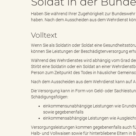
Soldat in der Bund
Haben Sie während Ihrer Zugehörigkeit zur Bundeswehr 
e
i
haben. Nach dem Ausscheiden aus dem Wehrdienst kön
Volltext
n
f
Wenn Sie als Soldatin oder Soldat eine Gesundheitsstöru
können Sie Leistungen der Beschädigtenversorgung erha
Während des Wehrdienstes wird abhängig vom Grad der 
Stirbt eine Soldatin oder ein Soldat an einer Wehrdienst
d
t
Person zum Zeitpunkt des Todes in häuslicher Gemeins
Nach dem Ausscheiden aus dem Wehrdienst kann auf A
Die Versorgung kann in Form von Geld- oder Sachleistun
Schädigungsfolgen:
e
z
einkommensunabhängige Leistungen wie Grundren
sowie gegebenenfalls
einkommensabhängige Leistungen wie Ausgleichs
s
u
Versorgungsleistungen kommen gegebenenfalls auch für
Halb- und Vollwaisen sowie für hinterbliebene Eltern in B