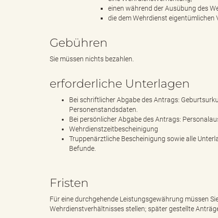
einen während der Ausübung des Weh
die dem Wehrdienst eigentümlichen V
d
Gebühren
Sie müssen nichts bezahlen.
k
erforderliche Unterlagen
Bei schriftlicher Abgabe des Antrags: Geburtsurk
Personenstandsdaten.
Bei persönlicher Abgabe des Antrags: Personalau
r
Wehrdienstzeitbescheinigung
Truppenärztliche Bescheinigung sowie alle Unterl
Befunde.
e
Fristen
Für eine durchgehende Leistungsgewährung müssen Sie 
Wehrdienstverhältnisses stellen; später gestellte Anträ
i