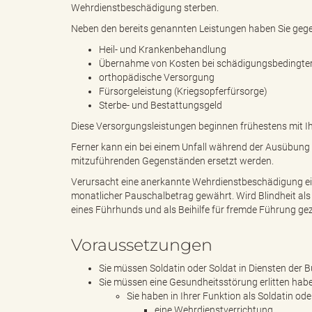
Wehrdienstbeschädigung sterben.
Neben den bereits genannten Leistungen haben Sie geg
g
Heil- und Krankenbehandlung
Übernahme von Kosten bei schädigungsbedingter 
orthopädische Versorgung
Fürsorgeleistung (Kriegsopferfürsorge)
Sterbe- und Bestattungsgeld
"
Diese Versorgungsleistungen beginnen frühestens mit 
Ferner kann ein bei einem Unfall während der Ausübung
mitzuführenden Gegenständen ersetzt werden.
L
Verursacht eine anerkannte Wehrdienstbeschädigung ei
monatlicher Pauschalbetrag gewährt. Wird Blindheit al
eines Führhunds und als Beihilfe für fremde Führung gez
a
Voraussetzungen
Sie müssen Soldatin oder Soldat in Diensten der
Sie müssen eine Gesundheitsstörung erlitten habe
Sie haben in Ihrer Funktion als Soldatin od
n
eine Wehrdienstverrichtung,