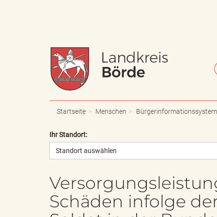
W
S
a
c
Startseite
Menschen
Bürgerinformationssystem
Ihr Standort:
Standort auswählen
p
h
Versorgungsleistun
Schäden infolge der 
p
r