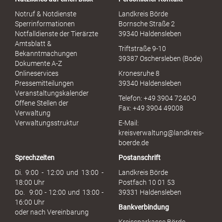
l
S
Notruf & Notdienste
Landkreis Börde
e
Sperrinformationen
Bornsche Straße 2
x
Notfalldienste der Tierärzte
39340 Haldensleben
u
Amtsblatt &
Triftstraße 9-10
e
Bekanntmachungen
39387 Oschersleben (Bode)
l
Dokumente A-Z
l
Onlineservices
Kronesruhe 8
e
Pressemitteilungen
39340 Haldensleben
r
Veranstaltungskalender
Telefon: +49 3904 7240-0
M
Offene Stellen der
Fax: +49 3904 49008
i
Verwaltung
s
Verwaltungsstruktur
E-Mail:
s
kreisverwaltung@landkreis-
b
boerde.de
r
Sprechzeiten
Postanschrift
a
u
Di. 9:00 - 12:00 und 13:00 -
Landkreis Börde
c
18:00 Uhr
Postfach 10 01 53
h
Do. 9:00 - 12:00 und 13:00 -
39331 Haldensleben
16:00 Uhr
Bankverbindung
oder nach Vereinbarung