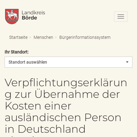
N
a
v
i
Startseite
Menschen
Bürgerinformationssystem
g
a
Ihr Standort:
t
i
Standort auswählen
o
n
e
Verpflichtungserklärun
i
g zur Übernahme der
n
-
Kosten einer
/
a
ausländischen Person
u
s
in Deutschland
b
l