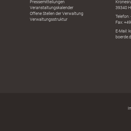
N
k
Pressemitteilungen
Kronesr
A
Veranstaltungskalender
39340 H
Offene Stellen der Verwaltung
Telefon:
Verwaltungsstruktur
Fax: +4
u
E-Mail: 
boerde.
n
g
f
I