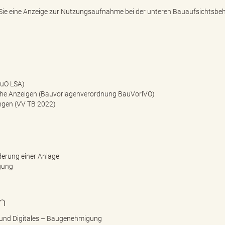
e eine Anzeige zur Nutzungsaufnahme bei der unteren Bauaufsichtsbe
auO LSA)
che Anzeigen (Bauvorlagenverordnung BauVorlVO)
ngen (VV TB 2022)
derung einer Anlage
gung
n
r und Digitales – Baugenehmigung