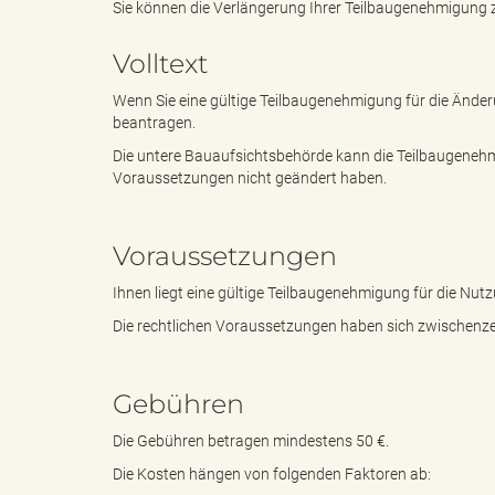
Sie können die Verlängerung Ihrer Teilbaugenehmigung z
Volltext
e
i
Wenn Sie eine gültige Teilbaugenehmigung für die Ände
beantragen.
Die untere Bauaufsichtsbehörde kann die Teilbaugenehmi
n
f
Voraussetzungen nicht geändert haben.
Voraussetzungen
d
t
Ihnen liegt eine gültige Teilbaugenehmigung für die Nut
Die rechtlichen Voraussetzungen haben sich zwischenzei
e
z
Gebühren
Die Gebühren betragen mindestens 50 €.
s
u
Die Kosten hängen von folgenden Faktoren ab: