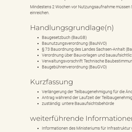
Mindestens 2 Wochen vor Nutzungsaufnahme müssen Si
einreichen.
s
Handlungsgrundlage(n)
Baugesetzbuch (BauGB)
Baunutzungsverordnung (BauNVO)
B
§ 73 Bauordnung des Landes Sachsen-Anhalt (B
Verordnung über Bauvorlagen und bauaufsichtli
Verwaltungsvorschrift Technische Baubestimmu
Baugebührenverordnung (BauGVO)
ö
Kurzfassung
Verlängerung der Teilbaugenehmigung für die Än
Antrag während der Laufzeit der Teilbaugenehmi
r
zuständig: untere Bauaufsichtsbehörde
weiterführende Informatione
Informationen des Ministeriums für Infrastruktu
d