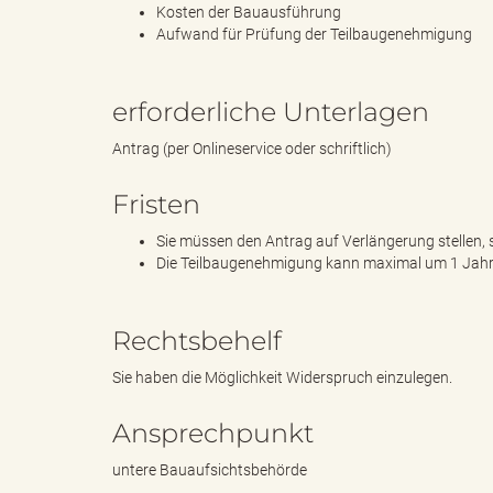
Kosten der Bauausführung
Aufwand für Prüfung der Teilbaugenehmigung
g
erforderliche Unterlagen
Antrag (per Onlineservice oder schriftlich)
"
Fristen
Sie müssen den Antrag auf Verlängerung stellen, 
Die Teilbaugenehmigung kann maximal um 1 Jahr
L
Rechtsbehelf
a
Sie haben die Möglichkeit Widerspruch einzulegen.
Ansprechpunkt
n
untere Bauaufsichtsbehörde