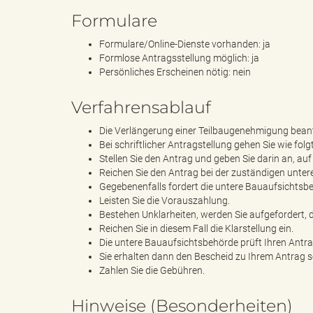
Formulare
Formulare/Online-Dienste vorhanden: ja
d
Formlose Antragsstellung möglich: ja
Persönliches Erscheinen nötig: nein
Verfahrensablauf
k
Die Verlängerung einer Teilbaugenehmigung beantr
Bei schriftlicher Antragstellung gehen Sie wie folgt
Stellen Sie den Antrag und geben Sie darin an, a
Reichen Sie den Antrag bei der zuständigen unter
r
Gegebenenfalls fordert die untere Bauaufsichts
Leisten Sie die Vorauszahlung.
Bestehen Unklarheiten, werden Sie aufgefordert, 
Reichen Sie in diesem Fall die Klarstellung ein.
e
Die untere Bauaufsichtsbehörde prüft Ihren Antra
Sie erhalten dann den Bescheid zu Ihrem Antrag
Zahlen Sie die Gebühren.
Hinweise (Besonderheiten)
i