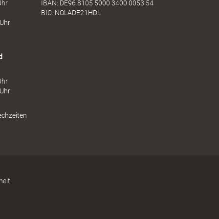
Uhr
IBAN: DE96 8105 5000 3400 0053 54
BIC: NOLADE21HDL
 Uhr
d
Uhr
 Uhr
echzeiten
heit