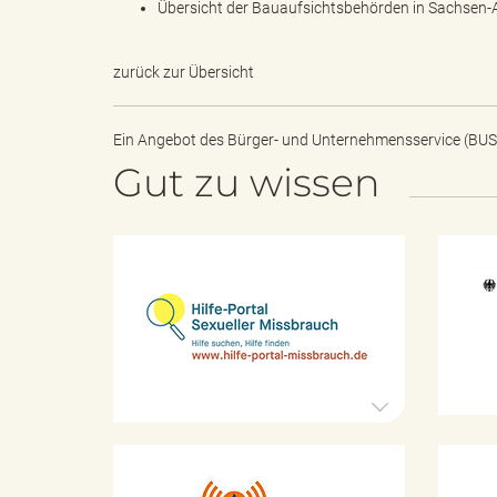
Übersicht der Bauaufsichtsbehörden in Sachsen-
zurück zur Übersicht
e
Ein Angebot des
Bürger- und Unternehmensservice (BUS
Gut zu wissen
"
H
.
i
l
f
e
-
V
P
o
r
t
K