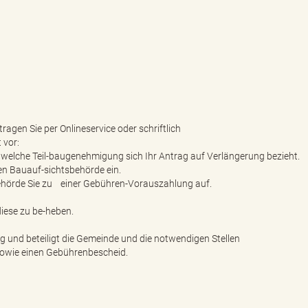
agen Sie per Onlineservice oder schriftlich
 vor:
uf welche Teil-baugenehmigung sich Ihr Antrag auf Verlängerung bezieht.
en Bauauf-sichtsbehörde ein.
behörde Sie zu einer Gebühren-Vorauszahlung auf.
diese zu be-heben.
g und beteiligt die Gemeinde und die notwendigen Stellen
 sowie einen Gebührenbescheid.