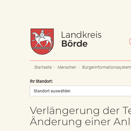
W
S
a
c
Startseite
Menschen
Bürgerinformationssystem
Ihr Standort:
Standort auswählen
p
h
Verlängerung der T
Änderung einer An
p
r