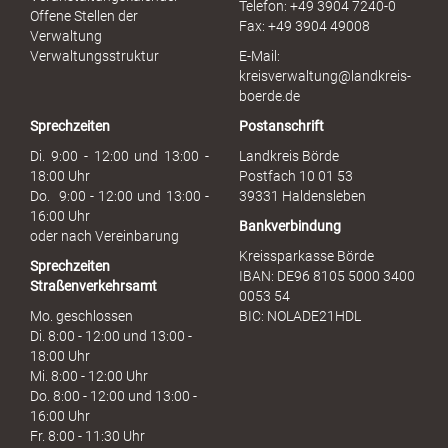
Telefon: +49 3904 7240-0
M
Offene Stellen der
Fax: +49 3904 49008
i
Verwaltung
s
Verwaltungsstruktur
E-Mail:
s
kreisverwaltung@landkreis-
b
boerde.de
r
Sprechzeiten
Postanschrift
a
u
Di. 9:00 - 12:00 und 13:00 -
Landkreis Börde
c
18:00 Uhr
Postfach 10 01 53
h
Do. 9:00 - 12:00 und 13:00 -
39331 Haldensleben
16:00 Uhr
Bankverbindung
oder nach Vereinbarung
Kreissparkasse Börde
Sprechzeiten
IBAN: DE96 8105 5000 3400
Straßenverkehrsamt
0053 54
Mo. geschlossen
BIC: NOLADE21HDL
Di. 8:00 - 12:00 und 13:00 -
18:00 Uhr
Mi. 8:00 - 12:00 Uhr
Do. 8:00 - 12:00 und 13:00 -
16:00 Uhr
Fr. 8:00 - 11:30 Uhr