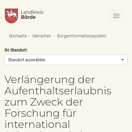
N
a
v
i
Startseite
Menschen
Bürgerinformationssystem
g
a
Ihr Standort:
t
i
Standort auswählen
o
n
e
Verlängerung der
i
Aufenthaltserlaubnis
n
-
zum Zweck der
/
a
Forschung für
u
s
international
b
l