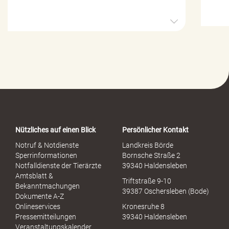
H
i
l
f
e
-
P
o
r
t
a
Nützliches auf einen Blick
Persönlicher Kontakt
l
S
Notruf & Notdienste
Landkreis Börde
e
Sperrinformationen
Bornsche Straße 2
x
Notfalldienste der Tierärzte
39340 Haldensleben
u
Amtsblatt &
Triftstraße 9-10
e
Bekanntmachungen
39387 Oschersleben (Bode)
l
Dokumente A-Z
l
Onlineservices
Kronesruhe 8
e
Pressemitteilungen
39340 Haldensleben
r
Veranstaltungskalender