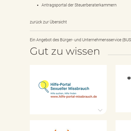
e
Antragsportal der Steuerberaterkammern
zurück zur Übersicht
r
Ein Angebot des
Bürger- und Unternehmensservice (BUS
Gut zu wissen
l
H
i
i
l
f
e
-
n
P
o
r
t