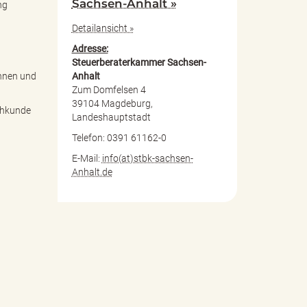
Sachsen-Anhalt »
ng
Detailansicht »
Adresse:
Steuerberaterkammer Sachsen-
Anhalt
innen und
Zum Domfelsen 4
39104 Magdeburg,
achkunde
Landeshauptstadt
Telefon: 0391 61162-0
E-Mail:
info(at)stbk-sachsen-
Anhalt.de