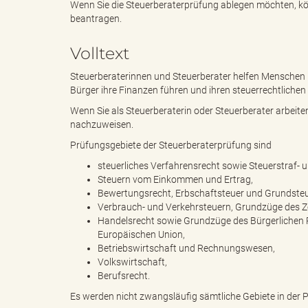
Wenn Sie die Steuerberaterprüfung ablegen möchten, k
beantragen.
e
i
Volltext
Steuerberaterinnen und Steuerberater helfen Menschen b
Bürger ihre Finanzen führen und ihren steuerrechtlich
n
f
Wenn Sie als Steuerberaterin oder Steuerberater arbeit
nachzuweisen.
Prüfungsgebiete der Steuerberaterprüfung sind
d
t
steuerliches Verfahrensrecht sowie Steuerstraf- 
Steuern vom Einkommen und Ertrag,
Bewertungsrecht, Erbschaftsteuer und Grundsteu
Verbrauch- und Verkehrsteuern, Grundzüge des Zo
Handelsrecht sowie Grundzüge des Bürgerlichen R
e
z
Europäischen Union,
Betriebswirtschaft und Rechnungswesen,
Volkswirtschaft,
Berufsrecht.
s
u
Es werden nicht zwangsläufig sämtliche Gebiete in der 