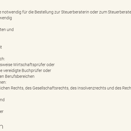
notwendig für die Bestellung zur Steuerberaterin oder zum Steuerberate
twendig
iten und
it
ch:
gsweise Wirtschaftsprüfer oder
e vereidigte Buchprüfer oder
sen Berufsbereichen
hen:
chen Rechts, des Gesellschaftsrechts, des Insolvenzrechts und des Rech
und
er
n