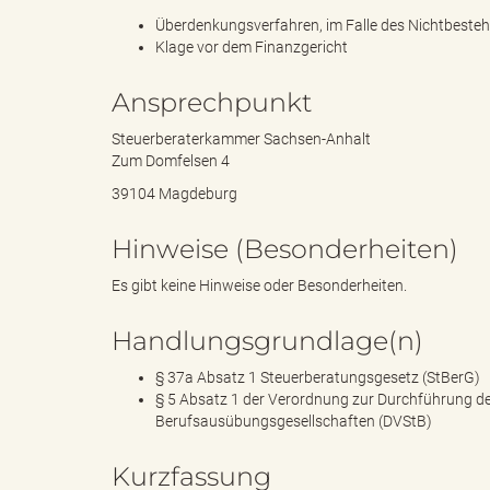
Überdenkungsverfahren, im Falle des Nichtbeste
Klage vor dem Finanzgericht
s
Ansprechpunkt
Steuerberaterkammer Sachsen-Anhalt
Zum Domfelsen 4
B
39104 Magdeburg
Hinweise (Besonderheiten)
ö
Es gibt keine Hinweise oder Besonderheiten.
Handlungsgrundlage(n)
§ 37a Absatz 1 Steuerberatungsgesetz (StBerG)
r
§ 5 Absatz 1 der Verordnung zur Durchführung de
Berufsausübungsgesellschaften (DVStB)
Kurzfassung
d