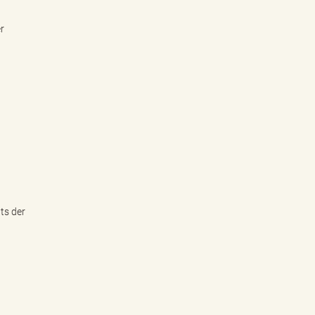
r
ts der