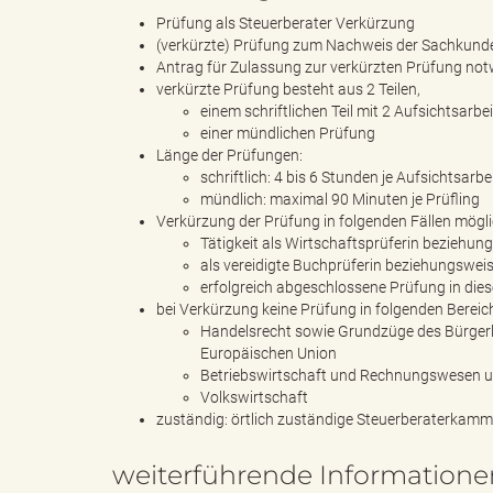
Prüfung als Steuerberater Verkürzung
(verkürzte) Prüfung zum Nachweis der Sachkunde 
Antrag für Zulassung zur verkürzten Prüfung no
verkürzte Prüfung besteht aus 2 Teilen,
e
einem schriftlichen Teil mit 2 Aufsichtsarbe
einer mündlichen Prüfung
Länge der Prüfungen:
schriftlich: 4 bis 6 Stunden je Aufsichtsarbe
"
mündlich: maximal 90 Minuten je Prüfling
Verkürzung der Prüfung in folgenden Fällen mögli
Tätigkeit als Wirtschaftsprüferin beziehun
als vereidigte Buchprüferin beziehungsweis
erfolgreich abgeschlossene Prüfung in die
.
bei Verkürzung keine Prüfung in folgenden Bereic
Handelsrecht sowie Grundzüge des Bürgerli
Europäischen Union
Betriebswirtschaft und Rechnungswesen 
V
Volkswirtschaft
zuständig: örtlich zuständige Steuerberaterkamm
weiterführende Informatione