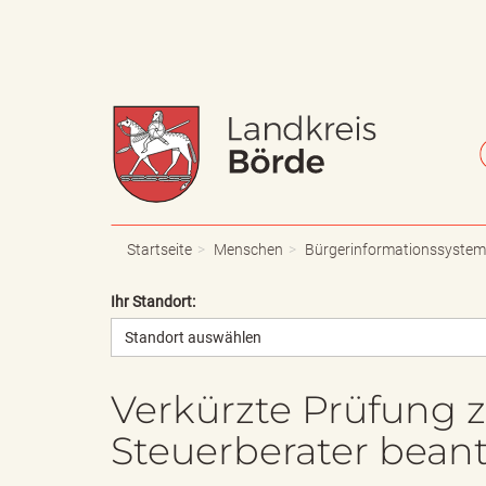
W
S
a
c
Startseite
Menschen
Bürgerinformationssystem
Ihr Standort:
Standort auswählen
p
h
Verkürzte Prüfung z
Steuerberater bean
p
r