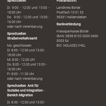
Sprechzeiten
Postanschrift
a
u
Di. 9:00 - 12:00 und 13:00 -
Landkreis Börde
c
18:00 Uhr
Postfach 10 01 53
h
Do. 9:00 - 12:00 und 13:00 -
39331 Haldensleben
16:00 Uhr
Bankverbindung
oder nach Vereinbarung
Kreissparkasse Börde
Sprechzeiten
IBAN: DE96 8105 5000 3400
Straßenverkehrsamt
0053 54
Mo. geschlossen
BIC: NOLADE21HDL
Di. 8:00 - 12:00 und 13:00 -
18:00 Uhr
Mi. 8:00 - 12:00 Uhr
Do. 8:00 - 12:00 und 13:00 -
16:00 Uhr
Fr. 8:00 - 11:30 Uhr
oder nach Vereinbarung
Sprechzeiten
Amt für
Soziales und Integration -
Bereich Migration
Di. 8:00 - 12:00 und 13:00 -