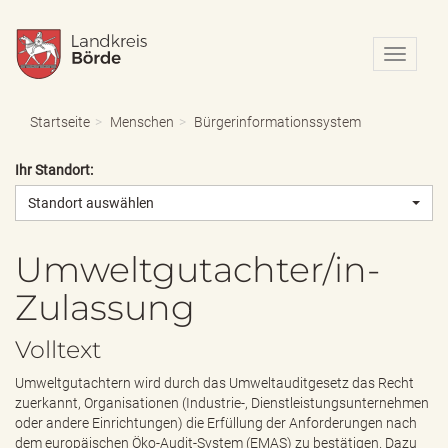
N
a
v
i
Startseite
Menschen
Bürgerinformationssystem
g
a
Ihr Standort:
t
i
Standort auswählen
o
n
e
Umweltgutachter/in-
i
Zulassung
n
-
/
Volltext
a
u
Umweltgutachtern wird durch das Umweltauditgesetz das Recht
s
zuerkannt, Organisationen (Industrie-, Dienstleistungsunternehmen
b
oder andere Einrichtungen) die Erfüllung der Anforderungen nach
l
dem europäischen Öko-Audit-System (EMAS) zu bestätigen. Dazu