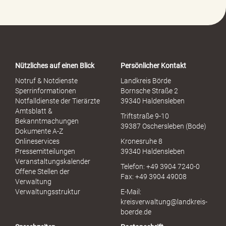
-
P
o
r
t
a
Nützliches auf einen Blick
Persönlicher Kontakt
l
S
Notruf & Notdienste
Landkreis Börde
e
Sperrinformationen
Bornsche Straße 2
x
Notfalldienste der Tierärzte
39340 Haldensleben
u
Amtsblatt &
Triftstraße 9-10
e
Bekanntmachungen
39387 Oschersleben (Bode)
l
Dokumente A-Z
l
Onlineservices
Kronesruhe 8
e
Pressemitteilungen
39340 Haldensleben
r
Veranstaltungskalender
Telefon: +49 3904 7240-0
M
Offene Stellen der
Fax: +49 3904 49008
i
Verwaltung
s
Verwaltungsstruktur
E-Mail:
s
kreisverwaltung@landkreis-
b
boerde.de
r