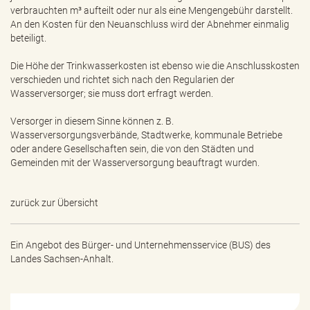
e
verbrauchten m³ aufteilt oder nur als eine Mengengebühr darstellt.
n
An den Kosten für den Neuanschluss wird der Abnehmer einmalig
d
beteiligt.
e
n
Die Höhe der Trinkwasserkosten ist ebenso wie die Anschlusskosten
verschieden und richtet sich nach den Regularien der
Wasserversorger; sie muss dort erfragt werden.
Versorger in diesem Sinne können z. B.
Wasserversorgungsverbände, Stadtwerke, kommunale Betriebe
oder andere Gesellschaften sein, die von den Städten und
Gemeinden mit der Wasserversorgung beauftragt wurden.
zurück zur Übersicht
Ein Angebot des
Bürger- und Unternehmensservice (BUS) des
Landes Sachsen-Anhalt.