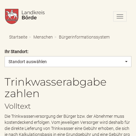
N
a
v
i
Startseite
Menschen
Bürgerinformationssystem
g
a
Ihr Standort:
t
i
Standort auswählen
o
n
e
Trinkwasserabgabe
i
zahlen
n
-
/
Volltext
a
u
Die Trinkwasserversorgung der Bürger bzw. der Abnehmer muss
s
kostendeckend erfolgen. Vom jeweiligen Versorger wird deshalb für
b
die direkte Lieferung von Trinkwasser eine Gebühr erhoben, die sich
l
je nach Kalkulationsbasis in eine Grundgebühr und eine Gebühr pro