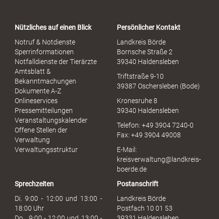
t
a
Nützliches auf einen Blick
Persönlicher Kontakt
l
S
Notruf & Notdienste
Landkreis Börde
e
Sperrinformationen
Bornsche Straße 2
x
Notfalldienste der Tierärzte
39340 Haldensleben
u
Amtsblatt &
Triftstraße 9-10
e
Bekanntmachungen
39387 Oschersleben (Bode)
l
Dokumente A-Z
l
Onlineservices
Kronesruhe 8
e
Pressemitteilungen
39340 Haldensleben
r
Veranstaltungskalender
Telefon: +49 3904 7240-0
M
Offene Stellen der
Fax: +49 3904 49008
i
Verwaltung
s
Verwaltungsstruktur
E-Mail:
s
kreisverwaltung@landkreis-
b
boerde.de
r
Sprechzeiten
Postanschrift
a
u
Di. 9:00 - 12:00 und 13:00 -
Landkreis Börde
c
18:00 Uhr
Postfach 10 01 53
h
Do. 9:00 - 12:00 und 13:00 -
39331 Haldensleben