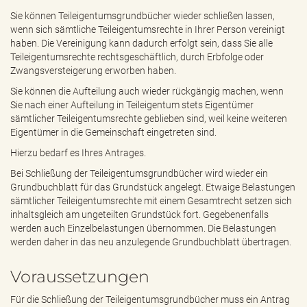
e
Sie können Teileigentumsgrundbücher wieder schließen lassen,
n
wenn sich sämtliche Teileigentumsrechte in Ihrer Person vereinigt
d
haben. Die Vereinigung kann dadurch erfolgt sein, dass Sie alle
e
Teileigentumsrechte rechtsgeschäftlich, durch Erbfolge oder
n
Zwangsversteigerung erworben haben.
Sie können die Aufteilung auch wieder rückgängig machen, wenn
Sie nach einer Aufteilung in Teileigentum stets Eigentümer
sämtlicher Teileigentumsrechte geblieben sind, weil keine weiteren
Eigentümer in die Gemeinschaft eingetreten sind.
Hierzu bedarf es Ihres Antrages.
Bei Schließung der Teileigentumsgrundbücher wird wieder ein
Grundbuchblatt für das Grundstück angelegt. Etwaige Belastungen
sämtlicher Teileigentumsrechte mit einem Gesamtrecht setzen sich
inhaltsgleich am ungeteilten Grundstück fort. Gegebenenfalls
werden auch Einzelbelastungen übernommen. Die Belastungen
werden daher in das neu anzulegende Grundbuchblatt übertragen.
Voraussetzungen
Für die Schließung der Teileigentumsgrundbücher muss ein Antrag