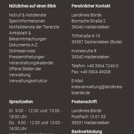
a
Nützliches auf einen Blick
Persönlicher Kontakt
l
S
Notruf & Notdienste
Landkreis Börde
e
Sperrinformationen
Bornsche Straße 2
x
Notfalldienste der Tierärzte
39340 Haldensleben
u
Amtsblatt &
Triftstraße 9-10
e
Bekanntmachungen
39387 Oschersleben (Bode)
l
Dokumente A-Z
l
Onlineservices
Kronesruhe 8
e
Pressemitteilungen
39340 Haldensleben
r
Veranstaltungskalender
Telefon: +49 3904 7240-0
M
Offene Stellen der
Fax: +49 3904 49008
i
Verwaltung
s
Verwaltungsstruktur
E-Mail:
s
kreisverwaltung@landkreis-
b
boerde.de
r
Sprechzeiten
Postanschrift
a
u
Di. 9:00 - 12:00 und 13:00 -
Landkreis Börde
c
18:00 Uhr
Postfach 10 01 53
h
Do. 9:00 - 12:00 und 13:00 -
39331 Haldensleben
16:00 Uhr
Bankverbindung