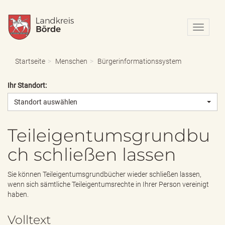
N
a
v
i
Startseite
Menschen
Bürgerinformationssystem
g
a
Ihr Standort:
t
i
Standort auswählen
o
n
e
Teileigentumsgrundbu
i
ch schließen lassen
n
-
/
Sie können Teileigentumsgrundbücher wieder schließen lassen,
a
wenn sich sämtliche Teileigentumsrechte in Ihrer Person vereinigt
u
haben.
s
b
Volltext
l