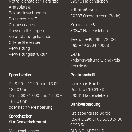
Notfalldienste der Tierärzte
39340 Haldensleben
u
Amtsblatt &
Triftstraße 9-10
e
Bekanntmachungen
39387 Oschersleben (Bode)
l
Dokumente A-Z
l
Onlineservices
Kronesruhe 8
e
Pressemitteilungen
39340 Haldensleben
r
Veranstaltungskalender
Telefon: +49 3904 7240-0
M
Offene Stellen der
Fax: +49 3904 49008
i
Verwaltung
s
Verwaltungsstruktur
E-Mail:
s
kreisverwaltung@landkreis-
b
boerde.de
r
Sprechzeiten
Postanschrift
a
u
Di. 9:00 - 12:00 und 13:00 -
Landkreis Börde
c
18:00 Uhr
Postfach 10 01 53
h
Do. 9:00 - 12:00 und 13:00 -
39331 Haldensleben
16:00 Uhr
Bankverbindung
oder nach Vereinbarung
Kreissparkasse Börde
Sprechzeiten
IBAN: DE96 8105 5000 3400
Straßenverkehrsamt
0053 54
Mo. geschlossen
BIC: NOLADE21HDL