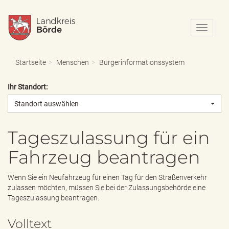
N
a
v
i
Startseite
Menschen
Bürgerinformationssystem
g
a
Ihr Standort:
t
i
Standort auswählen
o
n
e
Tageszulassung für ein
i
Fahrzeug beantragen
n
-
/
Wenn Sie ein Neufahrzeug für einen Tag für den Straßenverkehr
a
zulassen möchten, müssen Sie bei der Zulassungsbehörde eine
u
Tageszulassung beantragen.
s
b
Volltext
l