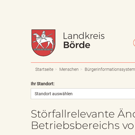
W
S
a
c
Startseite
Menschen
Bürgerinformationssystem
Ihr Standort:
Standort auswählen
p
h
Störfallrelevante Ä
Betriebsbereichs v
p
r