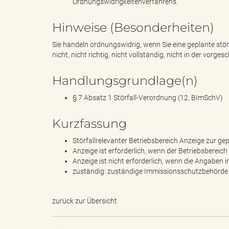
Ordnungswidrigkeitenverfahrens.
Hinweise (Besonderheiten)
d
Sie handeln ordnungswidrig, wenn Sie eine geplante stör
nicht, nicht richtig, nicht vollständig, nicht in der vorg
Handlungsgrundlage(n)
k
§ 7 Absatz 1 Störfall-Verordnung (12. BImSchV)
Kurzfassung
r
Störfallrelevanter Betriebsbereich Anzeige zur 
Anzeige ist erforderlich, wenn der Betriebsbereich
Anzeige ist nicht erforderlich, wenn die Angabe
zuständig: zuständige Immissionsschutzbehörde
e
zurück zur Übersicht
i