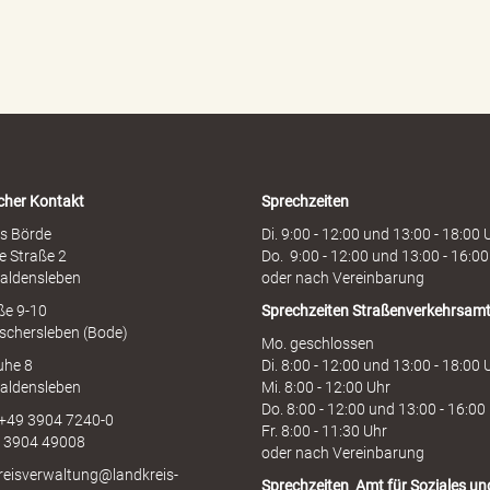
r
d
e
n
h
o
t
l
i
cher Kontakt
Sprechzeiten
n
e
s Börde
Di. 9:00 - 12:00 und 13:00 - 18:00 
e Straße 2
Do. 9:00 - 12:00 und 13:00 - 16:00
aldensleben
oder nach Vereinbarung
aße 9-10
Sprechzeiten
Straßenverkehrsam
schersleben (Bode)
Mo. geschlossen
uhe 8
Di. 8:00 - 12:00 und 13:00 - 18:00 
aldensleben
Mi. 8:00 - 12:00 Uhr
Do. 8:00 - 12:00 und 13:00 - 16:00
 +49 3904 7240-0
Fr. 8:00 - 11:30 Uhr
9 3904 49008
oder nach Vereinbarung
kreisverwaltung@landkreis-
Sprechzeiten
Amt für Soziales un