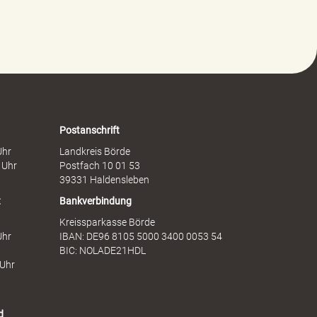
l
s
t
c
g
h
e
a
g
f
e
t
n
s
F
d
r
i
a
e
Postanschrift
u
n
Uhr
Landkreis Börde
e
s
 Uhr
Postfach 10 01 53
n
t
39331 Haldensleben
t
Bankverbindung
Kreissparkasse Börde
Uhr
IBAN: DE96 8105 5000 3400 0053 54
BIC: NOLADE21HDL
 Uhr
d