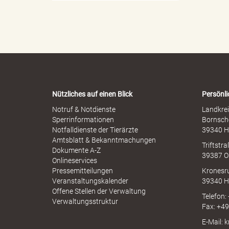
e
o
l
p
l
h
e
e
r
e
n
M
-
i
W
s
a
s
r
"
b
Nützliches auf einen Blick
Persönli
n
r
-
Notruf & Notdienste
Landkrei
a
A
Sperrinformationen
Bornsch
u
p
Notfalldienste der Tierärzte
39340 H
c
.
p
Amtsblatt & Bekanntmachungen
h
Triftstr
N
Dokumente A-Z
39387 O
I
Onlineservices
N
Pressemitteilungen
Kronesr
A
Veranstaltungskalender
39340 H
V
Offene Stellen der Verwaltung
Telefon:
Verwaltungsstruktur
Fax: +4
E-Mail: 