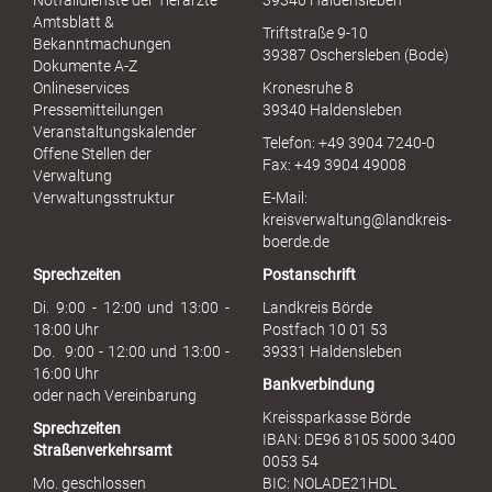
Notfalldienste der Tierärzte
39340 Haldensleben
u
Amtsblatt &
Triftstraße 9-10
e
Bekanntmachungen
39387 Oschersleben (Bode)
l
Dokumente A-Z
l
Onlineservices
Kronesruhe 8
e
Pressemitteilungen
39340 Haldensleben
r
Veranstaltungskalender
Telefon: +49 3904 7240-0
M
Offene Stellen der
Fax: +49 3904 49008
i
Verwaltung
s
Verwaltungsstruktur
E-Mail:
s
kreisverwaltung@landkreis-
b
boerde.de
r
Sprechzeiten
Postanschrift
a
u
Di. 9:00 - 12:00 und 13:00 -
Landkreis Börde
c
18:00 Uhr
Postfach 10 01 53
h
Do. 9:00 - 12:00 und 13:00 -
39331 Haldensleben
16:00 Uhr
Bankverbindung
oder nach Vereinbarung
Kreissparkasse Börde
Sprechzeiten
IBAN: DE96 8105 5000 3400
Straßenverkehrsamt
0053 54
Mo. geschlossen
BIC: NOLADE21HDL