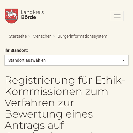
N
a
v
i
Startseite
Menschen
Bürgerinformationssystem
g
a
Ihr Standort:
t
i
Standort auswählen
o
n
e
Registrierung für Ethik-
i
Kommissionen zum
n
-
Verfahren zur
/
a
Bewertung eines
u
s
Antrags auf
b
l