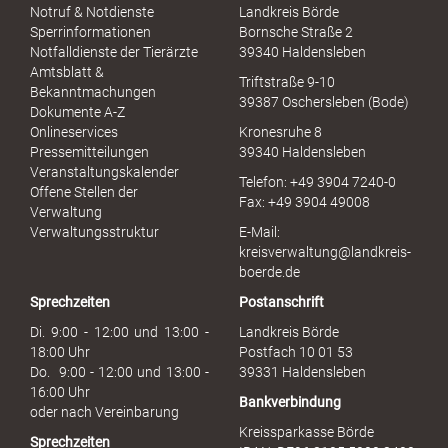
S
Notruf & Notdienste
Landkreis Börde
e
Sperrinformationen
Bornsche Straße 2
x
Notfalldienste der Tierärzte
39340 Haldensleben
u
Amtsblatt &
Triftstraße 9-10
e
Bekanntmachungen
39387 Oschersleben (Bode)
l
Dokumente A-Z
l
Onlineservices
Kronesruhe 8
e
Pressemitteilungen
39340 Haldensleben
r
Veranstaltungskalender
Telefon: +49 3904 7240-0
M
Offene Stellen der
Fax: +49 3904 49008
i
Verwaltung
s
Verwaltungsstruktur
E-Mail:
s
kreisverwaltung@landkreis-
b
boerde.de
r
Sprechzeiten
Postanschrift
a
u
Di. 9:00 - 12:00 und 13:00 -
Landkreis Börde
c
18:00 Uhr
Postfach 10 01 53
h
Do. 9:00 - 12:00 und 13:00 -
39331 Haldensleben
16:00 Uhr
Bankverbindung
oder nach Vereinbarung
Kreissparkasse Börde
Sprechzeiten