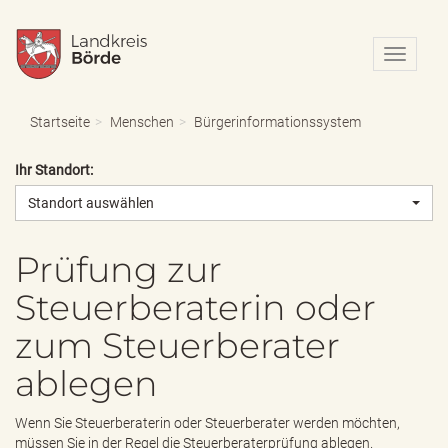
N
a
v
i
Startseite
Menschen
Bürgerinformationssystem
g
a
Ihr Standort:
t
i
Standort auswählen
o
n
e
Prüfung zur
i
Steuerberaterin oder
n
-
zum Steuerberater
/
a
ablegen
u
s
b
Wenn Sie Steuerberaterin oder Steuerberater werden möchten,
l
müssen Sie in der Regel die Steuerberaterprüfung ablegen.