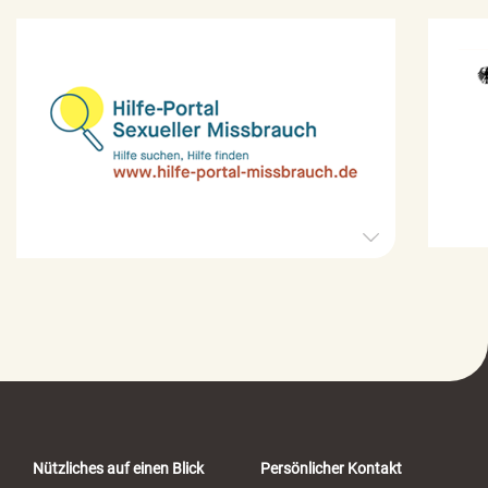
H
i
l
f
e
-
P
o
r
t
a
Nützliches auf einen Blick
Persönlicher Kontakt
l