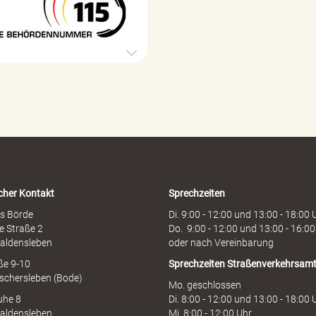
5
r
B
g
e
e
h
ö
r
d
e
n
h
o
t
l
i
cher Kontakt
Sprechzeiten
n
e
s Börde
Di. 9:00 - 12:00 und 13:00 - 18:00 
e Straße 2
Do. 9:00 - 12:00 und 13:00 - 16:00
aldensleben
oder nach Vereinbarung
aße 9-10
Sprechzeiten
Straßenverkehrsam
schersleben (Bode)
Mo. geschlossen
uhe 8
Di. 8:00 - 12:00 und 13:00 - 18:00 
aldensleben
Mi. 8:00 - 12:00 Uhr