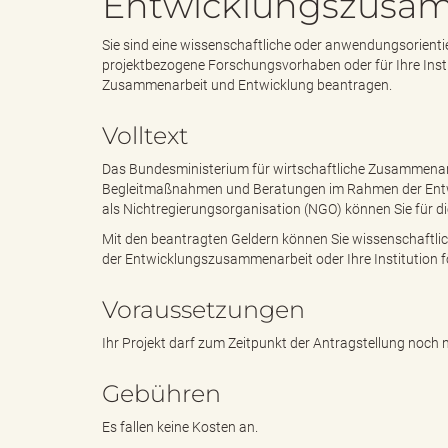
Entwicklungszusam
Sie sind eine wissenschaftliche oder anwendungsorienti
e
i
projektbezogene Forschungsvorhaben oder für Ihre Insti
Zusammenarbeit und Entwicklung beantragen.
Volltext
n
f
Das Bundesministerium für wirtschaftliche Zusammenarb
Begleitmaßnahmen und Beratungen im Rahmen der Entw
als Nichtregierungsorganisation (NGO) können Sie für d
d
t
Mit den beantragten Geldern können Sie wissenschaftli
der Entwicklungszusammenarbeit oder Ihre Institution f
Voraussetzungen
e
z
Ihr Projekt darf zum Zeitpunkt der Antragstellung noch
Gebühren
s
u
Es fallen keine Kosten an.