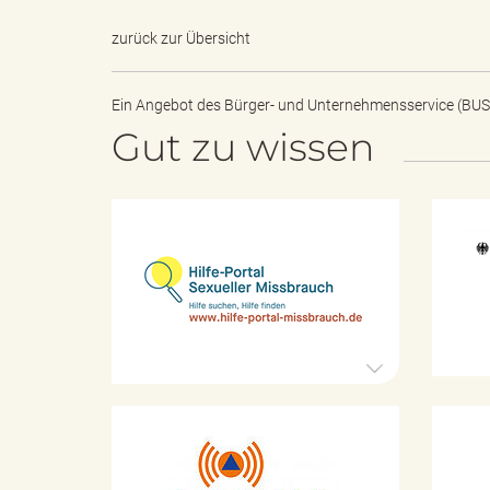
zurück zur Übersicht
e
Ein Angebot des
Bürger- und Unternehmensservice (BUS
Gut zu wissen
"
H
i
l
.
f
e
-
P
V
o
r
t
K
a
a
l