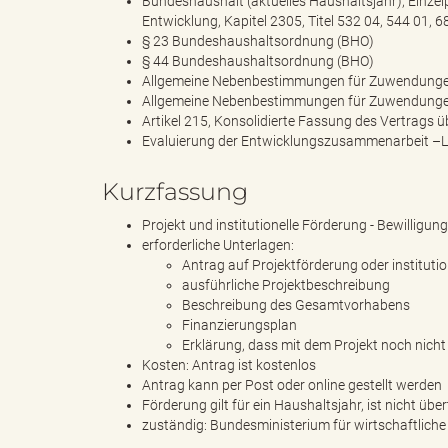
Bundeshaushalt (aktuelles Haushaltsjahr), Einze
Entwicklung, Kapitel 2305, Titel 532 04, 544 01, 
§ 23 Bundeshaushaltsordnung (BHO)
§ 44 Bundeshaushaltsordnung (BHO)
s
Allgemeine Nebenbestimmungen für Zuwendungen 
Allgemeine Nebenbestimmungen für Zuwendungen z
Artikel 215, Konsolidierte Fassung des Vertrags 
Evaluierung der Entwicklungszusammenarbeit –Le
B
Kurzfassung
Projekt und institutionelle Förderung - Bewilligung
erforderliche Unterlagen:
ö
Antrag auf Projektförderung oder instituti
ausführliche Projektbeschreibung
Beschreibung des Gesamtvorhabens
Finanzierungsplan
Erklärung, dass mit dem Projekt noch nic
r
Kosten: Antrag ist kostenlos
Antrag kann per Post oder online gestellt werden
Förderung gilt für ein Haushaltsjahr, ist nicht übe
zuständig: Bundesministerium für wirtschaftlic
d