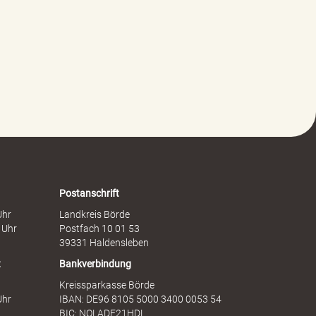
G
r
e
e
w
i
a
t
l
s
t
c
g
h
e
a
g
f
e
t
n
s
F
d
r
i
a
e
Postanschrift
u
n
Uhr
Landkreis Börde
e
s
 Uhr
Postfach 10 01 53
n
t
39331 Haldensleben
t
Bankverbindung
Kreissparkasse Börde
Uhr
IBAN: DE96 8105 5000 3400 0053 54
BIC: NOLADE21HDL