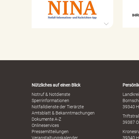
e
t
S
a
e
s
x
t
u
r
r
e
o
l
p
l
h
e
e
r
n
l
M
-
i
W
s
a
s
r
b
i
Nützliches auf einen Blick
Persönli
n
r
-
Notruf & Notdienste
Landkrei
a
A
Sperrinformationen
Bornsch
u
p
Notfalldienste der Tierärzte
39340 H
c
p
n
Amtsblatt & Bekanntmachungen
h
Triftstr
N
Dokumente A-Z
39387 O
I
Onlineservices
N
Pressemitteilungen
Kronesr
A
Veranstaltungskalender
39340 H