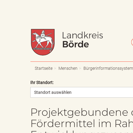
W
S
a
c
Startseite
Menschen
Bürgerinformationssystem
Ihr Standort:
Standort auswählen
p
h
Projektgebundene od
Fördermittel im R
p
r