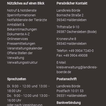
Nützliches auf einen Blick
Persönlicher Kontakt
l
S
Notruf & Notdienste
Landkreis Börde
e
Sperrinformationen
Bornsche Straße 2
x
Notfalldienste der Tierärzte
39340 Haldensleben
u
Amtsblatt &
Triftstraße 9-10
e
Bekanntmachungen
39387 Oschersleben (Bode)
l
Dokumente A-Z
l
Onlineservices
Kronesruhe 8
e
Pressemitteilungen
39340 Haldensleben
r
Veranstaltungskalender
Telefon: +49 3904 7240-0
M
Offene Stellen der
Fax: +49 3904 49008
i
Verwaltung
s
Verwaltungsstruktur
E-Mail:
s
kreisverwaltung@landkreis-
b
boerde.de
r
Sprechzeiten
Postanschrift
a
u
Di. 9:00 - 12:00 und 13:00 -
Landkreis Börde
c
18:00 Uhr
Postfach 10 01 53
h
Do. 9:00 - 12:00 und 13:00 -
39331 Haldensleben
16:00 Uhr
Bankverbindung
oder nach Vereinbarung