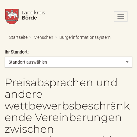
N
a
v
i
Startseite
Menschen
Bürgerinformationssystem
g
a
Ihr Standort:
t
i
Standort auswählen
o
n
e
Preisabsprachen und
i
andere
n
-
wettbewerbsbeschränk
/
a
ende Vereinbarungen
u
s
zwischen
b
l