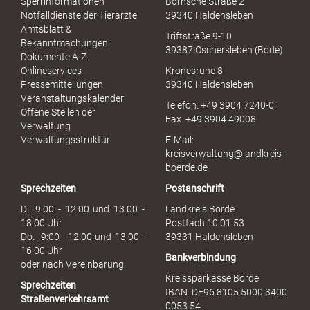
Sperrinformationen
Bornsche Straße 2
x
Notfalldienste der Tierärzte
39340 Haldensleben
u
Amtsblatt &
Triftstraße 9-10
e
Bekanntmachungen
39387 Oschersleben (Bode)
l
Dokumente A-Z
l
Onlineservices
Kronesruhe 8
e
Pressemitteilungen
39340 Haldensleben
r
Veranstaltungskalender
Telefon: +49 3904 7240-0
M
Offene Stellen der
Fax: +49 3904 49008
i
Verwaltung
s
Verwaltungsstruktur
E-Mail:
s
kreisverwaltung@landkreis-
b
boerde.de
r
Sprechzeiten
Postanschrift
a
u
Di. 9:00 - 12:00 und 13:00 -
Landkreis Börde
c
18:00 Uhr
Postfach 10 01 53
h
Do. 9:00 - 12:00 und 13:00 -
39331 Haldensleben
16:00 Uhr
Bankverbindung
oder nach Vereinbarung
Kreissparkasse Börde
Sprechzeiten
IBAN: DE96 8105 5000 3400
Straßenverkehrsamt
0053 54