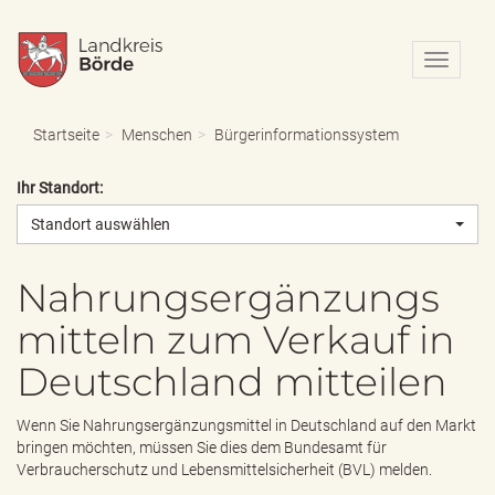
N
a
v
i
Startseite
Menschen
Bürgerinformationssystem
g
a
Ihr Standort:
t
i
Standort auswählen
o
n
e
Nahrungsergänzungs
i
mitteln zum Verkauf in
n
-
Deutschland mitteilen
/
a
u
Wenn Sie Nahrungsergänzungsmittel in Deutschland auf den Markt
s
bringen möchten, müssen Sie dies dem Bundesamt für
b
Verbraucherschutz und Lebensmittelsicherheit (BVL) melden.
l