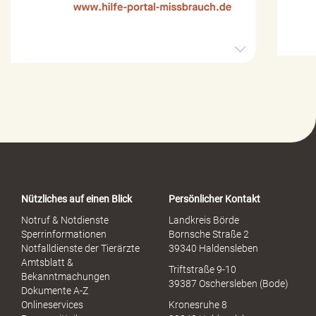
H
i
l
f
e
-
P
o
r
t
a
Nützliches auf einen Blick
Persönlicher Kontakt
l
S
Notruf & Notdienste
Landkreis Börde
e
Sperrinformationen
Bornsche Straße 2
x
Notfalldienste der Tierärzte
39340 Haldensleben
u
Amtsblatt &
Triftstraße 9-10
e
Bekanntmachungen
39387 Oschersleben (Bode)
l
Dokumente A-Z
l
Onlineservices
Kronesruhe 8
e