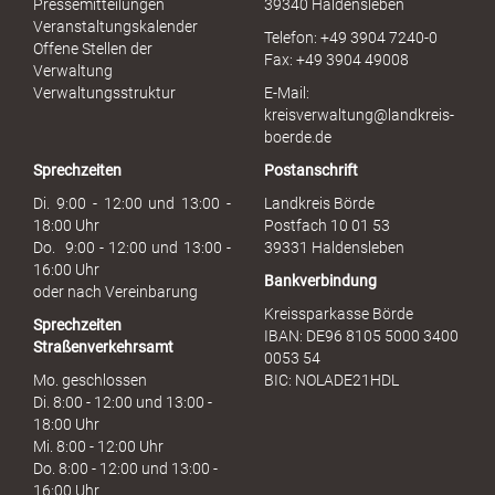
Pressemitteilungen
39340 Haldensleben
r
Veranstaltungskalender
Telefon: +49 3904 7240-0
M
Offene Stellen der
Fax: +49 3904 49008
i
Verwaltung
s
Verwaltungsstruktur
E-Mail:
s
kreisverwaltung@landkreis-
b
boerde.de
r
Sprechzeiten
Postanschrift
a
u
Di. 9:00 - 12:00 und 13:00 -
Landkreis Börde
c
18:00 Uhr
Postfach 10 01 53
h
Do. 9:00 - 12:00 und 13:00 -
39331 Haldensleben
16:00 Uhr
Bankverbindung
oder nach Vereinbarung
Kreissparkasse Börde
Sprechzeiten
IBAN: DE96 8105 5000 3400
Straßenverkehrsamt
0053 54
Mo. geschlossen
BIC: NOLADE21HDL
Di. 8:00 - 12:00 und 13:00 -
18:00 Uhr
Mi. 8:00 - 12:00 Uhr
Do. 8:00 - 12:00 und 13:00 -
16:00 Uhr