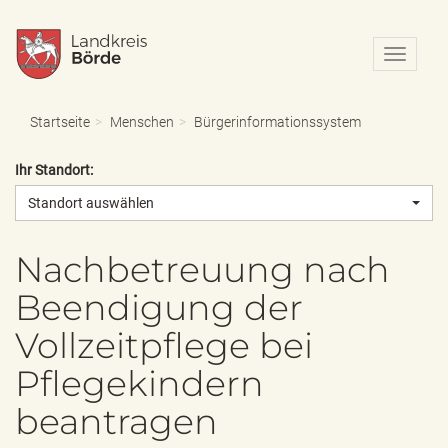
N
a
v
i
Startseite
Menschen
Bürgerinformationssystem
g
a
Ihr Standort:
t
i
Standort auswählen
o
n
e
Nachbetreuung nach
i
Beendigung der
n
-
Vollzeitpflege bei
/
a
Pflegekindern
u
s
beantragen
b
l