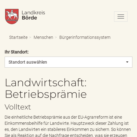
N
a
v
i
Startseite
Menschen
Bürgerinformationssystem
g
a
Ihr Standort:
t
i
Standort auswählen
o
n
e
Landwirtschaft:
i
Betriebsprämie
n
-
/
Volltext
a
u
Die einheitliche Betriebsprämie aus der EU-Agrarreform ist eine
s
Einkommensbeihilfe für Landwirte. Hauptzweck dieser Zahlung ist
b
es, den Landwirten ein stabileres Einkommen zu sichern. So können
l
Sie als Reaktion auf die Nachfrage entscheiden, was sie erzeugen