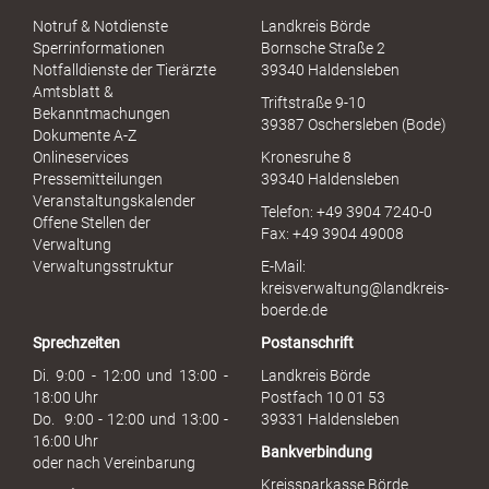
S
Notruf & Notdienste
Landkreis Börde
e
Sperrinformationen
Bornsche Straße 2
x
Notfalldienste der Tierärzte
39340 Haldensleben
u
Amtsblatt &
Triftstraße 9-10
e
Bekanntmachungen
39387 Oschersleben (Bode)
l
Dokumente A-Z
l
Onlineservices
Kronesruhe 8
e
Pressemitteilungen
39340 Haldensleben
r
Veranstaltungskalender
Telefon: +49 3904 7240-0
M
Offene Stellen der
Fax: +49 3904 49008
i
Verwaltung
s
Verwaltungsstruktur
E-Mail:
s
kreisverwaltung@landkreis-
b
boerde.de
r
Sprechzeiten
Postanschrift
a
u
Di. 9:00 - 12:00 und 13:00 -
Landkreis Börde
c
18:00 Uhr
Postfach 10 01 53
h
Do. 9:00 - 12:00 und 13:00 -
39331 Haldensleben
16:00 Uhr
Bankverbindung
oder nach Vereinbarung
Kreissparkasse Börde