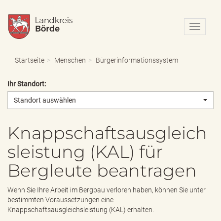
N
a
v
i
Startseite
Menschen
Bürgerinformationssystem
g
a
Ihr Standort:
t
i
Standort auswählen
o
n
e
Knappschaftsausgleich
i
sleistung (KAL) für
n
-
Bergleute beantragen
/
a
u
Wenn Sie Ihre Arbeit im Bergbau verloren haben, können Sie unter
s
bestimmten Voraussetzungen eine
b
Knappschaftsausgleichsleistung (KAL) erhalten.
l