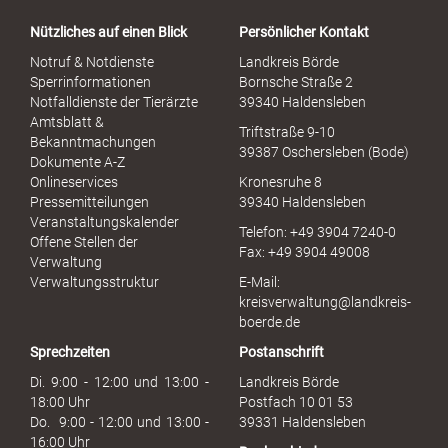
a
Nützliches auf einen Blick
Persönlicher Kontakt
l
S
Notruf & Notdienste
Landkreis Börde
e
Sperrinformationen
Bornsche Straße 2
x
Notfalldienste der Tierärzte
39340 Haldensleben
u
Amtsblatt &
Triftstraße 9-10
e
Bekanntmachungen
39387 Oschersleben (Bode)
l
Dokumente A-Z
l
Onlineservices
Kronesruhe 8
e
Pressemitteilungen
39340 Haldensleben
r
Veranstaltungskalender
Telefon: +49 3904 7240-0
M
Offene Stellen der
Fax: +49 3904 49008
i
Verwaltung
s
Verwaltungsstruktur
E-Mail:
s
kreisverwaltung@landkreis-
b
boerde.de
r
Sprechzeiten
Postanschrift
a
u
Di. 9:00 - 12:00 und 13:00 -
Landkreis Börde
c
18:00 Uhr
Postfach 10 01 53
h
Do. 9:00 - 12:00 und 13:00 -
39331 Haldensleben
16:00 Uhr