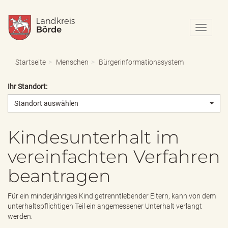
N
a
v
i
Startseite
Menschen
Bürgerinformationssystem
g
a
Ihr Standort:
t
i
Standort auswählen
o
n
e
Kindesunterhalt im
i
vereinfachten Verfahren
n
-
beantragen
/
a
u
Für ein minderjähriges Kind getrenntlebender Eltern, kann von dem
s
unterhaltspflichtigen Teil ein angemessener Unterhalt verlangt
b
werden.
l