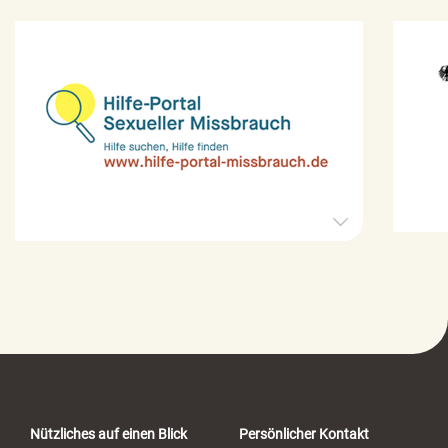
H
i
l
f
e
-
P
o
r
t
a
Nützliches auf einen Blick
Persönlicher Kontakt
l