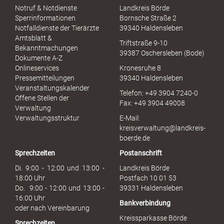
S
Notruf & Notdienste
Landkreis Börde
e
Sperrinformationen
Bornsche Straße 2
x
Notfalldienste der Tierärzte
39340 Haldensleben
u
Amtsblatt &
Triftstraße 9-10
e
Bekanntmachungen
39387 Oschersleben (Bode)
l
Dokumente A-Z
l
Onlineservices
Kronesruhe 8
e
Pressemitteilungen
39340 Haldensleben
r
Veranstaltungskalender
Telefon: +49 3904 7240-0
M
Offene Stellen der
Fax: +49 3904 49008
i
Verwaltung
s
Verwaltungsstruktur
E-Mail:
s
kreisverwaltung@landkreis-
b
boerde.de
r
Sprechzeiten
Postanschrift
a
u
Di. 9:00 - 12:00 und 13:00 -
Landkreis Börde
c
18:00 Uhr
Postfach 10 01 53
h
Do. 9:00 - 12:00 und 13:00 -
39331 Haldensleben
16:00 Uhr
Bankverbindung
oder nach Vereinbarung
Kreissparkasse Börde
Sprechzeiten