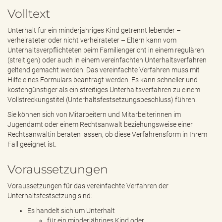
e
Volltext
n
d
Unterhalt für ein minderjähriges Kind getrennt lebender –
e
verheirateter oder nicht verheirateter – Eltern kann vom
n
Unterhaltsverpflichteten beim Familiengericht in einem regulären
(streitigen) oder auch in einem vereinfachten Unterhaltsverfahren
geltend gemacht werden. Das vereinfachte Verfahren muss mit
Hilfe eines Formulars beantragt werden. Es kann schneller und
kostengünstiger als ein streitiges Unterhaltsverfahren zu einem
Vollstreckungstitel (Unterhaltsfestsetzungsbeschluss) führen.
Sie können sich von Mitarbeitern und Mitarbeiterinnen im
Jugendamt oder einem Rechtsanwalt beziehungsweise einer
Rechtsanwältin beraten lassen, ob diese Verfahrensform in Ihrem
Fall geeignet ist.
Voraussetzungen
Voraussetzungen für das vereinfachte Verfahren der
Unterhaltsfestsetzung sind:
Es handelt sich um Unterhalt
für ein minderjähriges Kind oder