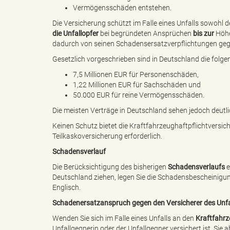
Vermögensschäden entstehen.
Die Versicherung schützt im Falle eines Unfalls sowohl
g
die Unfallopfer
bei begründeten Ansprüchen
bis zur
Höhe
dadurch von seinen Schadensersatzverpflichtungen gege
Gesetzlich vorgeschrieben sind in Deutschland die fo
7,5 Millionen EUR für Personenschäden,
"
1,22 Millionen EUR für Sachschäden und
50.000 EUR für reine Vermögensschäden.
Die meisten Verträge in Deutschland sehen jedoch deut
L
Keinen Schutz bietet die Kraftfahrzeughaftpflichtversic
Teilkaskoversicherung erforderlich.
Schadensverlauf
Die Berücksichtigung des bisherigen
Schadensverlaufs
e
a
Deutschland ziehen, legen Sie die Schadensbescheinigu
Englisch.
Schadenersatzanspruch gegen den Versicherer des Unfal
Wenden Sie sich im Falle eines Unfalls an den
Kraftfahrz
n
Unfallgegnerin oder der Unfallgegner versichert ist, Si