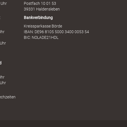
 Uhr
Postfach 10 01 53
n
t
39331 Haldensleben
t
Bankverbindung
Kreissparkasse Börde
Uhr
IBAN: DE96 8105 5000 3400 0053 54
BIC: NOLADE21HDL
 Uhr
d
Uhr
 Uhr
echzeiten