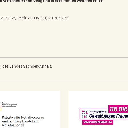
ht versichertes Fahrzeug und in bestimmten weiteren Fällen
0 20 5858, Telefax 0049 (30) 20 20 5722
) des Landes Sachsen-Anhalt.
N
o
t
f
a