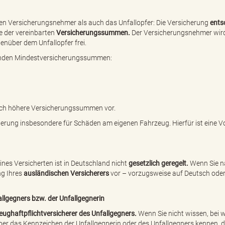
 den Versicherungsnehmer als auch das Unfallopfer: Die Versicherung
ents
 der vereinbarten
Versicherungssummen.
Der Versicherungsnehmer wir
nüber dem Unfallopfer frei.
lgenden Mindestversicherungssummen:
lich höhere Versicherungssummen vor.
herung insbesondere für Schäden am eigenen Fahrzeug. Hierfür ist eine Vo
ines Versicherten ist in Deutschland nicht
gesetzlich geregelt.
Wenn Sie n
ng Ihres
ausländischen Versicherers
vor – vorzugsweise auf Deutsch ode
lgegners bzw. der Unfallgegnerin
eughaftpflichtversicherer des Unfallgegners.
Wenn Sie nicht wissen, bei 
e aber das Kennzeichen der Unfallgegnerin oder des Unfallgegners kennen, 