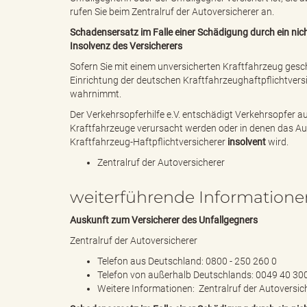
rufen Sie beim
Zentralruf der Autoversicherer
an.
Schadensersatz im Falle einer Schädigung durch ein nicht
Insolvenz des Versicherers
d
Sofern Sie mit einem unversicherten Kraftfahrzeug ges
Einrichtung der deutschen Kraftfahrzeughaftpflichtvers
wahrnimmt.
k
Der Verkehrsopferhilfe e.V. entschädigt Verkehrsopfer auc
Kraftfahrzeuge verursacht werden oder in denen das Auto
Kraftfahrzeug-Haftpflichtversicherer
insolvent
wird.
Zentralruf der Autoversicherer
r
weiterführende Informatione
Auskunft zum Versicherer des Unfallgegners
e
Zentralruf der Autoversicherer
Telefon aus Deutschland: 0800 - 250 260 0
Telefon von außerhalb Deutschlands: 0049 40 30
Weitere Informationen:
Zentralruf der Autoversic
i