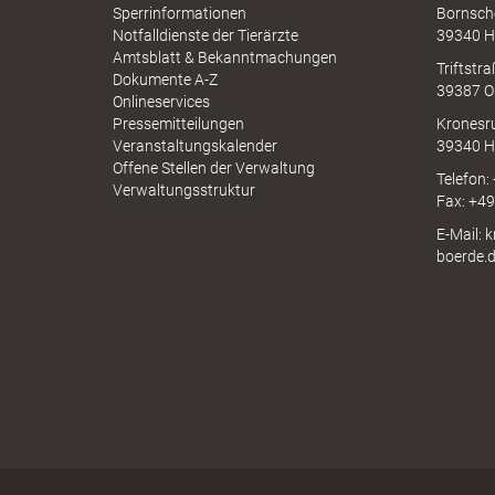
e
A
Sperrinformationen
Bornsch
u
p
Notfalldienste der Tierärzte
39340 H
c
p
Amtsblatt & Bekanntmachungen
h
Triftstr
N
Dokumente A-Z
39387 O
I
r
Onlineservices
N
Pressemitteilungen
Kronesr
A
Veranstaltungskalender
39340 H
Offene Stellen der Verwaltung
Telefon:
Verwaltungsstruktur
l
Fax: +4
E-Mail: 
boerde.
i
n