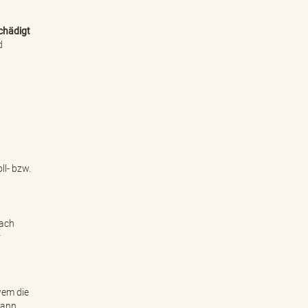
chädigt
d
ll- bzw.
ach
r
wem die
dann