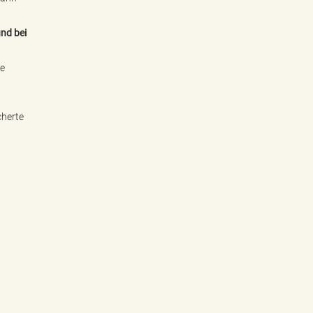
und bei
ne
cherte