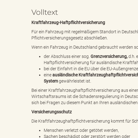
Volltext
e
i
Kraftfahrzeug-Haftpflichtversicherung
Für ein Fahrzeug mit regelmäßigem Standort in Deutsch
Pflichtversicherungsgesetz abschließen.
n
f
Wenn ein Fahrzeug in Deutschland gebraucht werden soll,
der Abschluss einer sog.
Grenzversicherung,
d.h. 
Haftpflichtversicherung für ausländische Kraftf
bei der Einfahrt in die EU über die EU-Außengrenz
d
t
eine
ausländische Kraftfahrzeughaftpflichtversic
System
gewährleistet ist.
Bei einer Kraftfahrzeughaftpflichtversicherung aus ei
Wirtschaftsraums ist die Schadensregulierung in Deutsc
e
z
sich bei Fragen zu diesem Punkt an Ihren ausländischen 
Versicherungsschutz
Die Kraftfahrzeughaftpflichtversicherung kommt für Sch
s
u
Menschen verletzt oder getötet werden,
Sachen beschädigt oder zerstört werden oder