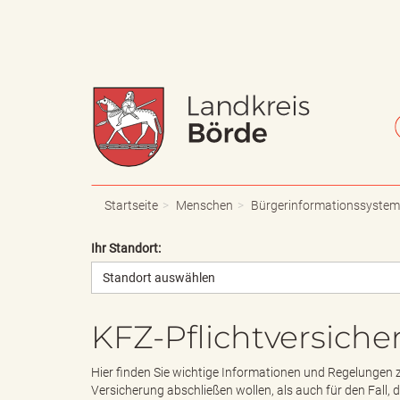
W
S
a
c
Startseite
Menschen
Bürgerinformationssystem
Ihr Standort:
Standort auswählen
p
h
KFZ-Pflichtversich
p
r
Hier finden Sie wichtige Informationen und Regelungen z
Versicherung abschließen wollen, als auch für den Fall, 