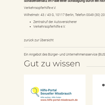
Schadensersatz im Falle einer Schädigung durch ein nic
Verkehrsopferhilfe e.V.
Wilhelmstr. 43 / 43 G, 10117 Berlin, Telefon 0049 (30) 2
s
Zentralruf der Autoversicherer
Verkehrsopferhilfe e.V.
B
zurück zur Übersicht
Ein Angebot des
Bürger- und Unternehmensservice (BUS
Gut zu wissen
ö
r
H
i
l
f
e
d