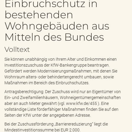
Einbruchschutz in
e
n
bestehenden
d
e
Wohngebäuden aus
n
Mitteln des Bundes
Volltext
Sie können unabhängig von Ihrem Alter und Einkommen einen
Investitionszuschuss der KfW-Bankengruppe beantragen.
Gefördert werden Modernisierungsmaßnahmen, mit denen Sie
Wohnraum alters- oder behindertengerecht umbauen, sowie
Maßnahmen im Bereich des Einbruchschutzes.
Antragsberechtigung: Der Zuschuss wird nur an Eigentümer von
Ein- und Zweifamilienhäusern, Wohneigentümergemeinschaften
aber an auch Mieter gewährt (vgl.
www.kfw.de/455
). Eine
vollständige Liste förderfähiger Maßnahmen finden Sie auf den
Seiten der KfW unter der angegebenen Adresse.
Bei der Zuschussförderung „Barrierereduzierung“ liegt die
Mindestinvestitionssumme bei EUR 2.000.