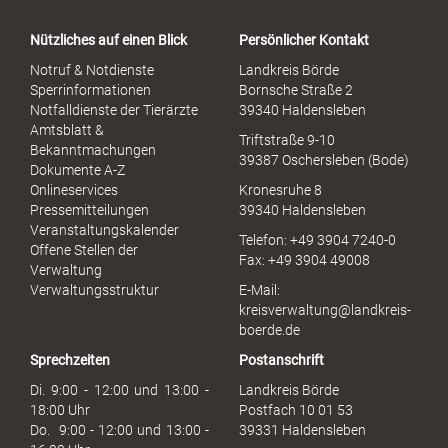
t
a
Nützliches auf einen Blick
Persönlicher Kontakt
l
S
Notruf & Notdienste
Landkreis Börde
e
Sperrinformationen
Bornsche Straße 2
x
Notfalldienste der Tierärzte
39340 Haldensleben
u
Amtsblatt &
Triftstraße 9-10
e
Bekanntmachungen
39387 Oschersleben (Bode)
l
Dokumente A-Z
l
Onlineservices
Kronesruhe 8
e
Pressemitteilungen
39340 Haldensleben
r
Veranstaltungskalender
Telefon: +49 3904 7240-0
M
Offene Stellen der
Fax: +49 3904 49008
i
Verwaltung
s
Verwaltungsstruktur
E-Mail:
s
kreisverwaltung@landkreis-
b
boerde.de
r
Sprechzeiten
Postanschrift
a
u
Di. 9:00 - 12:00 und 13:00 -
Landkreis Börde
c
18:00 Uhr
Postfach 10 01 53
h
Do. 9:00 - 12:00 und 13:00 -
39331 Haldensleben