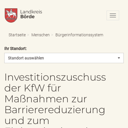
N
a
v
i
Startseite
Menschen
Bürgerinformationssystem
g
a
Ihr Standort:
t
i
Standort auswählen
o
n
e
Investitionszuschuss
i
der KfW für
n
-
Maßnahmen zur
/
a
Barrierereduzierung
u
s
und zum
b
l