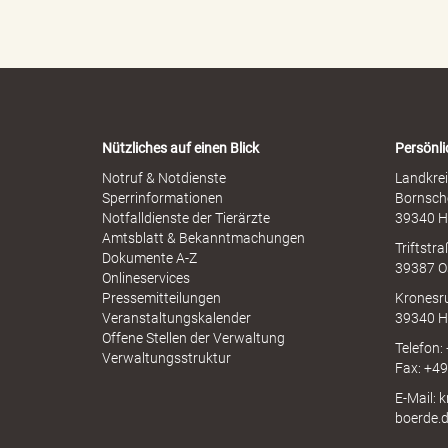
l
h
e
e
r
n
M
-
s
i
W
s
a
s
r
b
Nützliches auf einen Blick
Persönli
n
r
B
-
Notruf & Notdienste
Landkrei
a
A
Sperrinformationen
Bornsch
u
p
Notfalldienste der Tierärzte
39340 H
c
p
Amtsblatt & Bekanntmachungen
h
Triftstr
N
ö
Dokumente A-Z
39387 O
I
Onlineservices
N
Pressemitteilungen
Kronesr
A
Veranstaltungskalender
39340 H
Offene Stellen der Verwaltung
Telefon:
r
Verwaltungsstruktur
Fax: +4
E-Mail: 
boerde.
d