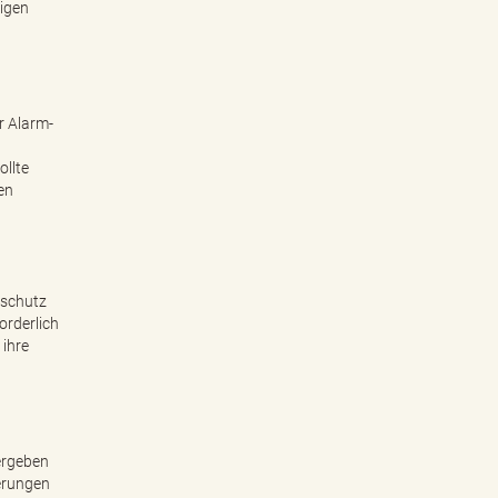
digen
r Alarm-
ollte
en
nschutz
orderlich
 ihre
 ergeben
erungen