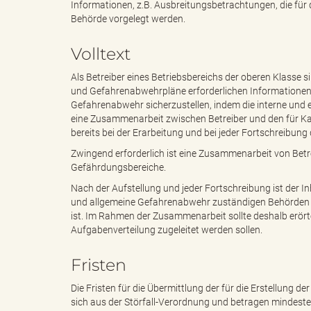
Informationen, z.B. Ausbreitungsbetrachtungen, die für d
Behörde vorgelegt werden.
e
i
Volltext
Als Betreiber eines Betriebsbereichs der oberen Klasse si
und Gefahrenabwehrpläne erforderlichen Informationen z
n
f
Gefahrenabwehr sicherzustellen, indem die interne und 
eine Zusammenarbeit zwischen Betreiber und den für 
bereits bei der Erarbeitung und bei jeder Fortschreibun
Zwingend erforderlich ist eine Zusammenarbeit von Betr
d
t
Gefährdungsbereiche.
Nach der Aufstellung und jeder Fortschreibung ist der 
und allgemeine Gefahrenabwehr zuständigen Behörden mit
ist. Im Rahmen der Zusammenarbeit sollte deshalb erört
e
z
Aufgabenverteilung zugeleitet werden sollen.
Fristen
Die Fristen für die Übermittlung der für die Erstellung 
s
u
sich aus der Störfall-Verordnung und betragen mindest