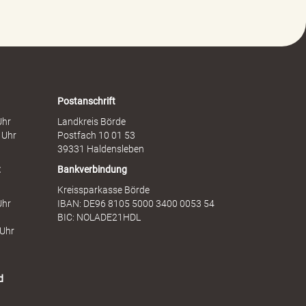
g
h
e
a
g
f
e
t
n
s
F
d
r
i
a
e
Postanschrift
u
n
Uhr
Landkreis Börde
e
s
 Uhr
Postfach 10 01 53
n
t
39331 Haldensleben
t
Bankverbindung
Kreissparkasse Börde
Uhr
IBAN: DE96 8105 5000 3400 0053 54
BIC: NOLADE21HDL
 Uhr
d