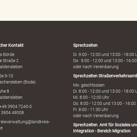
e
n
h
o
t
l
i
cher Kontakt
Sprechzeiten
n
e
s Börde
Di. 9:00 - 12:00 und 13:00 - 18:00 
e Straße 2
Do. 9:00 - 12:00 und 13:00 - 16:00
aldensleben
oder nach Vereinbarung
aße 9-10
Sprechzeiten
Straßenverkehrsam
schersleben (Bode)
Mo. geschlossen
uhe 8
Di. 8:00 - 12:00 und 13:00 - 18:00 
aldensleben
Mi. 8:00 - 12:00 Uhr
Do. 8:00 - 12:00 und 13:00 - 16:00
 +49 3904 7240-0
Fr. 8:00 - 11:30 Uhr
9 3904 49008
oder nach Vereinbarung
kreisverwaltung@landkreis-
Sprechzeiten
Amt für Soziales un
de
Integration - Bereich Migration