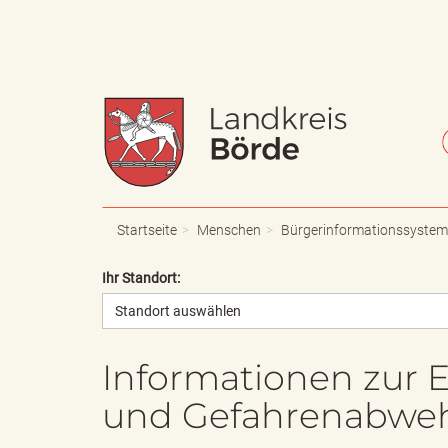
W
S
a
c
Startseite
Menschen
Bürgerinformationssystem
Ihr Standort:
Standort auswählen
p
h
Informationen zur E
und Gefahrenabweh
p
r