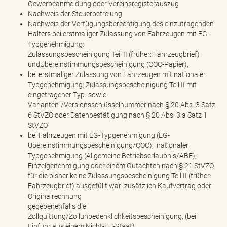
Gewerbeanmeldung oder Vereinsregisterauszug
Nachweis der Steuerbefreiung
Nachweis der Verfügungsberechtigung des einzutragenden
Halters bei erstmaliger Zulassung von Fahrzeugen mit EG-
Typgenehmigung:
Zulassungsbescheinigung Teil II (früher: Fahrzeugbrief)
undÜbereinstimmungsbescheinigung (COC-Papier),
bei erstmaliger Zulassung von Fahrzeugen mit nationaler
Typgenehmigung: Zulassungsbescheinigung Teil II mit
eingetragener Typ- sowie
Varianten-/Versionsschlüsselnummer nach § 20 Abs. 3 Satz
6 StVZO oder Datenbestätigung nach § 20 Abs. 3.a Satz 1
StVZO
bei Fahrzeugen mit EG-Typgenehmigung (EG-
Übereinstimmungsbescheinigung/COC), nationaler
Typgenehmigung (Allgemeine Betriebserlaubnis/ABE),
Einzelgenehmigung oder einem Gutachten nach § 21 StVZO,
für die bisher keine Zulassungsbescheinigung Teil II (früher:
Fahrzeugbrief) ausgefüllt war: zusätzlich Kaufvertrag oder
Originalrechnung
gegebenenfalls die
Zollquittung/Zollunbedenklichkeitsbescheinigung, (bei
Einfuhr aus einem Nicht-EU-Staat)