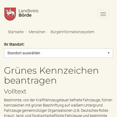
N
a
v
i
Startseite
Menschen
Bürgerinformationssystem
g
a
Ihr Standort:
t
i
Standort auswählen
o
n
e
Grünes Kennzeichen
i
beantragen
n
-
/
Volltext
a
u
Bestimmte, von der Kraftfahrzeugsteuer befreite Fahrzeuge, führen
s
Kennzeichen mit grüner Beschriftung auf weißem Untergrund.
b
Fahrzeuge gemeinnütziger Organisationen (z.B. Deutsches Rotes
l
Kreuz), land- und forstwirtschaftliche Fahrzeuge und bestimmte