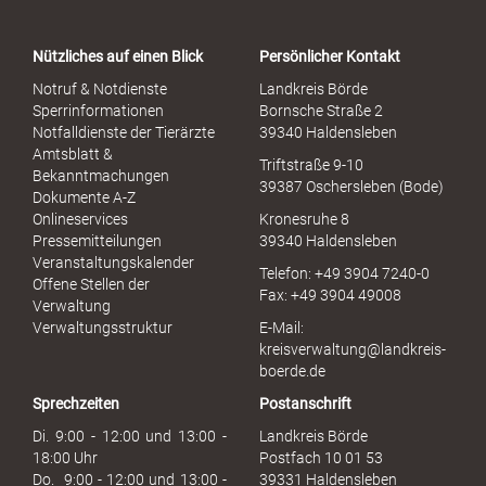
t
a
Nützliches auf einen Blick
Persönlicher Kontakt
l
S
Notruf & Notdienste
Landkreis Börde
e
Sperrinformationen
Bornsche Straße 2
x
Notfalldienste der Tierärzte
39340 Haldensleben
u
Amtsblatt &
Triftstraße 9-10
e
Bekanntmachungen
39387 Oschersleben (Bode)
l
Dokumente A-Z
l
Onlineservices
Kronesruhe 8
e
Pressemitteilungen
39340 Haldensleben
r
Veranstaltungskalender
Telefon: +49 3904 7240-0
M
Offene Stellen der
Fax: +49 3904 49008
i
Verwaltung
s
Verwaltungsstruktur
E-Mail:
s
kreisverwaltung@landkreis-
b
boerde.de
r
Sprechzeiten
Postanschrift
a
u
Di. 9:00 - 12:00 und 13:00 -
Landkreis Börde
c
18:00 Uhr
Postfach 10 01 53
h
Do. 9:00 - 12:00 und 13:00 -
39331 Haldensleben