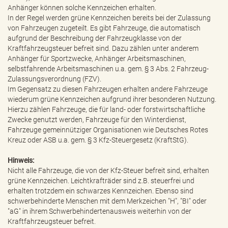
e
Anhänger können solche Kennzeichen erhalten.
n
In der Regel werden grüne Kennzeichen bereits bei der Zulassung
d
von Fahrzeugen zugeteilt. Es gibt Fahrzeuge, die automatisch
e
aufgrund der Beschreibung der Fahrzeugklasse von der
n
Kraftfahrzeugsteuer befreit sind. Dazu zählen unter anderem
Anhänger für Sportzwecke, Anhänger Arbeitsmaschinen,
selbstfahrende Arbeitsmaschinen u.a. gem. § 3 Abs. 2 Fahrzeug-
Zulassungsverordnung (FZV).
Im Gegensatz zu diesen Fahrzeugen erhalten andere Fahrzeuge
wiederum grüne Kennzeichen aufgrund ihrer besonderen Nutzung.
Hierzu zählen Fahrzeuge, die für land- oder forstwirtschaftliche
Zwecke genutzt werden, Fahrzeuge für den Winterdienst,
Fahrzeuge gemeinnütziger Organisationen wie Deutsches Rotes
Kreuz oder ASB u.a. gem. § 3 Kfz-Steuergesetz (KraftStG).
Hinweis:
Nicht alle Fahrzeuge, die von der Kfz-Steuer befreit sind, erhalten
grüne Kennzeichen. Leichtkrafträder sind z.B. steuerfrei und
erhalten trotzdem ein schwarzes Kennzeichen. Ebenso sind
schwerbehinderte Menschen mit dem Merkzeichen "H", "BI" oder
"aG" in ihrem Schwerbehindertenausweis weiterhin von der
Kraftfahrzeugsteuer befreit.