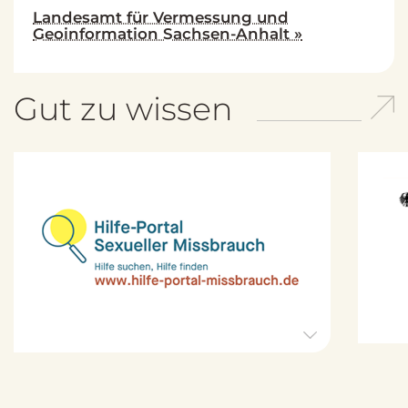
Landesamt für Vermessung und
Geoinformation Sachsen-Anhalt »
Gut zu wissen
H
i
l
f
e