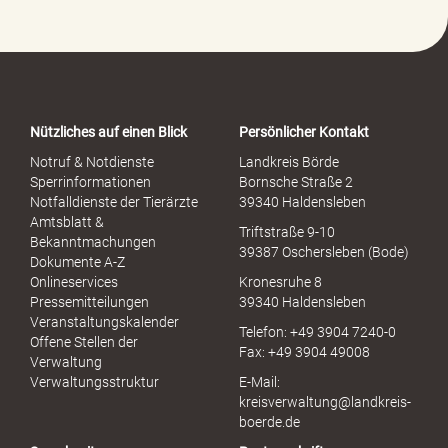
-
P
o
r
t
a
Nützliches auf einen Blick
Persönlicher Kontakt
l
S
Notruf & Notdienste
Landkreis Börde
e
Sperrinformationen
Bornsche Straße 2
x
Notfalldienste der Tierärzte
39340 Haldensleben
u
Amtsblatt &
Triftstraße 9-10
e
Bekanntmachungen
39387 Oschersleben (Bode)
l
Dokumente A-Z
l
Onlineservices
Kronesruhe 8
e
Pressemitteilungen
39340 Haldensleben
r
Veranstaltungskalender
Telefon: +49 3904 7240-0
M
Offene Stellen der
Fax: +49 3904 49008
i
Verwaltung
s
Verwaltungsstruktur
E-Mail:
s
kreisverwaltung@landkreis-
b
boerde.de
r