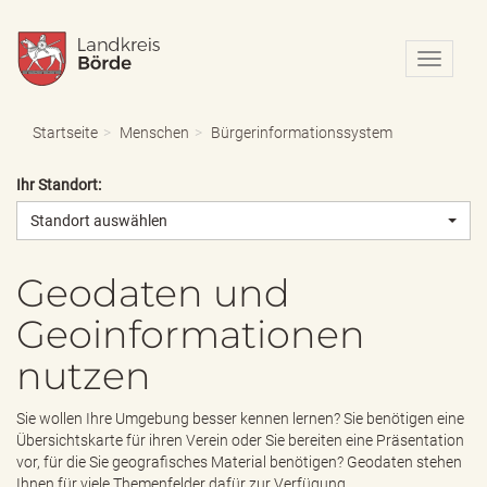
N
a
v
i
Startseite
Menschen
Bürgerinformationssystem
g
a
Ihr Standort:
t
i
Standort auswählen
o
n
e
Geodaten und
i
Geoinformationen
n
-
nutzen
/
a
u
Sie wollen Ihre Umgebung besser kennen lernen? Sie benötigen eine
s
Übersichtskarte für ihren Verein oder Sie bereiten eine Präsentation
b
vor, für die Sie geografisches Material benötigen? Geodaten stehen
l
Ihnen für viele Themenfelder dafür zur Verfügung.