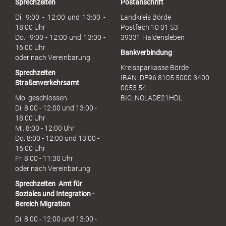
Sprechzeiten
Postanschrift
a
u
Di. 9:00 - 12:00 und 13:00 -
Landkreis Börde
c
18:00 Uhr
Postfach 10 01 53
h
Do. 9:00 - 12:00 und 13:00 -
39331 Haldensleben
16:00 Uhr
Bankverbindung
oder nach Vereinbarung
Kreissparkasse Börde
Sprechzeiten
IBAN: DE96 8105 5000 3400
Straßenverkehrsamt
0053 54
Mo. geschlossen
BIC: NOLADE21HDL
Di. 8:00 - 12:00 und 13:00 -
18:00 Uhr
Mi. 8:00 - 12:00 Uhr
Do. 8:00 - 12:00 und 13:00 -
16:00 Uhr
Fr. 8:00 - 11:30 Uhr
oder nach Vereinbarung
Sprechzeiten
Amt für
Soziales und Integration -
Bereich Migration
Di. 8:00 - 12:00 und 13:00 -