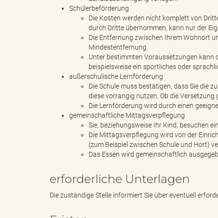
Schülerbeförderung
Die Kosten werden nicht komplett von Dritt
durch Dritte übernommen, kann nur der Eige
d
Die Entfernung zwischen Ihrem Wohnort und 
Mindestentfernung.
Unter bestimmten Voraussetzungen kann di
beispielsweise ein sportliches oder sprachli
außerschulische Lernförderung
k
Die Schule muss bestätigen, dass Sie die 
diese vorrangig nutzen. Ob die Versetzung ge
Die Lernförderung wird durch einen geeigne
gemeinschaftliche Mittagsverpflegung
r
Sie, beziehungsweise Ihr Kind, besuchen ein
Die Mittagsverpflegung wird von der Einric
(zum Beispiel zwischen Schule und Hort) ve
Das Essen wird gemeinschaftlich ausgeg
e
erforderliche Unterlagen
Die zuständige Stelle informiert Sie über eventuell erford
i