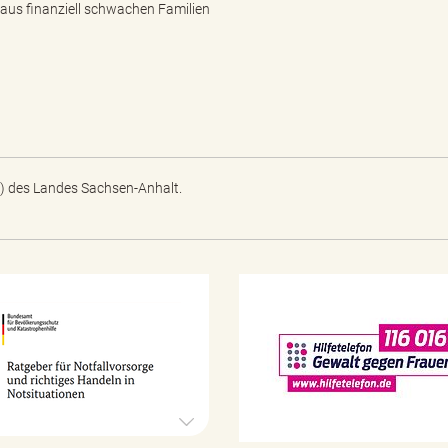
aus finanziell schwachen Familien
) des Landes Sachsen-Anhalt.
N
o
t
f
a
l
l