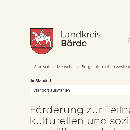
W
S
a
c
Startseite
Menschen
Bürgerinformationssystem
Ihr Standort:
Standort auswählen
p
h
Förderung zur Teil
kulturellen und so
p
r