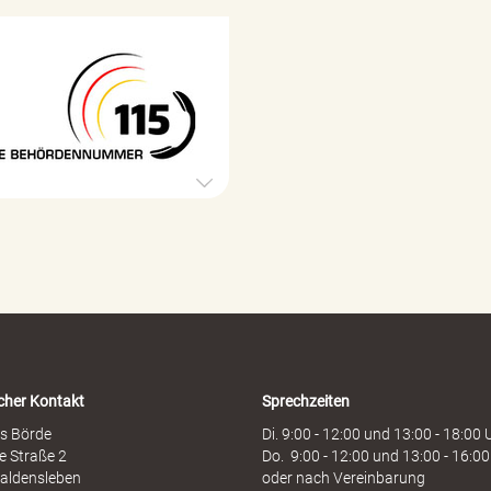
v
o
r
1
s
1
o
5
r
B
g
e
e
h
ö
r
d
e
n
h
o
t
l
i
cher Kontakt
Sprechzeiten
n
e
s Börde
Di. 9:00 - 12:00 und 13:00 - 18:00 
e Straße 2
Do. 9:00 - 12:00 und 13:00 - 16:00
aldensleben
oder nach Vereinbarung