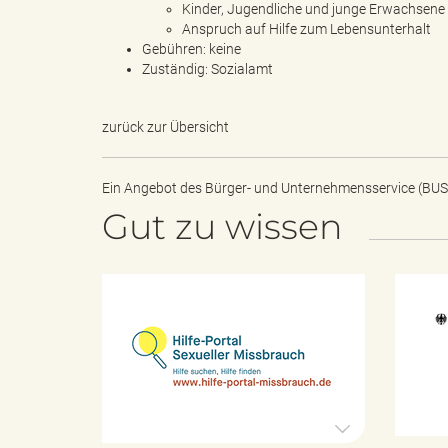
e
Kinder, Jugendliche und junge Erwachsene 
Anspruch auf Hilfe zum Lebensunterhalt
Gebühren: keine
Zuständig: Sozialamt
r
zurück zur Übersicht
l
Ein Angebot des
Bürger- und Unternehmensservice (BUS
Gut zu wissen
i
H
i
l
n
f
e
-
P