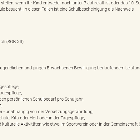
tellen, wenn Ihr Kind entweder noch unter 7 Jahre alt ist oder das 10. S
le besucht. In diesen Fällen ist eine Schulbescheinigung als Nachweis
ch (SGB XII)
, Jugendlichen und jungen Erwachsenen Bewilligung bei laufendem Leistu
agespflege,
Tagespflege,
den persönlichen Schulbedarf pro Schuljahr,
n,
r - unabhängig von der Versetzungsgefährdung,
ule, Kita oder Hort oder in der Tagespflege,
kulturelle Aktivitäten wie etwa im Sportverein oder in der Gemeinschaft 