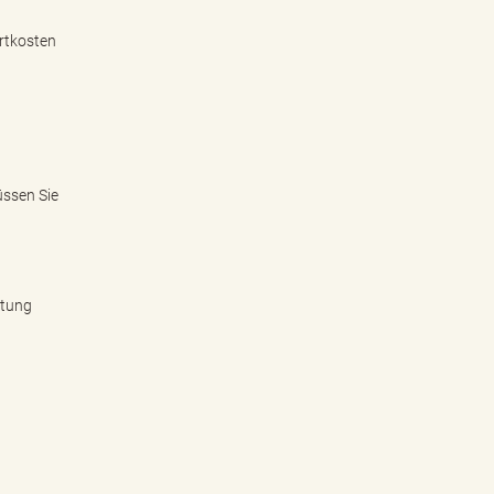
hrtkosten
üssen Sie
htung