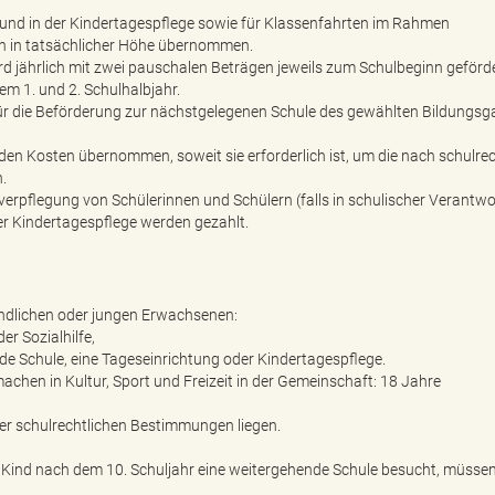
und in der Kindertagespflege sowie für Klassenfahrten im Rahmen
n in tatsächlicher Höhe übernommen.
d jährlich mit zwei pauschalen Beträgen jeweils zum Schulbeginn geförde
m 1. und 2. Schulhalbjahr.
für die Beförderung zur nächstgelegenen Schule des gewählten Bildungs
 Kosten übernommen, soweit sie erforderlich ist, um die nach schulrec
.
erpflegung von Schülerinnen und Schülern (falls in schulischer Verantw
er Kindertagespflege werden gezahlt.
endlichen oder jungen Erwachsenen:
er Sozialhilfe,
de Schule, eine Tageseinrichtung oder Kindertagespflege.
chen in Kultur, Sport und Freizeit in der Gemeinschaft: 18 Jahre
r schulrechtlichen Bestimmungen liegen.
 Kind nach dem 10. Schuljahr eine weitergehende Schule besucht, müssen