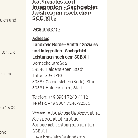
für Soziales und
Integration - Sachgebiet
Leistungen nach dem
SGB XII »
hulen und
Detailansicht »
Adresse:
Landkreis Börde - Amt für Soziales
und Integration - Sachgebiet
lten. Die
Leistungen nach dem SGB XII
Bornsche Straße 2
39340 Haldensleben, Stadt
, können
Triftstraße 9-10
39387 Oschersleben (Bode), Stadt
39331 Haldensleben, Stadt
Telefon: +49 3904 7240-4112
Telefax: +49 3904 7240-52666
 zu 15,00
Webseite:
Landkreis Börde - Amt für
Soziales und Integration-
Sachgebiet Leistungen nach dem
SGB XII
Höhe
E-Mail:
soziales(at)landkreis-