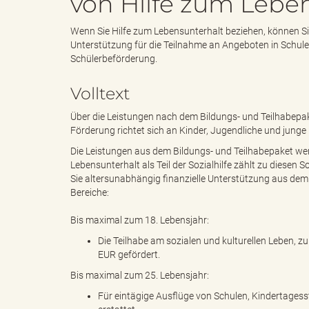
von Hilfe zum Lebe
Wenn Sie Hilfe zum Lebensunterhalt beziehen, können Sie
e
i
Unterstützung für die Teilnahme an Angeboten in Schule,
Schülerbeförderung.
Volltext
n
f
Über die Leistungen nach dem Bildungs- und Teilhabepake
Förderung richtet sich an Kinder, Jugendliche und jung
Die Leistungen aus dem Bildungs- und Teilhabepaket wer
d
t
Lebensunterhalt als Teil der Sozialhilfe zählt zu diese
Sie altersunabhängig finanzielle Unterstützung aus dem
Bereiche:
Bis maximal zum 18. Lebensjahr:
e
z
Die Teilhabe am sozialen und kulturellen Leben, zu
EUR gefördert.
Bis maximal zum 25. Lebensjahr:
s
u
Für eintägige Ausflüge von Schulen, Kindertagess