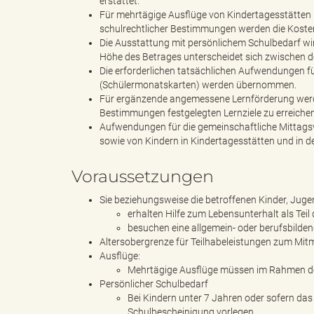
erstattet.
Für mehrtägige Ausflüge von Kindertagesstätten 
schulrechtlicher Bestimmungen werden die Koste
Die Ausstattung mit persönlichem Schulbedarf wir
g
Höhe des Betrages unterscheidet sich zwischen de
Die erforderlichen tatsächlichen Aufwendungen 
(Schülermonatskarten) werden übernommen.
Für ergänzende angemessene Lernförderung werden
"
Bestimmungen festgelegten Lernziele zu erreichen
Aufwendungen für die gemeinschaftliche Mittagsv
sowie von Kindern in Kindertagesstätten und in d
L
Voraussetzungen
Sie beziehungsweise die betroffenen Kinder, Jug
erhalten Hilfe zum Lebensunterhalt als Teil d
besuchen eine allgemein- oder berufsbilden
a
Altersobergrenze für Teilhabeleistungen zum Mitma
Ausflüge:
Mehrtägige Ausflüge müssen im Rahmen de
Persönlicher Schulbedarf
Bei Kindern unter 7 Jahren oder sofern das
n
Schulbescheinigung vorlegen.