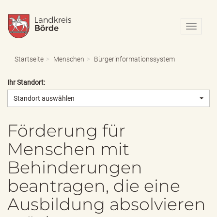
N
a
v
i
Startseite
Menschen
Bürgerinformationssystem
g
a
Ihr Standort:
t
i
Standort auswählen
o
n
e
Förderung für
i
Menschen mit
n
-
Behinderungen
/
a
beantragen, die eine
u
s
Ausbildung absolvieren
b
l