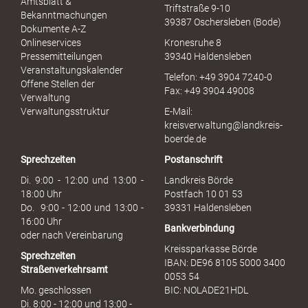
Amtsblatt &
Triftstraße 9-10
e
Bekanntmachungen
39387 Oschersleben (Bode)
l
Dokumente A-Z
l
Onlineservices
Kronesruhe 8
e
Pressemitteilungen
39340 Haldensleben
r
Veranstaltungskalender
Telefon: +49 3904 7240-0
M
Offene Stellen der
Fax: +49 3904 49008
i
Verwaltung
s
Verwaltungsstruktur
E-Mail:
s
kreisverwaltung@landkreis-
b
boerde.de
r
Sprechzeiten
Postanschrift
a
u
Di. 9:00 - 12:00 und 13:00 -
Landkreis Börde
c
18:00 Uhr
Postfach 10 01 53
h
Do. 9:00 - 12:00 und 13:00 -
39331 Haldensleben
16:00 Uhr
Bankverbindung
oder nach Vereinbarung
Kreissparkasse Börde
Sprechzeiten
IBAN: DE96 8105 5000 3400
Straßenverkehrsamt
0053 54
Mo. geschlossen
BIC: NOLADE21HDL
Di. 8:00 - 12:00 und 13:00 -