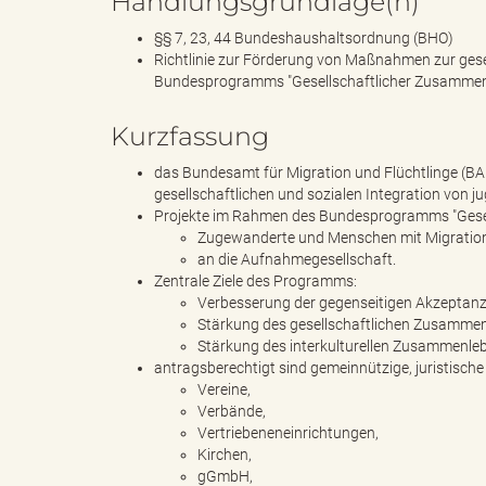
Handlungsgrundlage(n)
§§ 7, 23, 44 Bundeshaushaltsordnung (BHO)
Richtlinie zur Förderung von Maßnahmen zur ges
Bundesprogramms "Gesellschaftlicher Zusammenha
e
Kurzfassung
das Bundesamt für Migration und Flüchtlinge (BA
"
gesellschaftlichen und sozialen Integration vo
Projekte im Rahmen des Bundesprogramms "Gesells
Zugewanderte und Menschen mit Migration
an die Aufnahmegesellschaft.
Zentrale Ziele des Programms:
.
Verbesserung der gegenseitigen Akzepta
Stärkung des gesellschaftlichen Zusamme
Stärkung des interkulturellen Zusammenle
antragsberechtigt sind gemeinnützige, juristisch
V
Vereine,
Verbände,
Vertriebeneneinrichtungen,
Kirchen,
gGmbH,