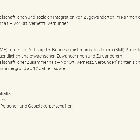
ellschaftlichen und sozialen Integration von Zugewanderten im Rahmen 
lt – Vor Ort. Vernetzt. Verbunden."
MF) fördert im Auftrag des Bundesministeriums des Innern (BMI) Projekt
n jugendlichen und erwachsenen Zuwanderinnen und Zuwanderern
chaftlicher Zusammenhalt – Vor Ort. Vernetzt. Verbunden" richten sic
shintergrund ab 12 Jahren sowie
nz
nhalts
bens
e Personen und Gebietskörperschaften: