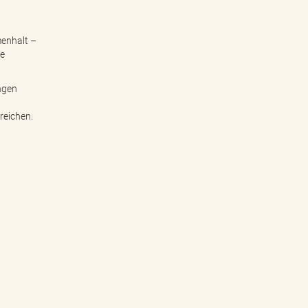
enhalt –
ge
ngen
reichen.