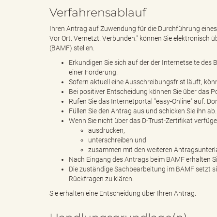
Verfahrensablauf
Ihren Antrag auf Zuwendung für die Durchführung ein
s
Vor Ort. Vernetzt. Verbunden." können Sie elektronisch 
(BAMF) stellen.
Erkundigen Sie sich auf der der Internetseite de
einer Förderung.
B
Sofern aktuell eine Ausschreibungsfrist läuft, kö
Bei positiver Entscheidung können Sie über das Por
Rufen Sie das Internetportal "easy-Online" auf. Do
Füllen Sie den Antrag aus und schicken Sie ihn ab.
Wenn Sie nicht über das D-Trust-Zertifikat verfü
ö
ausdrucken,
unterschreiben und
zusammen mit den weiteren Antragsunter
Nach Eingang des Antrags beim BAMF erhalten Si
r
Die zuständige Sachbearbeitung im BAMF setzt si
Rückfragen zu klären.
Sie erhalten eine Entscheidung über Ihren Antrag.
d