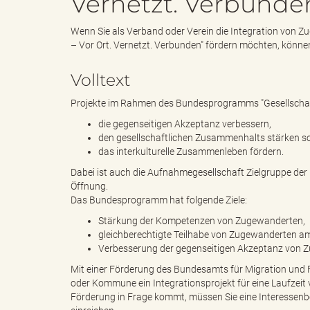
Vernetzt. Verbunde
Wenn Sie als Verband oder Verein die Integration von
e
i
– Vor Ort. Vernetzt. Verbunden" fördern möchten, könn
Volltext
n
f
Projekte im Rahmen des Bundesprogramms "Gesellschaft
die gegenseitigen Akzeptanz verbessern,
den gesellschaftlichen Zusammenhalts stärken 
das interkulturelle Zusammenleben fördern.
d
t
Dabei ist auch die Aufnahmegesellschaft Zielgruppe der 
Öffnung.
Das Bundesprogramm hat folgende Ziele:
Stärkung der Kompetenzen von Zugewanderten,
e
z
gleichberechtigte Teilhabe von Zugewanderten am
Verbesserung der gegenseitigen Akzeptanz von 
Mit einer Förderung des Bundesamts für Migration und F
oder Kommune ein Integrationsprojekt für eine Laufzeit 
s
u
Förderung in Frage kommt, müssen Sie eine Interessen