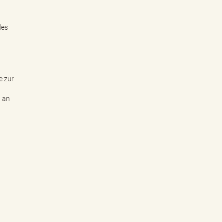
des
e zur
h an