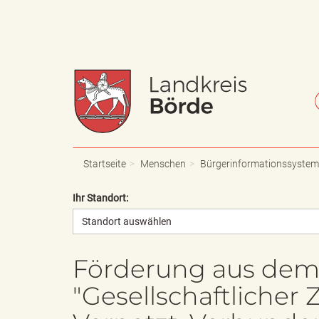
W
S
a
c
Startseite
Menschen
Bürgerinformationssystem
Ihr Standort:
Standort auswählen
p
h
Förderung aus de
"Gesellschaftlicher
p
r