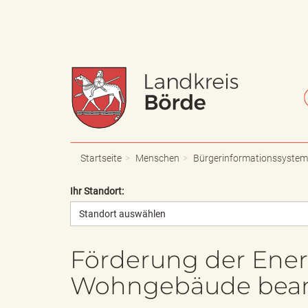
W
S
a
c
Startseite
Menschen
Bürgerinformationssystem
Ihr Standort:
Standort auswählen
p
h
Förderung der Ener
Wohngebäude bean
p
r