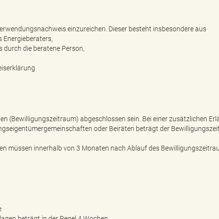
Verwendungsnachweis einzureichen. Dieser besteht insbesondere aus
s Energieberaters,
s durch die beratene Person,
iserklärung
 (Bewilligungszeitraum) abgeschlossen sein. Bei einer zusätzlichen Er
gseigentümergemeinschaften oder Beiräten beträgt der Bewilligungsze
en müssen innerhalb von 3 Monaten nach Ablauf des Bewilligungszeitra
e
agen beträgt in der Regel 4 Wochen