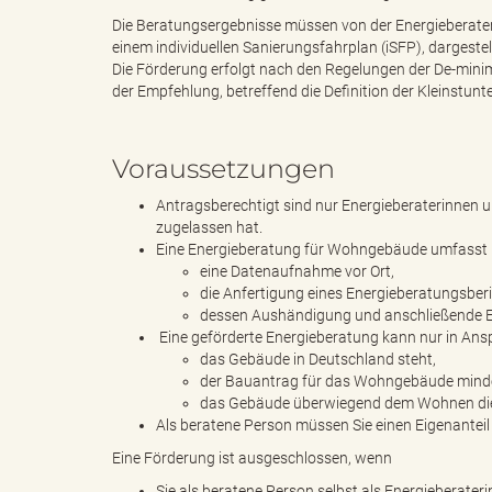
Die Beratungsergebnisse müssen von der Energieberater
einem individuellen Sanierungsfahrplan (iSFP), dargestel
g
Die Förderung erfolgt nach den Regelungen der De-mi
der Empfehlung, betreffend die Definition der Kleinstun
Voraussetzungen
"
Antragsberechtigt sind nur Energieberaterinnen u
zugelassen hat.
Eine Energieberatung für Wohngebäude umfasst m
L
eine Datenaufnahme vor Ort,
die Anfertigung eines Energieberatungsberi
dessen Aushändigung und anschließende Er
Eine geförderte Energieberatung kann nur in A
das Gebäude in Deutschland steht,
a
der Bauantrag für das Wohngebäude mindes
das Gebäude überwiegend dem Wohnen dien
Als beratene Person müssen Sie einen Eigenanteil
Eine Förderung ist ausgeschlossen, wenn
n
Sie als beratene Person selbst als Energieberate