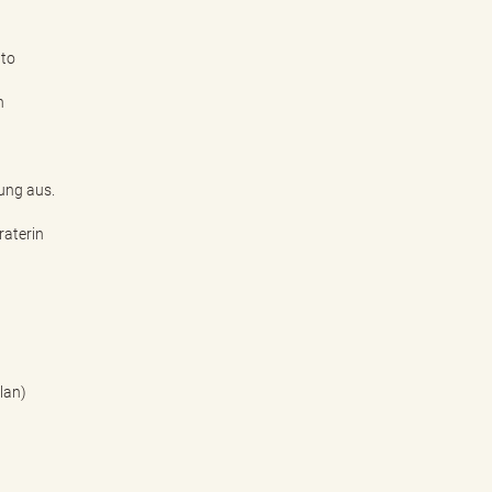
nto
n
nung aus.
raterin
lan)