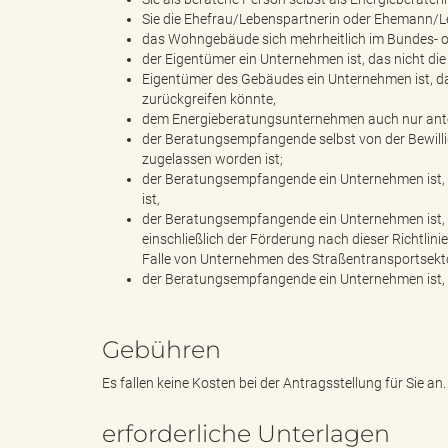
Sie die Ehefrau/Lebenspartnerin oder Ehemann/Le
das Wohngebäude sich mehrheitlich im Bundes- o
der Eigentümer ein Unternehmen ist, das nicht di
d
Eigentümer des Gebäudes ein Unternehmen ist, das
zurückgreifen könnte,
dem Energieberatungsunternehmen auch nur ant
der Beratungsempfangende selbst von der Bewill
zugelassen worden ist;
k
der Beratungsempfangende ein Unternehmen ist, 
ist,
der Beratungsempfangende ein Unternehmen ist, 
einschließlich der Förderung nach dieser Richtli
r
Falle von Unternehmen des Straßentransportsekto
der Beratungsempfangende ein Unternehmen ist, d
e
Gebühren
Es fallen keine Kosten bei der Antragsstellung für Sie an.
erforderliche Unterlagen
i