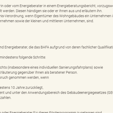
in oder vom Energieberater in einem Energieberatungsbericht, vorzugsw
lt werden. Diesen händigen sie oder er Ihnen aus und erläutern ihn.
nimis-Verordnung, wenn Eigentümer des Wohngebäudes ein Unternehmen 
ternehmen sowie der kleinen und mittleren Unternehmen, sind.
nd Energieberater, die das BAFA aufgrund von deren fachlicher Qualifikat
indestens folgende Schritte:
chts (insbesondere eines individuellen Sanierungsfahrplans) sowie
läuterung gegenüber Ihnen als beratener Person.
nspruch genommen werden, wenn
tens 10 Jahre zurückliegt,
t und unter den Anwendungsbereich des Gebäudeenergiegesetzes (GEG)
 zahlen.
rin oder Energieberater für dieses Förderprogramm zugelassen sind,