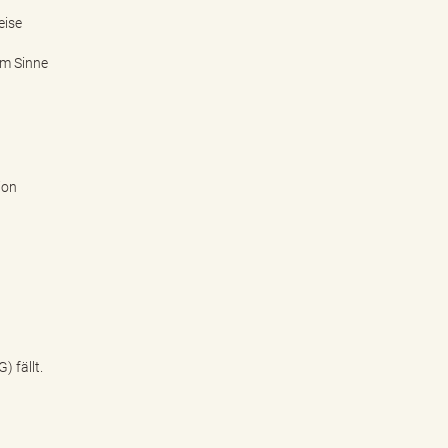
eise
im Sinne
ion
 fällt.