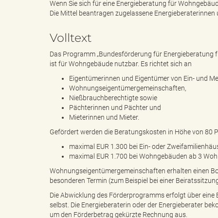
Wenn Sie sich für eine Energieberatung für Wohngebäud
Die Mittel beantragen zugelassene Energieberaterinnen u
e
i
Volltext
Das Programm „Bundesförderung für Energieberatung f
ist für Wohngebäude nutzbar. Es richtet sich an
n
f
Eigentümerinnen und Eigentümer von Ein- und Me
Wohnungseigentümergemeinschaften,
Nießbrauchberechtigte sowie
Pächterinnen und Pächter und
d
t
Mieterinnen und Mieter.
Gefördert werden die Beratungskosten in Höhe von 80 
maximal EUR 1.300 bei Ein- oder Zweifamilienhäu
maximal EUR 1.700 bei Wohngebäuden ab 3 Woh
e
z
Wohnungseigentümergemeinschaften erhalten einen Bon
besonderen Termin (zum Beispiel bei einer Beiratssitz
Die Abwicklung des Förderprogramms erfolgt über eine En
s
u
selbst. Die Energieberaterin oder der Energieberater b
um den Förderbetrag gekürzte Rechnung aus.