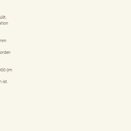
llt,
ation
ramm
worden
000 (im
 ist.