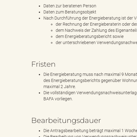
Daten zur beratenen Person
Daten zum Beratungsobjekt
Nach Durchführung der Energieberatung ist der 
s
der Rechnung der Energieberaterin oder de
dem Nachweis der Zahlung des Eigenanteil
dem Energieberatungsbericht sowie
der unterschriebenen Verwendungsnachwe
B
Fristen
Die Energieberatung muss nach maximal 9 Monaten
ö
des Energieberatungsberichts gegenüber Wohnun
maximal 2 Jahre.
Die vollständigen Verwendungsnachweisunterlag
BAFA vorliegen.
r
Bearbeitungsdauer
Die Antragsbearbeitung beträgt maximal 1 Woch
d
Die Bearbeitung von Verwendungsnachweisunterl