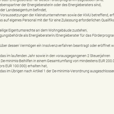
benspartner der Energieberaterin oder des Energieberaters sind,
der Landeseigentum befindet,
e Voraussetzungen der Kleinstunternehmen sowie der KMU betreffend, erfü
 auf eigenes Personal mit der für eine Zulassung erforderlichen Qualifik
eilige Eigentumsrechte an dem Wohngebäude zustehen,
igungsbehörde als Energieberaterin/Energieberater für das Förderprog
über dessen Vermögen ein Insolvenzverfahren beantragt oder eröffnet 
das im laufenden Jahr sowie in den vorausgegangenen 2 Steuerjahren
nie De-minimis-Beihilfen in einem Gesamtumfang von mindestens EUR 200.
rs EUR 100.000) erhalten hat,
as im Übrigen nach Artikel 1 der De-minimis-Verordnung ausgeschlossen