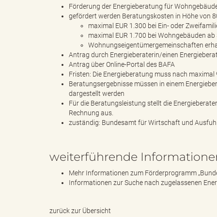
k
Förderung der Energieberatung für Wohngebäude 
gefördert werden Beratungskosten in Höhe von 8
maximal EUR 1.300 bei Ein- oder Zweifami
maximal EUR 1.700 bei Wohngebäuden ab 
Wohnungseigentümergemeinschaften erhal
u
Antrag durch Energieberaterin/einen Energiebera
Antrag über Online-Portal des BAFA
Fristen: Die Energieberatung muss nach maximal 
Beratungsergebnisse müssen in einem Energiebera
n
dargestellt werden
Für die Beratungsleistung stellt die Energieberat
Rechnung aus.
zuständig: Bundesamt für Wirtschaft und Ausfuhr
g
weiterführende Informatione
Mehr Informationen zum Förderprogramm „Bunde
f
Informationen zur Suche nach zugelassenen Ener
zurück zur Übersicht