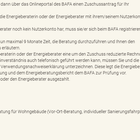
lt dann über das Onlineportal des BAFA einen Zuschussantrag für Ihr
 die Energieberaterin oder der Energieberater mit ihrem/seinem Nutzerko
berater noch kein Nutzerkonto har, muss sie/er sich beim BAFA registriere
 nun maximal 9 Monate Zeit, die Beratung durchzuführen und Ihnen den
erläutern.
eberaterin oder der Energieberater eine um den Zuschuss reduzierte Rech
nverständnis auch telefonisch geführt werden kann, müssen Sie und die
e Verwendungsnachweiserklärung unterzeichnen. Diese legt die Energiebe
nung und dem Energieberatungsbericht dem BAFA zur Prüfung vor.
 oder den Energieberater ausgezahlt.
ratung für Wohngebäude (Vor-Ort-Beratung, individueller Sanierungsfahrp