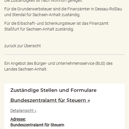
Die Zuständigkeit ist nach Wohnort geregelt.
e
n
Für die Grunderwerbsteuer sind die Finanzämter in Dessau-Roßlau
d
und Stendal für Sachsen-Anhalt zuständig.
e
Für die Erbschaft-​ und Schenkungsteuer ist das Finanzamt
n
Staßfurt für Sachsen-Anhalt zuständig.
zurück zur Übersicht
Ein Angebot des
Bürger- und Unternehmensservice (BUS) des
Landes Sachsen-Anhalt.
Zuständige Stellen und Formulare
Bundeszentralamt für Steuern »
Detailansicht »
Adresse:
Bundeszentralamt für Steuern