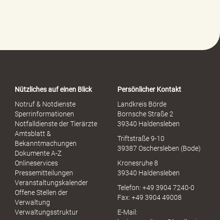
l
f
e
-
P
o
r
t
a
Nützliches auf einen Blick
Persönlicher Kontakt
l
S
Notruf & Notdienste
Landkreis Börde
e
Sperrinformationen
Bornsche Straße 2
x
Notfalldienste der Tierärzte
39340 Haldensleben
u
Amtsblatt &
Triftstraße 9-10
e
Bekanntmachungen
39387 Oschersleben (Bode)
l
Dokumente A-Z
l
Onlineservices
Kronesruhe 8
e
Pressemitteilungen
39340 Haldensleben
r
Veranstaltungskalender
Telefon: +49 3904 7240-0
M
Offene Stellen der
Fax: +49 3904 49008
i
Verwaltung
s
Verwaltungsstruktur
E-Mail:
s