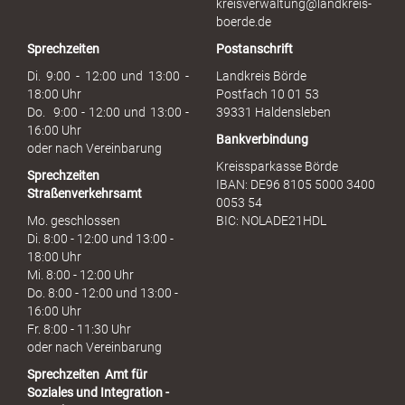
kreisverwaltung@landkreis-
b
boerde.de
r
Sprechzeiten
Postanschrift
a
u
Di. 9:00 - 12:00 und 13:00 -
Landkreis Börde
c
18:00 Uhr
Postfach 10 01 53
h
Do. 9:00 - 12:00 und 13:00 -
39331 Haldensleben
16:00 Uhr
Bankverbindung
oder nach Vereinbarung
Kreissparkasse Börde
Sprechzeiten
IBAN: DE96 8105 5000 3400
Straßenverkehrsamt
0053 54
Mo. geschlossen
BIC: NOLADE21HDL
Di. 8:00 - 12:00 und 13:00 -
18:00 Uhr
Mi. 8:00 - 12:00 Uhr
Do. 8:00 - 12:00 und 13:00 -
16:00 Uhr
Fr. 8:00 - 11:30 Uhr
oder nach Vereinbarung
Sprechzeiten
Amt für
Soziales und Integration -