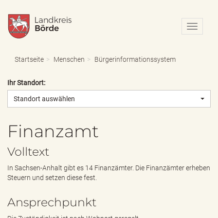
N
a
v
i
Startseite
Menschen
Bürgerinformationssystem
g
a
Ihr Standort:
t
i
Standort auswählen
o
n
e
Finanzamt
i
n
Volltext
-
/
In Sachsen-Anhalt gibt es 14 Finanzämter. Die Finanzämter erheben
a
Steuern und setzen diese fest.
u
s
Ansprechpunkt
b
l