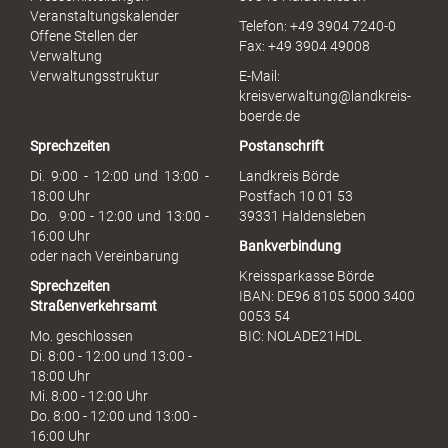
r
Veranstaltungskalender
Telefon: +49 3904 7240-0
M
Offene Stellen der
Fax: +49 3904 49008
i
Verwaltung
s
Verwaltungsstruktur
E-Mail:
s
kreisverwaltung@landkreis-
b
boerde.de
r
Sprechzeiten
Postanschrift
a
u
Di. 9:00 - 12:00 und 13:00 -
Landkreis Börde
c
18:00 Uhr
Postfach 10 01 53
h
Do. 9:00 - 12:00 und 13:00 -
39331 Haldensleben
16:00 Uhr
Bankverbindung
oder nach Vereinbarung
Kreissparkasse Börde
Sprechzeiten
IBAN: DE96 8105 5000 3400
Straßenverkehrsamt
0053 54
Mo. geschlossen
BIC: NOLADE21HDL
Di. 8:00 - 12:00 und 13:00 -
18:00 Uhr
Mi. 8:00 - 12:00 Uhr
Do. 8:00 - 12:00 und 13:00 -
16:00 Uhr