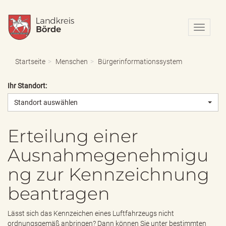
N
a
v
i
Startseite
Menschen
Bürgerinformationssystem
g
a
Ihr Standort:
t
i
Standort auswählen
o
n
e
Erteilung einer
i
Ausnahmegenehmigu
n
-
ng zur Kennzeichnung
/
a
beantragen
u
s
b
Lässt sich das Kennzeichen eines Luftfahrzeugs nicht
l
ordnungsgemäß anbringen? Dann können Sie unter bestimmten