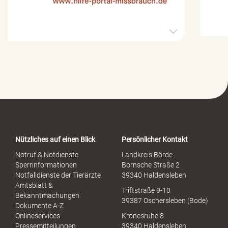
H
i
l
f
e
-
P
o
r
t
a
Nützliches auf einen Blick
Persönlicher Kontakt
l
S
Notruf & Notdienste
Landkreis Börde
e
Sperrinformationen
Bornsche Straße 2
x
Notfalldienste der Tierärzte
39340 Haldensleben
u
Amtsblatt &
Triftstraße 9-10
e
Bekanntmachungen
39387 Oschersleben (Bode)
l
Dokumente A-Z
l
Onlineservices
Kronesruhe 8
e
Pressemitteilungen
39340 Haldensleben