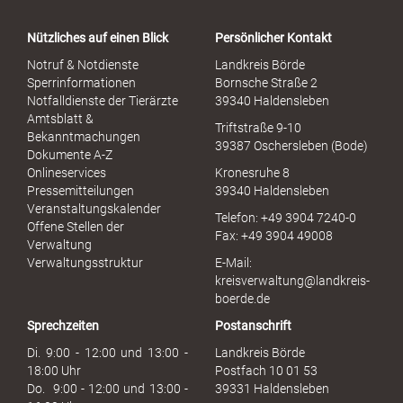
t
a
Nützliches auf einen Blick
Persönlicher Kontakt
l
S
Notruf & Notdienste
Landkreis Börde
e
Sperrinformationen
Bornsche Straße 2
x
Notfalldienste der Tierärzte
39340 Haldensleben
u
Amtsblatt &
Triftstraße 9-10
e
Bekanntmachungen
39387 Oschersleben (Bode)
l
Dokumente A-Z
l
Onlineservices
Kronesruhe 8
e
Pressemitteilungen
39340 Haldensleben
r
Veranstaltungskalender
Telefon: +49 3904 7240-0
M
Offene Stellen der
Fax: +49 3904 49008
i
Verwaltung
s
Verwaltungsstruktur
E-Mail:
s
kreisverwaltung@landkreis-
b
boerde.de
r
Sprechzeiten
Postanschrift
a
u
Di. 9:00 - 12:00 und 13:00 -
Landkreis Börde
c
18:00 Uhr
Postfach 10 01 53
h
Do. 9:00 - 12:00 und 13:00 -
39331 Haldensleben