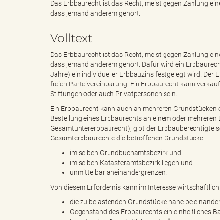
Das Erbbaurecht ist das Recht, meist gegen Zahlung ei
dass jemand anderem gehört.
e
i
Volltext
Das Erbbaurecht ist das Recht, meist gegen Zahlung ei
dass jemand anderem gehört. Dafür wird ein Erbbaurecht
n
f
Jahre) ein individueller Erbbauzins festgelegt wird. Der E
freien Parteivereinbarung. Ein Erbbaurecht kann verka
Stiftungen oder auch Privatpersonen sein.
Ein Erbbaurecht kann auch an mehreren Grundstücken o
d
t
Bestellung eines Erbbaurechts an einem oder mehreren
Gesamtuntererbbaurecht), gibt der Erbbauberechtigte s
Gesamterbbaurechte die betroffenen Grundstücke
im selben Grundbuchamtsbezirk und
e
z
im selben Katasteramtsbezirk liegen und
unmittelbar aneinandergrenzen.
Von diesem Erfordernis kann im Interesse wirtschaftl
die zu belastenden Grundstücke nahe beieinander
s
u
Gegenstand des Erbbaurechts ein einheitliches 