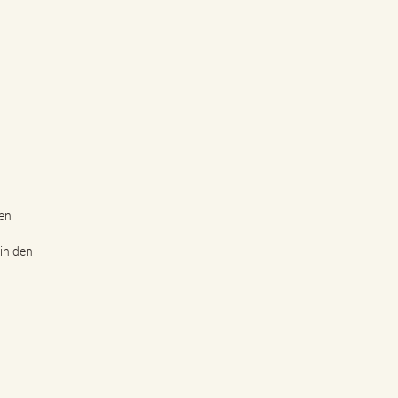
en
in den