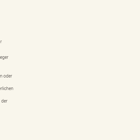
r
leger
en oder
erlichen
 der