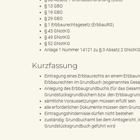
e
§ 13 GBO
§ 19 GBO
§ 29 GBO
§ 1 Erbbaurechtsgesetz (ErbbauRG)
r
§ 43 GNotKG
§ 49 GNotKG
§ 52 GNotKG
Anlage 1 Nummer 14121 zu § 3 Absatz 2 GNotK
l
Kurzfassung
Eintragung eines Erbbaurechts an einem Erbbaur
Erbbaurechten im Grundbuch (sogenanntes Ges
i
Anlegung des Erbbaugrundbuchs (für das Gesamt
Grundstücksgrundbüchern bzw. den Erbbaugrund
sämtliche Voraussetzungen müssen erfüllt sein
alle erforderlichen Dokumente müssen dem Grun
n
Eintragungshindernisse dürfen nicht bestehen
zuständig: Grundbuchamt bei dem Amtsgericht, in
Grundstücksgrundbuch geführt wird