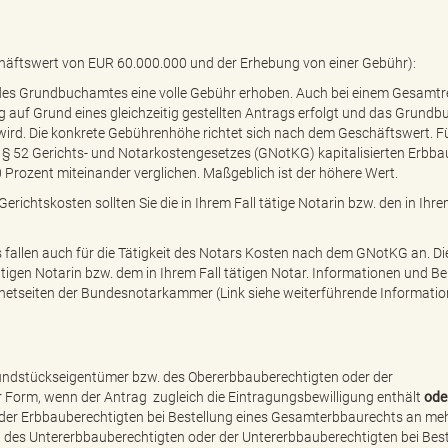
häftswert von EUR 60.000.000 und der Erhebung von einer Gebühr):
 des Grundbuchamtes eine volle Gebühr erhoben. Auch bei einem Gesamtr
 auf Grund eines gleichzeitig gestellten Antrags erfolgt und das Grundb
rd. Die konkrete Gebührenhöhe richtet sich nach dem Geschäftswert. Fü
 § 52 Gerichts- und Notarkostengesetzes (GNotKG) kapitalisierten Erbba
Prozent miteinander verglichen. Maßgeblich ist der höhere Wert.
erichtskosten sollten Sie die in Ihrem Fall tätige Notarin bzw. den in Ihre
 fallen auch für die Tätigkeit des Notars Kosten nach dem GNotKG an. D
tätigen Notarin bzw. dem in Ihrem Fall tätigen Notar. Informationen und Be
rnetseiten der Bundesnotarkammer (Link siehe weiterführende Informatio
undstückseigentümer bzw. des Obererbbauberechtigten oder der
r Form, wenn der Antrag zugleich die Eintragungsbewilligung enthält
od
r der Erbbauberechtigten bei Bestellung eines Gesamterbbaurechts an me
des Untererbbauberechtigten oder der Untererbbauberechtigten bei Best