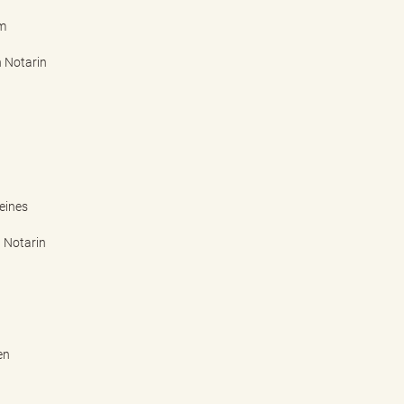
rm
n Notarin
eines
n Notarin
en