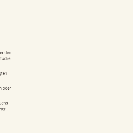
er den
tücke.
gten
n oder
uchs
hen.