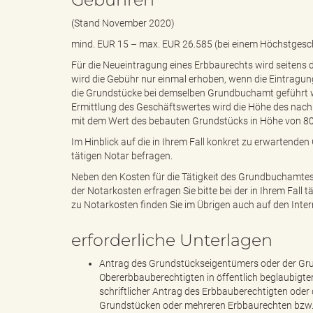
(Stand November 2020)
mind. EUR 15 – max. EUR 26.585 (bei einem Höchstgesc
d
Für die Neueintragung eines Erbbaurechts wird seitens
wird die Gebühr nur einmal erhoben, wenn die Eintragung
die Grundstücke bei demselben Grundbuchamt geführt wi
Ermittlung des Geschäftswertes wird die Höhe des nach
k
mit dem Wert des bebauten Grundstücks in Höhe von 80 
Im Hinblick auf die in Ihrem Fall konkret zu erwartenden G
tätigen Notar befragen.
r
Neben den Kosten für die Tätigkeit des Grundbuchamtes
der Notarkosten erfragen Sie bitte bei der in Ihrem Fall 
zu Notarkosten finden Sie im Übrigen auch auf den Inte
erforderliche Unterlagen
e
Antrag des Grundstückseigentümers oder der Gr
Obererbbauberechtigten in öffentlich beglaubigte
schriftlicher Antrag des Erbbauberechtigten ode
i
Grundstücken oder mehreren Erbbaurechten bzw. 