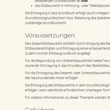
belastenden Grundstücken ist
oder
das Erbbaurecht in Wohnung - oder Teilerbbaurech
Die Eintragung in das Grundbuch erfolgt durch Anlege
g
Grundstücksgrundbüchern bzw. Belastung des bestehen
zuständige Grundbuchamt.
Voraussetzungen
"
Das Gesamterbbaurecht entsteht durch Einigung des Be
Erbbauberechtigten und Eintragung eines entsprechende
Zudem wird ein Erbbaugrundbuch angelegt.
L
Für die Begründung von Untererbbaurechten bedarf es 
sowie der Eintragung in das Grundbuch des Obererbbau
Für die Eintragung des Gesamt- oder Untererbbaurechts
den beurkundenden Notar erfolgen.
a
Die Eintragung des Erbbaurechts in dem Grundstücks
erfolgen, wenn sämtliche erforderlichen Unterlagen for
Für weitere Informationen zu dieser Thematik wenden Sie 
n
Gebühren