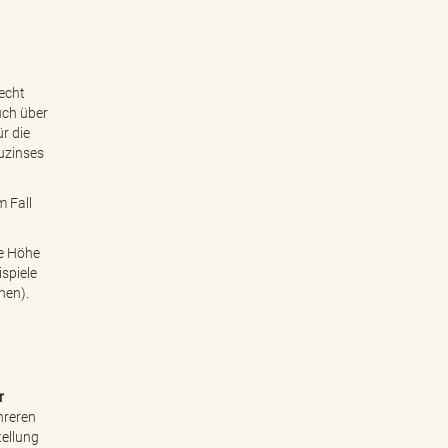
echt
uch über
r die
uzinses
m Fall
ie Höhe
ispiele
nen).
er
hreren
ellung