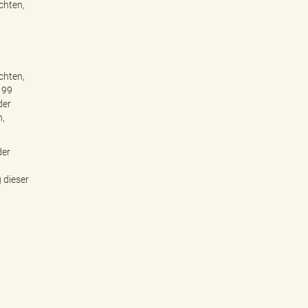
chten,
chten,
 99
der
n,
der
 dieser