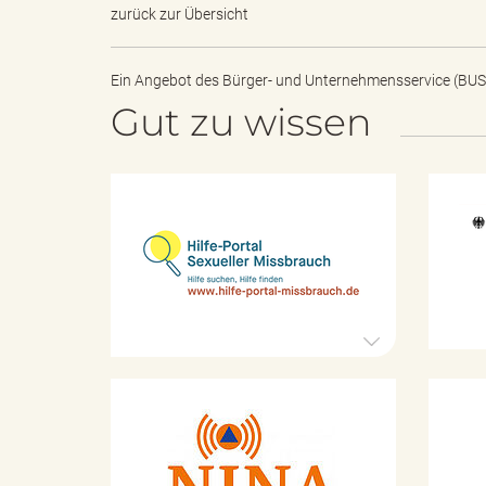
k
zurück zur Übersicht
Ein Angebot des
Bürger- und Unternehmensservice (BUS
u
Gut zu wissen
n
H
i
l
f
e
g
-
P
o
r
f
t
K
a
a
l
t
S
a