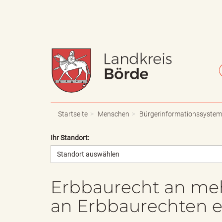
W
S
a
c
Startseite
Menschen
Bürgerinformationssystem
Ihr Standort:
Standort auswählen
p
h
Erbbaurecht an me
an Erbbaurechten e
p
r