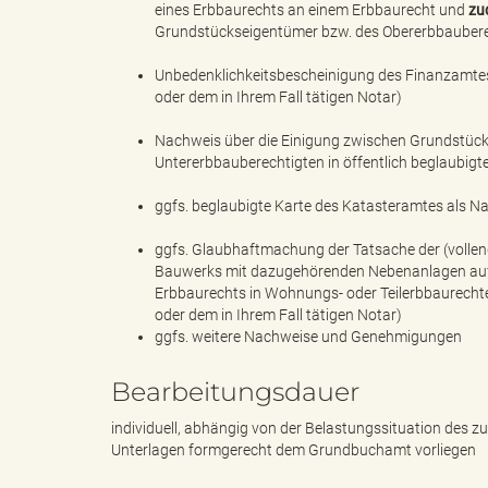
eines Erbbaurechts an einem Erbbaurecht und
zu
Grundstückseigentümer bzw. des Obererbbauberech
Unbedenklichkeitsbescheinigung des Finanzamtes (
s
oder dem in Ihrem Fall tätigen Notar)
Nachweis über die Einigung zwischen Grundstüc
Untererbbauberechtigten in öffentlich beglaubigt
B
ggfs. beglaubigte Karte des Katasteramtes als N
ggfs. Glaubhaftmachung der Tatsache der (vollend
Bauwerks mit dazugehörenden Nebenanlagen auf d
ö
Erbbaurechts in Wohnungs- oder Teilerbbaurechte (
oder dem in Ihrem Fall tätigen Notar)
ggfs. weitere Nachweise und Genehmigungen
r
Bearbeitungsdauer
individuell, abhängig von der Belastungssituation des 
Unterlagen formgerecht dem Grundbuchamt vorliegen
d