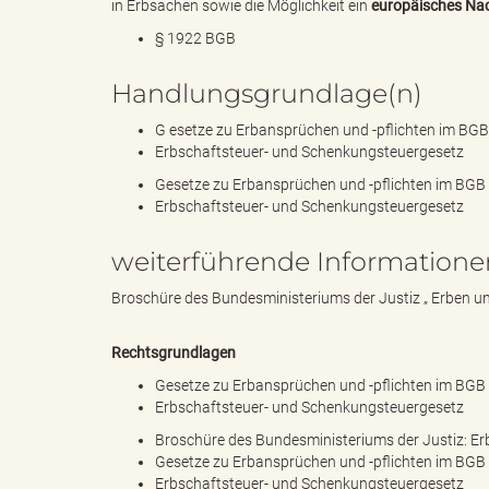
in Erbsachen sowie die Möglichkeit ein
europäisches Na
§ 1922 BGB
d
Handlungsgrundlage(n)
G
esetze zu Erbansprüchen und -pflichten im BGB
Erbschaftsteuer- und Schenkungsteuergesetz
k
Gesetze zu Erbansprüchen und -pflichten im BGB
Erbschaftsteuer- und Schenkungsteuergesetz
weiterführende Informatione
r
Broschüre des Bundesministeriums der Justiz „
Erben u
Rechtsgrundlagen
e
Gesetze zu Erbansprüchen und -pflichten im BGB
Erbschaftsteuer- und Schenkungsteuergesetz
Broschüre des Bundesministeriums der Justiz: E
Gesetze zu Erbansprüchen und -pflichten im BGB
i
Erbschaftsteuer- und Schenkungsteuergesetz