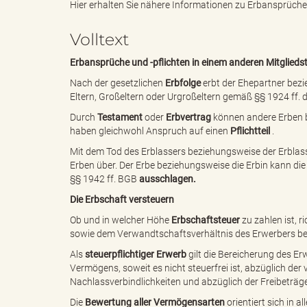
Hier erhalten Sie nähere Informationen zu Erbansprüchen
Volltext
e
i
Erbansprüche und -pflichten in einem anderen Mitglieds
Nach der gesetzlichen
Erbfolge
erbt der Ehepartner bez
Eltern, Großeltern oder Urgroßeltern gemäß §§ 1924 ff.
n
f
Durch
Testament
oder
Erbvertrag
können andere Erben b
haben gleichwohl Anspruch auf einen
Pflichtteil
.
Mit dem Tod des Erblassers beziehungsweise der Erbl
d
t
Erben über. Der Erbe beziehungsweise die Erbin kann di
§§ 1942 ff. BGB
ausschlagen.
Die Erbschaft versteuern
Ob und in welcher Höhe
Erbschaftsteuer
zu zahlen ist, r
e
z
sowie dem Verwandtschaftsverhältnis des Erwerbers bez
Als
steuerpflichtiger Erwerb
gilt die Bereicherung des E
Vermögens, soweit es nicht steuerfrei ist, abzüglich de
Nachlassverbindlichkeiten und abzüglich der Freibeträge
s
u
Die
Bewertung aller Vermögensarten
orientiert sich in 