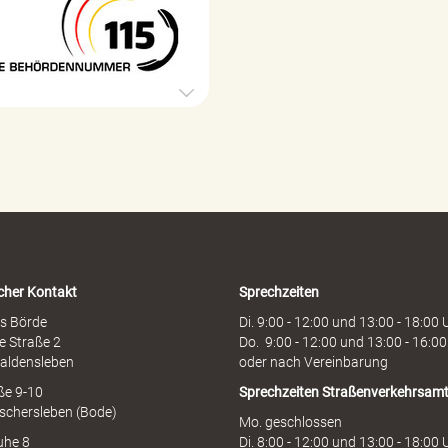
o
5
r
B
g
e
e
h
ö
r
d
e
n
h
o
t
l
i
cher Kontakt
Sprechzeiten
n
e
s Börde
Di. 9:00 - 12:00 und 13:00 - 18:00 
e Straße 2
Do. 9:00 - 12:00 und 13:00 - 16:00
aldensleben
oder nach Vereinbarung
aße 9-10
Sprechzeiten
Straßenverkehrsam
schersleben (Bode)
Mo. geschlossen
uhe 8
Di. 8:00 - 12:00 und 13:00 - 18:00 