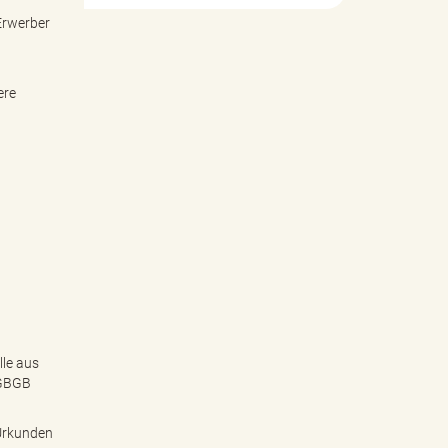
Erwerber
ere
lle aus
EGBGB
Urkunden