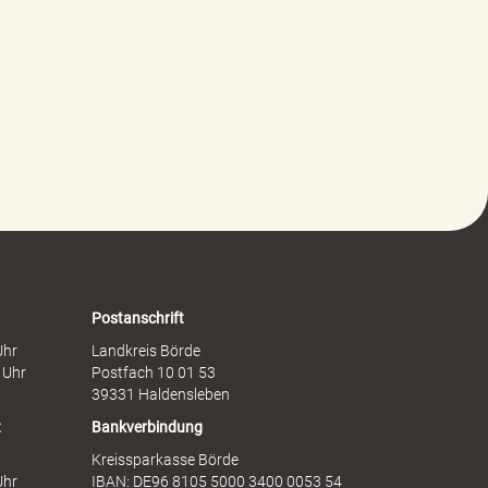
n
e
G
r
e
e
w
i
a
t
l
s
t
c
g
h
e
a
g
f
e
t
n
s
F
d
r
i
a
e
Postanschrift
u
n
Uhr
Landkreis Börde
e
s
 Uhr
Postfach 10 01 53
n
t
39331 Haldensleben
t
Bankverbindung
Kreissparkasse Börde
Uhr
IBAN: DE96 8105 5000 3400 0053 54