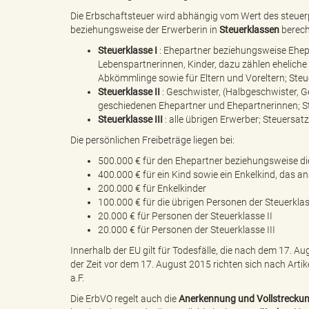
Die Erbschaftsteuer wird abhängig vom Wert des steuer
beziehungsweise der Erwerberin in
Steuerklassen
berech
g
Steuerklasse I
: Ehepartner beziehungsweise Ehe
Lebenspartnerinnen, Kinder, dazu zählen eheliche u
Abkömmlinge sowie für Eltern und Voreltern; Steu
Steuerklasse II
: Geschwister, (Halbgeschwister, G
"
geschiedenen Ehepartner und Ehepartnerinnen; St
Steuerklasse III
: alle übrigen Erwerber; Steuersat
Die persönlichen Freibeträge liegen bei:
500.000 € für den Ehepartner beziehungsweise di
L
400.000 € für ein Kind sowie ein Enkelkind, das an
200.000 € für Enkelkinder
100.000 € für die übrigen Personen der Steuerklas
20.000 € für Personen der Steuerklasse II
20.000 € für Personen der Steuerklasse III
a
Innerhalb der EU gilt für Todesfälle, die nach dem 17. A
der Zeit vor dem 17. August 2015 richten sich nach Ar
a.F.
n
Die ErbVO regelt auch die
Anerkennung und Vollstrecku