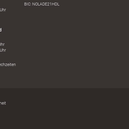
BIC: NOLADE21HDL
 Uhr
d
Uhr
 Uhr
echzeiten
heit