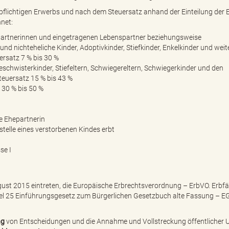
pflichtigen Erwerbs und nach dem Steuersatz anhand der Einteilung der 
net:
partnerinnen und eingetragenen Lebenspartner beziehungsweise
nd nichteheliche Kinder, Adoptivkinder, Stiefkinder, Enkelkinder und weit
ersatz 7 % bis 30 %
eschwisterkinder, Stiefeltern, Schwiegereltern, Schwiegerkinder und den
euersatz 15 % bis 43 %
z 30 % bis 50 %
e Ehepartnerin
stelle eines verstorbenen Kindes erbt
se I
ugust 2015 eintreten, die Europäische Erbrechtsverordnung – ErbVO. Erbfä
tikel 25 Einführungsgesetz zum Bürgerlichen Gesetzbuch alte Fassung – 
ng
von Entscheidungen und die Annahme und Vollstreckung öffentlicher 