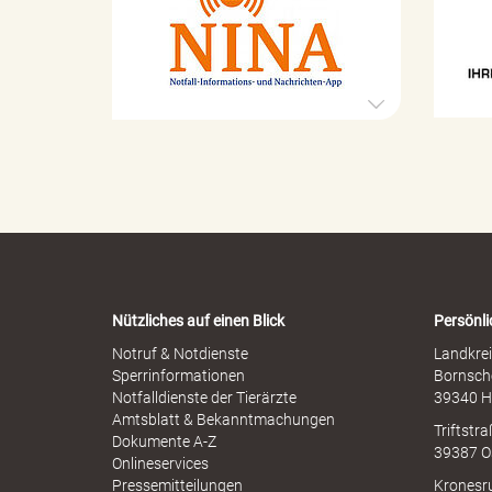
l
t
S
a
e
s
x
t
e
u
r
e
o
l
p
l
h
e
"
e
r
n
M
-
i
W
s
a
.
s
r
b
Nützliches auf einen Blick
Persönli
n
r
-
Notruf & Notdienste
Landkrei
a
A
Sperrinformationen
Bornsch
u
V
p
Notfalldienste der Tierärzte
39340 H
c
p
Amtsblatt & Bekanntmachungen
h
Triftstr
N
Dokumente A-Z
39387 O
I
Onlineservices
N
Pressemitteilungen
Kronesr