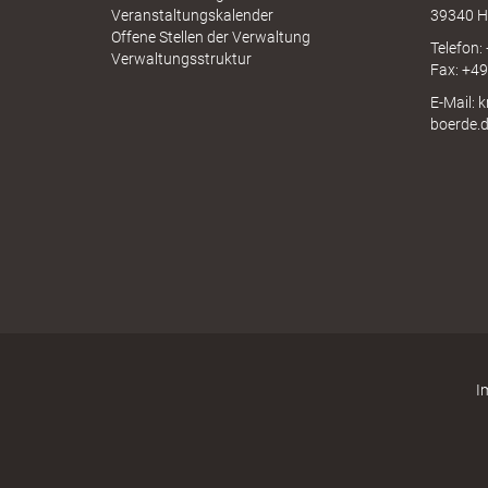
e
A
Veranstaltungskalender
39340 H
Offene Stellen der Verwaltung
Telefon:
Verwaltungsstruktur
Fax: +4
r
E-Mail: 
boerde.
l
i
I
n