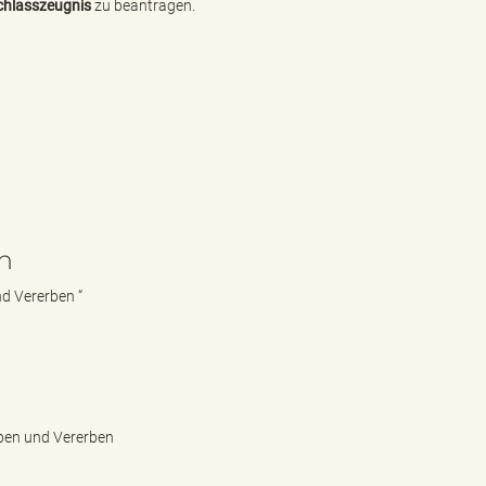
chlasszeugnis
zu beantragen.
n
nd Vererben
“
rben und Vererben