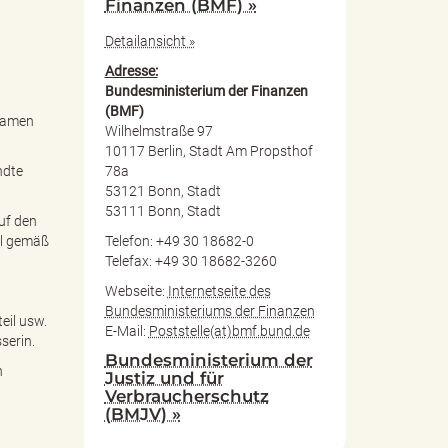
Finanzen (BMF) »
Detailansicht »
Adresse:
Bundesministerium der Finanzen
(BMF)
nsamen
Wilhelmstraße 97
10117 Berlin, Stadt Am Propsthof
78a
ndte
53121 Bonn, Stadt
53111 Bonn, Stadt
uf den
Telefon: +49 30 18682-0
ll gemäß
Telefax: +49 30 18682-3260
Webseite:
Internetseite des
Bundesministeriums der Finanzen
eil usw.
E-Mail:
Poststelle(at)bmf.bund.de
serin.
Bundesministerium der
n
Justiz und für
Verbraucherschutz
(BMJV) »