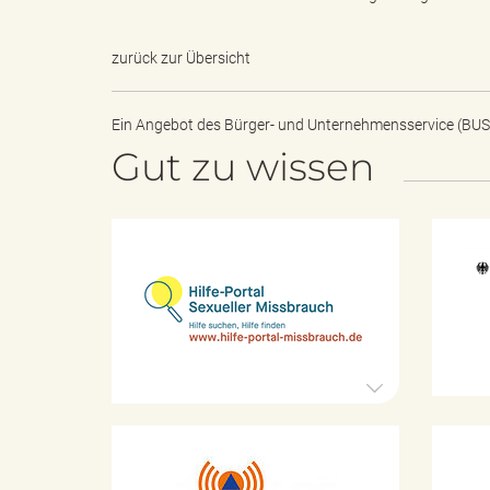
zurück zur Übersicht
s
Ein Angebot des
Bürger- und Unternehmensservice (BUS
Gut zu wissen
B
H
i
ö
l
f
e
-
r
P
o
r
t
K
a
d
a