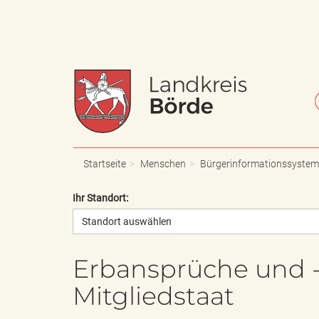
W
S
a
c
Startseite
Menschen
Bürgerinformationssystem
Ihr Standort:
Standort auswählen
p
h
Erbansprüche und -
Mitgliedstaat
p
r