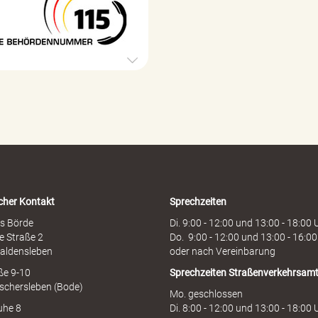
o
5
r
B
g
e
e
h
ö
r
d
e
n
h
o
t
l
i
cher Kontakt
Sprechzeiten
n
e
s Börde
Di. 9:00 - 12:00 und 13:00 - 18:00 
e Straße 2
Do. 9:00 - 12:00 und 13:00 - 16:00
aldensleben
oder nach Vereinbarung
aße 9-10
Sprechzeiten
Straßenverkehrsam
schersleben (Bode)
Mo. geschlossen
uhe 8
Di. 8:00 - 12:00 und 13:00 - 18:00 