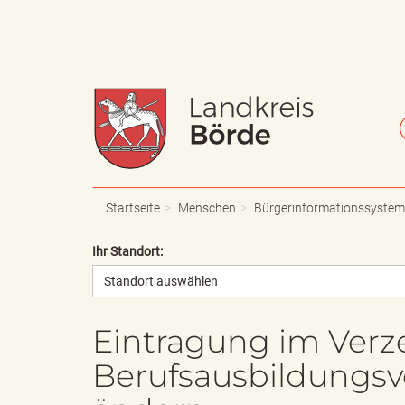
W
S
a
c
Startseite
Menschen
Bürgerinformationssystem
Ihr Standort:
Standort auswählen
p
h
Eintragung im Verze
Berufsausbildungsv
p
r