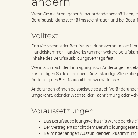
ändern
Wenn Sie als Arbeitgeber Auszubildende beschäftigen, m
e
i
Berufsausbildungsverhältnisse eintragen und bei Bedar
Volltext
n
f
Das Verzeichnis der Berufsausbildungsverhältnisse führe
Handelskammer, Handwerkskammer, weitere Berufskammer
Inhalte des Berufsausbildungsvertrags fest.
Wenn sich nach der Eintragung noch Änderungen ergeben,
d
t
zuständigen Stelle einreichen. Die zuständige Stelle üb
Änderung des Berufsausbildungsverhältnisses.
Änderungen können beispielsweise auch Veränderungen de
umgekehrt, oder der Wechsel der Fachrichtung oder Ad
e
z
Voraussetzungen
Das Berufsausbildungsverhältnis wurde bereits e
Der Vertrag entspricht dem Berufsbildungsgeset
s
u
Bei minderjährigen Auszubildenden: Zustimmung de