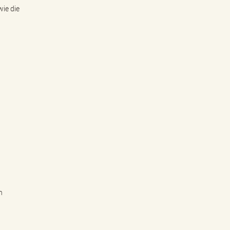
ie die
n