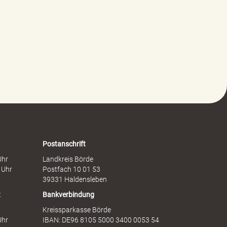
n
e
G
r
e
e
w
i
a
t
l
s
t
c
g
h
e
a
g
f
e
t
n
s
F
d
r
i
a
e
Postanschrift
u
n
Uhr
Landkreis Börde
e
s
 Uhr
Postfach 10 01 53
n
t
39331 Haldensleben
t
Bankverbindung
Kreissparkasse Börde
Uhr
IBAN: DE96 8105 5000 3400 0053 54