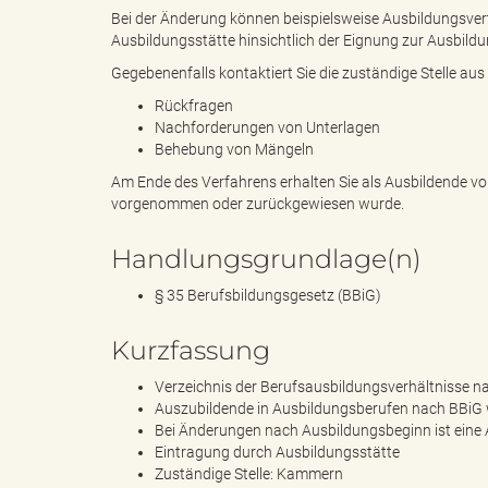
Bei der Änderung können beispielsweise Ausbildungsvert
Ausbildungsstätte hinsichtlich der Eignung zur Ausbild
Gegebenenfalls kontaktiert Sie die zuständige Stelle au
s
Rückfragen
Nachforderungen von Unterlagen
Behebung von Mängeln
B
Am Ende des Verfahrens erhalten Sie als Ausbildende vo
vorgenommen oder zurückgewiesen wurde.
Handlungsgrundlage(n)
ö
§ 35 Berufsbildungsgesetz (BBiG)
Kurzfassung
r
Verzeichnis der Berufsausbildungsverhältnisse 
Auszubildende in Ausbildungsberufen nach BBiG w
Bei Änderungen nach Ausbildungsbeginn ist eine
Eintragung durch Ausbildungsstätte
Zuständige Stelle: Kammern
d