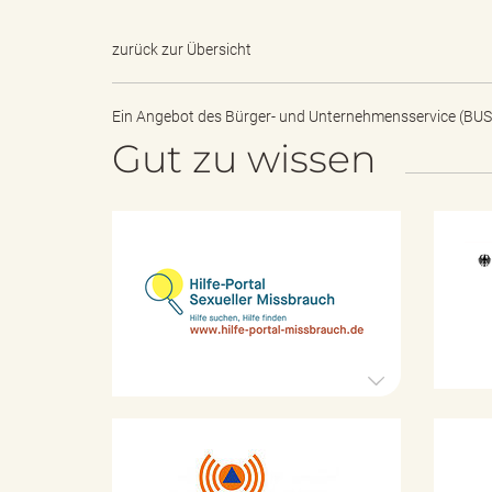
zurück zur Übersicht
e
Ein Angebot des
Bürger- und Unternehmensservice (BUS
Gut zu wissen
"
H
i
.
l
f
e
-
P
V
o
r
t
K
a
a