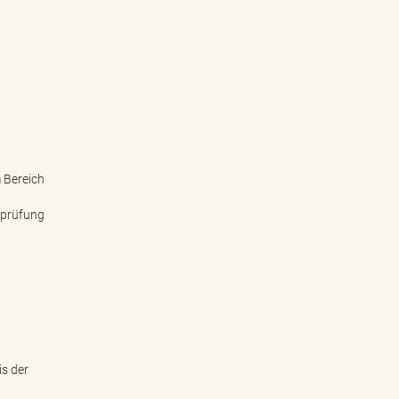
 Bereich
sprüfung
is der