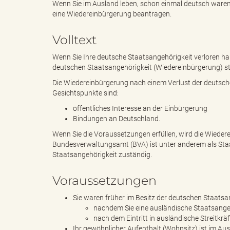
Wenn Sie im Ausland leben, schon einmal deutsch ware
eine Wiedereinbürgerung beantragen.
e
i
Volltext
Wenn Sie Ihre deutsche Staatsangehörigkeit verloren ha
deutschen Staatsangehörigkeit (Wiedereinbürgerung) ste
n
f
Die Wiedereinbürgerung nach einem Verlust der deutsch
Gesichtspunkte sind:
öffentliches Interesse an der Einbürgerung
Bindungen an Deutschland.
d
t
Wenn Sie die Voraussetzungen erfüllen, wird die Wied
Bundesverwaltungsamt (BVA) ist unter anderem als Sta
Staatsangehörigkeit zuständig.
e
z
Voraussetzungen
Sie waren früher im Besitz der deutschen Staatsan
nachdem Sie eine ausländische Staatsang
s
u
nach dem Eintritt in ausländische Streitkräf
Ihr gewöhnlicher Aufenthalt (Wohnsitz) ist im Ausl