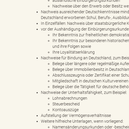
ausländische Einbürgerungsurkunden
Nachweise über den Erwerb oder Besitz wei
Nachweis ausreichender Deutschkenntnisse mindes
Deutschland erworbenen Schul, Berufs-, Ausbildu
In Einzelfällen: Nachweis über staatsbürgerliche 
e
vor der Aushändigung der Einbürgerungsurkunde 
Ihr Bekenntnis zur freiheitlichen demokra
Ihr Bekenntnis zur besonderen historische
und ihre Folgen sowie
"
Ihre Loyalitätserklärung
Nachweise für Bindung an Deutschland, zum Beisp
Belege über längere oder regelmäßige Aufe
Belege über Immobilienbesitz in Deutschla
Abschlusszeugnis oder Zertifikat einer Sch
.
Mitgliedschaft in deutschen Kulturvereinen
Belege über die Tätigkeit für deutsche Be
Nachweise der Unterhaltsfähigkeit, zum Beispiel:
Lohnabrechnungen
V
Steuerbescheid
Kontoauszüge
Aufstellung der Vermögensverhältnisse
Weitere hilfreiche Unterlagen, wenn vorliegend:
Namensänderungsurkunden oder -beschei