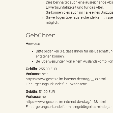
Dies beinhaltet auch eine ausreichende Abs
Erwerbsunfähigkeit und für das Alter.
Sie können dies auch im Falle eines Umzug
d
Sie verfügen über ausreichende Kenntniss
möglich.
Gebühren
k
Hinweise:
Bitte bedenken Sie, dass Ihnen für die Beschaff
entstehen können.
Bei Überweisungen von einem Auslandskonto kön
r
Gebühr:
255,00 EUR
Vorkasse:
nein
https://www.gesetze-im-internet.de/stag/__38.html
Einbürgerungsurkunde für Erwachsene
e
Gebühr:
51,00 EUR
Vorkasse:
nein
https://www.gesetze-im-internet.de/stag/__38.html
Einbürgerungsurkunde für miteingebürgertes minderjähri
i