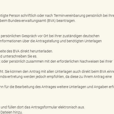
igte Person schriftlich oder nach Terminvereinbarung persönlich bei Ihr
e beim Bundesverwaltungsamt (BVA) beantragen.
m persönlichen Gespräch vor Ort bei Ihrer zuständigen deutschen
Informationen über die Antragstellung und benötigten Unterlagen
eite des BVA direkt herunterladen.
d unterschreiben Sie es.
t oder persönlich zusammen mit den erforderlichen Nachweisen bei Ihrer
cht. Sie können den Antrag mit allen Unterlagen auch direkt beim BVA einr
andsvertretung werden jedoch empfohlen, da diese zu Ihrem Antrag eine
enn für die Bearbeitung des Antrages weitere Unterlagen und Angaben erf
 und füllen dort das Antragsformular elektronisch aus.
 Dateien hinzu.