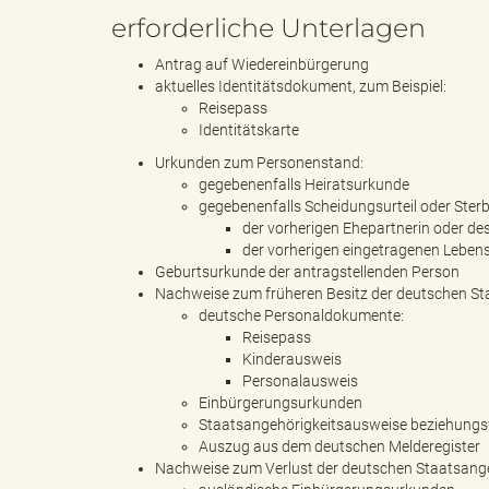
erforderliche Unterlagen
Antrag auf Wiedereinbürgerung
s
aktuelles Identitätsdokument, zum Beispiel:
Reisepass
Identitätskarte
Urkunden zum Personenstand:
B
gegebenenfalls Heiratsurkunde
gegebenenfalls Scheidungsurteil oder Sterb
der vorherigen Ehepartnerin oder de
der vorherigen eingetragenen Leben
Geburtsurkunde der antragstellenden Person
ö
Nachweise zum früheren Besitz der deutschen Sta
deutsche Personaldokumente:
Reisepass
Kinderausweis
r
Personalausweis
Einbürgerungsurkunden
Staatsangehörigkeitsausweise beziehungs
Auszug aus dem deutschen Melderegister
Nachweise zum Verlust der deutschen Staatsange
d