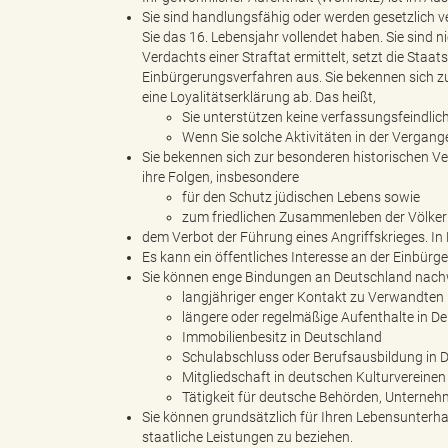
Sie sind handlungsfähig oder werden gesetzlich v
Sie das 16. Lebensjahr vollendet haben. Sie sind n
Verdachts einer Straftat ermittelt, setzt die St
g
Einbürgerungsverfahren aus. Sie bekennen sich 
eine Loyalitätserklärung ab. Das heißt,
Sie unterstützen keine verfassungsfeindlich
Wenn Sie solche Aktivitäten in der Vergan
"
Sie bekennen sich zur besonderen historischen Ve
ihre Folgen, insbesondere
für den Schutz jüdischen Lebens sowie
zum friedlichen Zusammenleben der Völker
dem Verbot der Führung eines Angriffskrieges. In
L
Es kann ein öffentliches Interesse an der Einbürge
Sie können enge Bindungen an Deutschland nachw
langjähriger enger Kontakt zu Verwandten
längere oder regelmäßige Aufenthalte in D
a
Immobilienbesitz in Deutschland
Schulabschluss oder Berufsausbildung in 
Mitgliedschaft in deutschen Kulturvereinen
Tätigkeit für deutsche Behörden, Unterne
Sie können grundsätzlich für Ihren Lebensunterha
n
staatliche Leistungen zu beziehen.