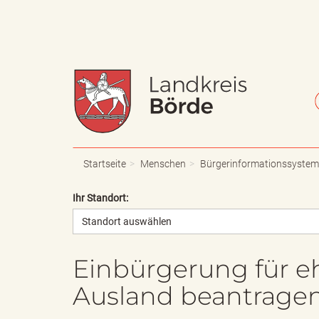
W
S
a
c
Startseite
Menschen
Bürgerinformationssystem
Ihr Standort:
Standort auswählen
p
h
Einbürgerung für 
Ausland beantrage
p
r