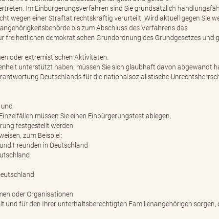
ertreten. Im Einbürgerungsverfahren sind Sie grundsätzlich handlungsfä
icht wegen einer Straftat rechtskräftig verurteilt. Wird aktuell gegen Sie 
aatsangehörigkeitsbehörde bis zum Abschluss des Verfahrens das
zur freiheitlichen demokratischen Grundordnung des Grundgesetzes und 
en oder extremistischen Aktivitäten.
genheit unterstützt haben, müssen Sie sich glaubhaft davon abgewandt h
rantwortung Deutschlands für die nationalsozialistische Unrechtsherrsc
 und
 Einzelfällen müssen Sie einen Einbürgerungstest ablegen.
rung festgestellt werden.
eisen, zum Beispiel:
 und Freunden in Deutschland
eutschland
Deutschland
hmen oder Organisationen
lt und für den Ihrer unterhaltsberechtigten Familienangehörigen sorgen,