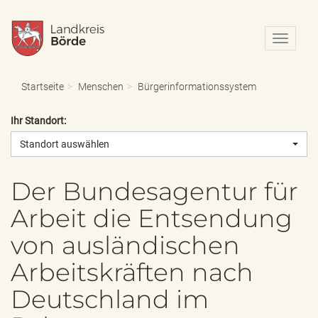
N
a
v
i
Startseite
Menschen
Bürgerinformationssystem
g
a
Ihr Standort:
t
i
Standort auswählen
o
n
e
Der Bundesagentur für
i
Arbeit die Entsendung
n
-
von ausländischen
/
a
Arbeitskräften nach
u
s
Deutschland im
b
l