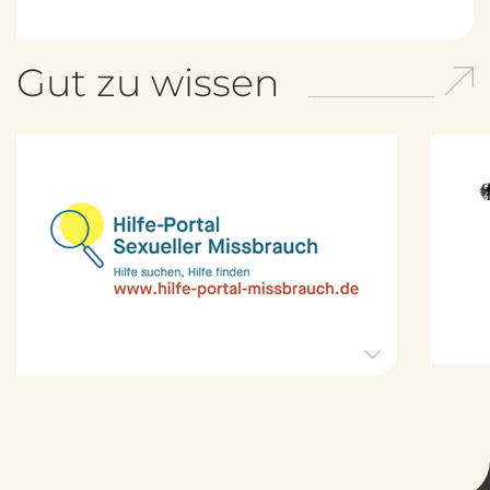
Gut zu wissen
H
i
l
f
e
-
P