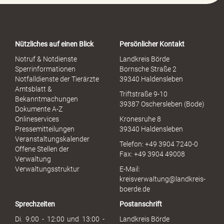
o
r
t
a
Nützliches auf einen Blick
Persönlicher Kontakt
l
S
Notruf & Notdienste
Landkreis Börde
e
Sperrinformationen
Bornsche Straße 2
x
Notfalldienste der Tierärzte
39340 Haldensleben
u
Amtsblatt &
Triftstraße 9-10
e
Bekanntmachungen
39387 Oschersleben (Bode)
l
Dokumente A-Z
l
Onlineservices
Kronesruhe 8
e
Pressemitteilungen
39340 Haldensleben
r
Veranstaltungskalender
Telefon: +49 3904 7240-0
M
Offene Stellen der
Fax: +49 3904 49008
i
Verwaltung
s
Verwaltungsstruktur
E-Mail:
s
kreisverwaltung@landkreis-
b
boerde.de
r
Sprechzeiten
Postanschrift
a
u
Di. 9:00 - 12:00 und 13:00 -
Landkreis Börde