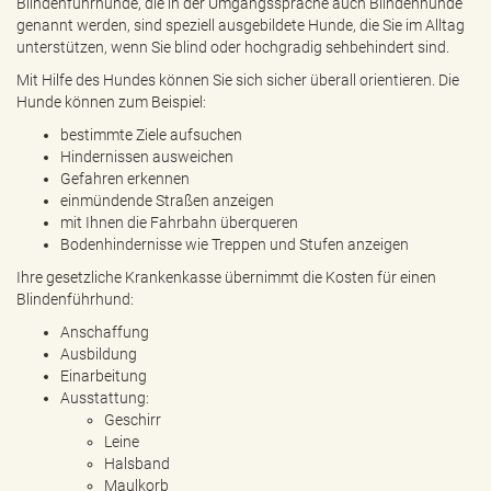
Blindenführhunde, die in der Umgangssprache auch Blindenhunde
e
genannt werden, sind speziell ausgebildete Hunde, die Sie im Alltag
n
unterstützen, wenn Sie blind oder hochgradig sehbehindert sind.
d
e
Mit Hilfe des Hundes können Sie sich sicher überall orientieren. Die
n
Hunde können zum Beispiel:
bestimmte Ziele aufsuchen
Hindernissen ausweichen
Gefahren erkennen
einmündende Straßen anzeigen
mit Ihnen die Fahrbahn überqueren
Bodenhindernisse wie Treppen und Stufen anzeigen
Ihre gesetzliche Krankenkasse übernimmt die Kosten für einen
Blindenführhund:
Anschaffung
Ausbildung
Einarbeitung
Ausstattung:
Geschirr
Leine
Halsband
Maulkorb