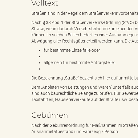
Volltext
Straßen sind in der Regel dem Straßenverkehr vorbehalt
e
i
Nach § 33 Abs. 1 der Straßenverkehrs-Ordnung (StVO) be
Straße, wenn dadurch Verkehrsteilnehmer in einer den 
können. In solchen Fällen bedarf es einer Ausnahmegene
Abwägung aller Rechtsgüter erteilt werden kann. Die
n
f
für bestimmte Einzelfälle oder
allgemein für bestimmte Antragsteller.
d
t
Die Bezeichnung „Straße“ bezieht sich hier auf unmitte
Dem „Anbieten von Leistungen und Waren“ unterfällt au
sind auch baurechtliche Belange zu prüfen. Für Gewerbea
Taxifahrten, Hausiererverkäufe auf der Straße usw. bes
e
z
Gebühren
Nach der Gebührenordnung für Maßnahmen im Straßenve
s
u
Ausnahmetatbestand und Fahrzeug / Person.