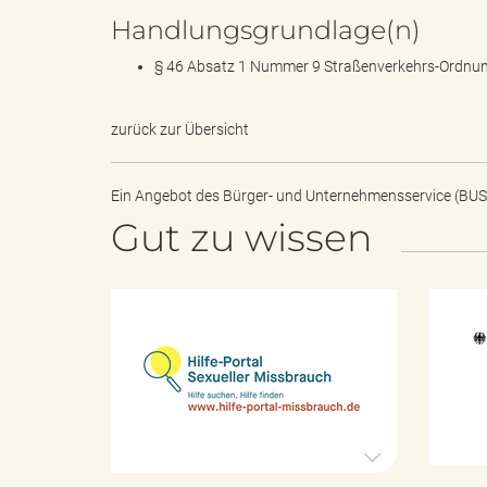
Handlungsgrundlage(n)
§ 46 Absatz 1 Nummer 9 Straßenverkehrs-Ordnun
d
zurück zur Übersicht
k
Ein Angebot des
Bürger- und Unternehmensservice (BUS
Gut zu wissen
r
H
i
e
l
f
e
-
P
i
o