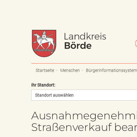
W
S
a
c
Startseite
Menschen
Bürgerinformationssystem
Ihr Standort:
Standort auswählen
p
h
Ausnahmegenehmig
Straßenverkauf bea
p
r