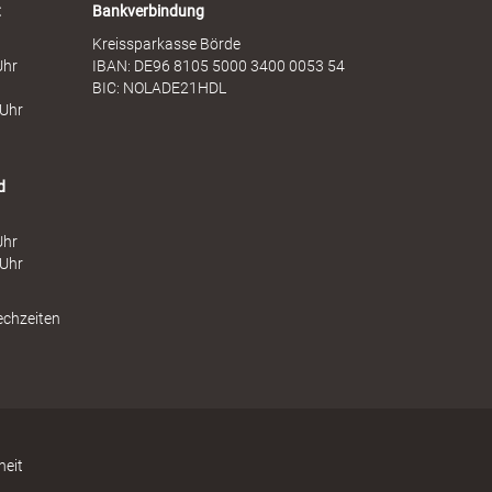
t
Bankverbindung
Kreissparkasse Börde
Uhr
IBAN: DE96 8105 5000 3400 0053 54
BIC: NOLADE21HDL
 Uhr
d
Uhr
 Uhr
echzeiten
heit