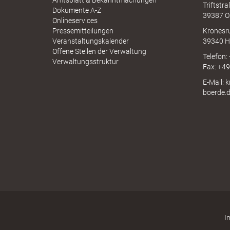
Amtsblatt & Bekanntmachungen
h
Triftstr
N
Dokumente A-Z
39387 O
I
Onlineservices
N
Pressemitteilungen
Kronesr
A
Veranstaltungskalender
39340 H
e
Offene Stellen der Verwaltung
Telefon:
Verwaltungsstruktur
Fax: +4
E-Mail: 
"
boerde.
.
V
I