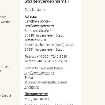
Straßenverkehrsamt »
Detailansicht »
Adresse:
f der
Landkreis Börde -
t werden
Straßenverkehrsamt
Bornsche Straße 2
39340 Haldensleben, Stadt
Triftstraße 9-10
39387 Oschersleben (Bode), Stadt
39331 Haldensleben, Stadt
Telefon: +49 3904 7240-3650
Telefax: +49 3904 7240-3670
ritten,
Webseite:
Landkreis Börde -
 B.
Straßenverkehrsamt
E-Mail:
strassenverkehr(at)landkreis-
boerde.de
Öffnungszeiten:
 Euro je
Mo. geschlossen