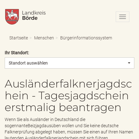
N
a
v
i
Startseite
Menschen
Bürgerinformationssystem
g
a
Ihr Standort:
t
i
Standort auswählen
o
n
e
Ausländerfalknerjagdsc
i
hein - Tagesjagdschein
n
-
erstmalig beantragen
/
a
u
Wenn Sie als Ausländer in Deutschland die
s
sogennanteBeizjagdausüben wollen und Sie keine deutsche
b
Falknerprüfung abgelegt haben, müssen Sie einen auf Ihren Namen
l
lautenden Ausländerfalknerjagdschein mit sich führen.