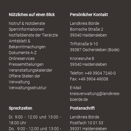
t
a
Nützliches auf einen Blick
Persönlicher Kontakt
l
S
Notruf & Notdienste
Landkreis Börde
e
Sperrinformationen
Bornsche Straße 2
x
Notfalldienste der Tierärzte
39340 Haldensleben
u
Amtsblatt &
Triftstraße 9-10
e
Bekanntmachungen
39387 Oschersleben (Bode)
l
Dokumente A-Z
l
Onlineservices
Kronesruhe 8
e
Pressemitteilungen
39340 Haldensleben
r
Veranstaltungskalender
Telefon: +49 3904 7240-0
M
Offene Stellen der
Fax: +49 3904 49008
i
Verwaltung
s
Verwaltungsstruktur
E-Mail:
s
kreisverwaltung@landkreis-
b
boerde.de
r
Sprechzeiten
Postanschrift
a
u
Di. 9:00 - 12:00 und 13:00 -
Landkreis Börde
c
18:00 Uhr
Postfach 10 01 53
h
Do. 9:00 - 12:00 und 13:00 -
39331 Haldensleben