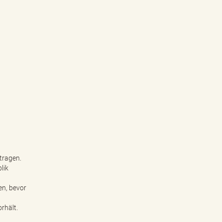
tragen.
lik
en, bevor
rhält.