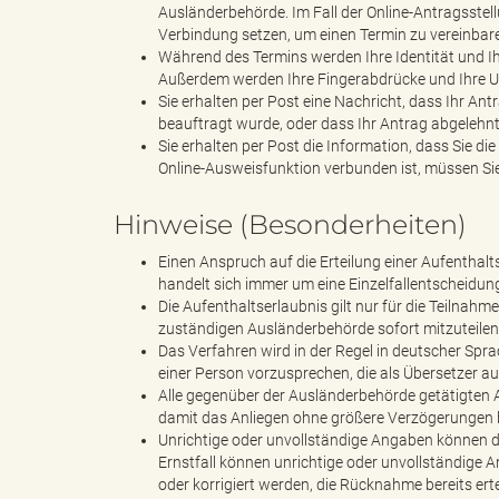
Ausländerbehörde. Im Fall der Online-Antragsstel
Verbindung setzen, um einen Termin zu vereinbar
Während des Termins werden Ihre Identität und Ihr
Außerdem werden Ihre Fingerabdrücke und Ihre Un
e
Sie erhalten per Post eine Nachricht, dass Ihr Ant
beauftragt wurde, oder dass Ihr Antrag abgelehn
Sie erhalten per Post die Information, dass Sie d
Online-Ausweisfunktion verbunden ist, müssen Sie
"
Hinweise (Besonderheiten)
Einen Anspruch auf die Erteilung einer Aufenthalt
handelt sich immer um eine Einzelfallentscheidun
.
Die Aufenthaltserlaubnis gilt nur für die Teilnahm
zuständigen Ausländerbehörde sofort mitzuteilen
Das Verfahren wird in der Regel in deutscher Spr
einer Person vorzusprechen, die als Übersetzer au
Alle gegenüber der Ausländerbehörde getätigten 
V
damit das Anliegen ohne größere Verzögerungen 
Unrichtige oder unvollständige Angaben können d
Ernstfall können unrichtige oder unvollständige A
oder korrigiert werden, die Rücknahme bereits ertei