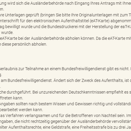
lung wird sich die Ausländerbehörde nach Eingang Ihres Antrags mit Ihne
en.
e Unterlagen geprüft (bringen Sie bitte Ihre Originalunterlagen mit zum T
terschrift für den elektronischen Aufenthaltstitel (eAT-Karte) abgenomm
rag bewilligt wurde und die Bundesdruckerei mit der Herstellung der eaT-K
t wurde.
ie eAT-Karte bei der Ausländerbehörde abholen können. Da die eAT-Karte mit
 diese persönlich abholen.
serlaubnis zur Teilnahme an einem Bundesfreiwilligendienst gibt es nicht.
g.
e am Bundesfreiwilligendienst. Ändert sich der Zweck des Aufenthalts, ist 
.
ache durchgeführt. Bei unzureichenden Deutschkenntnissen empfiehlt es s
ftreten kann.
Angaben sollten nach bestem Wissen und Gewissen richtig und vollständi
bearbeitet werden kann.
as Verfahren verlangsamen und für die Betroffenen von Nachteil sein. Im
ngaben, die nicht rechtzeitig gegenüber der Ausländerbehörde vervollstä
lter Aufenthaltsrechte, eine Geldstrafe, eine Freiheitsstrafe bis zu drei J