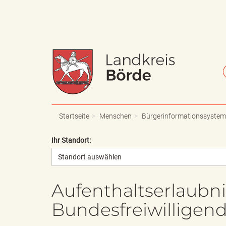
W
S
a
c
Startseite
Menschen
Bürgerinformationssystem
Ihr Standort:
Standort auswählen
p
h
Aufenthaltserlaubn
Bundesfreiwilligen
p
r