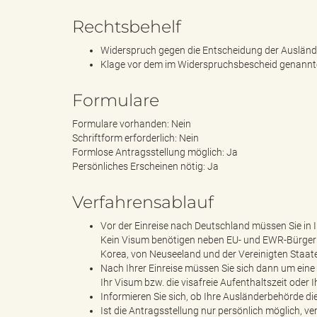
Rechtsbehelf
Widerspruch gegen die Entscheidung der Auslän
s
Klage vor dem im Widerspruchsbescheid genannte
Formulare
B
Formulare vorhanden: Nein
Schriftform erforderlich: Nein
Formlose Antragsstellung möglich: Ja
Persönliches Erscheinen nötig: Ja
ö
Verfahrensablauf
Vor der Einreise nach Deutschland müssen Sie in 
Kein Visum benötigen neben EU- und EWR-Bürgern 
r
Korea, von Neuseeland und der Vereinigten Staat
Nach Ihrer Einreise müssen Sie sich dann um eine
Ihr Visum bzw. die visafreie Aufenthaltszeit oder 
Informieren Sie sich, ob Ihre Ausländerbehörde di
Ist die Antragsstellung nur persönlich möglich, v
d