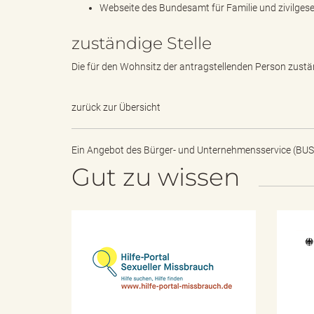
k
Webseite des Bundesamt für Familie und zivilges
zuständige Stelle
Die für den Wohnsitz der antragstellenden Person zust
u
zurück zur Übersicht
n
Ein Angebot des
Bürger- und Unternehmensservice (BUS
Gut zu wissen
g
H
i
f
l
f
e
-