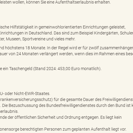
eisten wollen, können Sie eine Aufenthaltserlaubnis erhalten.
sche Hilfstätigkeit in gemeinwohlorientierten Einrichtungen geleistet,
Einrichtungen in Deutschland. Das sind zum Beispiel Kindergärten, Schule
er, Museen, Sportvereine und vieles mehr.
und höchstens 18 Monate. In der Regel wird er für zwölf zusammenhänge
 Dauer von 24 Monaten verlängert werden, wenn dies im Rahmen eines be
ie ein Taschengeld (Stand 2024: 453,00 Euro monatlich).
-EU- oder Nicht-EWR-Staates.
 Krankenversicherungsschutz) für die gesamte Dauer des Freiwilligendien
. Die Bezuschussung des Bundesfreiwilligendienstes durch den Bund ist 
erlaubnis.
de der öffentlichen Sicherheit und Ordnung entgegen. Es liegt kein
sonensorge berechtigten Personen zum geplanten Aufenthalt liegt vor.