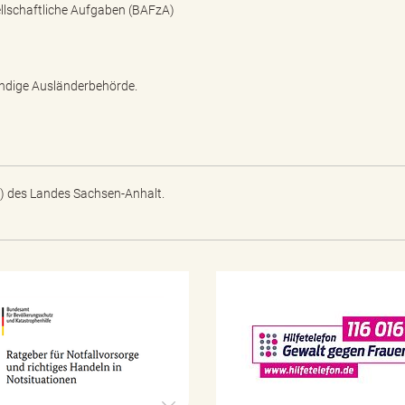
ellschaftliche Aufgaben (BAFzA)
ändige Ausländerbehörde.
) des Landes Sachsen-Anhalt.
N
o
t
f
a
l