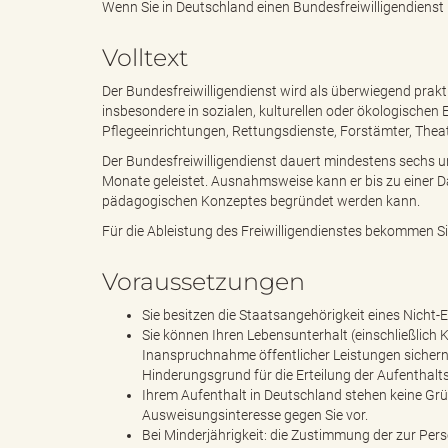
Wenn Sie in Deutschland einen Bundesfreiwilligendienst l
Volltext
e
i
Der Bundesfreiwilligendienst wird als überwiegend prakti
insbesondere in sozialen, kulturellen oder ökologischen 
Pflegeeinrichtungen, Rettungsdienste, Forstämter, Theat
n
f
Der Bundesfreiwilligendienst dauert mindestens sechs 
Monate geleistet. Ausnahmsweise kann er bis zu einer
pädagogischen Konzeptes begründet werden kann.
Für die Ableistung des Freiwilligendienstes bekommen S
d
t
Voraussetzungen
Sie besitzen die Staatsangehörigkeit eines Nicht
e
z
Sie können Ihren Lebensunterhalt (einschließlich
Inanspruchnahme öffentlicher Leistungen sichern
Hinderungsgrund für die Erteilung der Aufenthalts
Ihrem Aufenthalt in Deutschland stehen keine Grün
Ausweisungsinteresse gegen Sie vor.
s
u
Bei Minderjährigkeit: die Zustimmung der zur Per