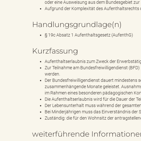
e
oder eine Ausweisung aus dem Bundesgebiet zur 
Aufgrund der Komplexität des Aufenthaltsrechts di
Handlungsgrundlage(n)
r
§ 19c Absatz 1 Aufenthaltsgesetz (AufenthG)
Kurzfassung
l
Aufenthaltserlaubnis zum Zweck der Erwerbstätigk
Zur Teilnahme am Bundesfreiwilligendienst (BFD) 
werden.
Der Bundesfreiwilligendienst dauert mindestens s
i
zusammenhängende Monate geleistet. Ausnahmswe
im Rahmen eines besonderen pädagogischen Kon
Die Aufenthaltserlaubnis wird für die Dauer der Te
Der Lebensunterhalt muss während der gesamten 
Bei Minderjährigen muss das Einverständnis der S
n
Zuständig: die für den Wohnsitz der antragstell
weiterführende Informatione