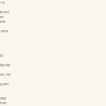
n in
ermin).
en.
arte
 einer
 Es
dies der
ich, mit
g sein,
ndigt
ahren