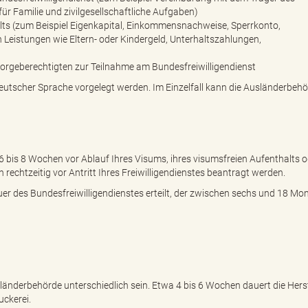
r Familie und zivilgesellschaftliche Aufgaben)
ts (zum Beispiel Eigenkapital, Einkommensnachweise, Sperrkonto,
eistungen wie Eltern- oder Kindergeld, Unterhaltszahlungen,
Sorgeberechtigten zur Teilnahme am Bundesfreiwilligendienst
tscher Sprache vorgelegt werden. Im Einzelfall kann die Ausländerbeh
 6 bis 8 Wochen vor Ablauf Ihres Visums, ihres visumsfreien Aufenthalts o
 rechtzeitig vor Antritt Ihres Freiwilligendienstes beantragt werden.
uer des Bundesfreiwilligendienstes erteilt, der zwischen sechs und 18 Mo
änderbehörde unterschiedlich sein. Etwa 4 bis 6 Wochen dauert die Hers
uckerei.