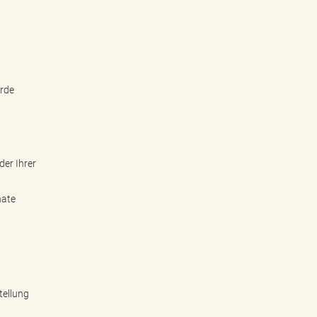
örde
der Ihrer
nate
tellung