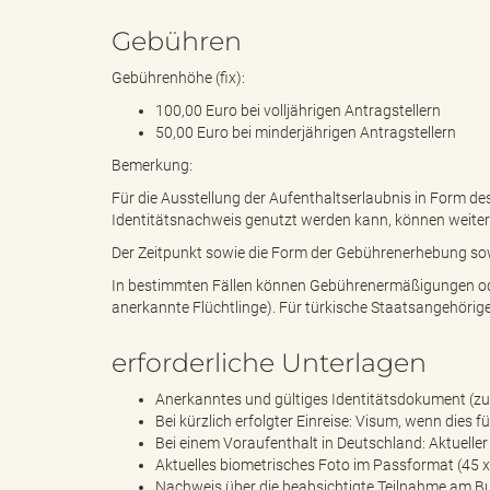
Gebühren
g
Gebührenhöhe (fix):
100,00 Euro bei volljährigen Antragstellern
50,00 Euro bei minderjährigen Antragstellern
Bemerkung:
"
Für die Ausstellung der Aufenthaltserlaubnis in Form des
Identitätsnachweis genutzt werden kann, können weiter
Der Zeitpunkt sowie die Form der Gebührenerhebung sow
L
In bestimmten Fällen können Gebührenermäßigungen oder
anerkannte Flüchtlinge). Für türkische Staatsangehörig
erforderliche Unterlagen
a
Anerkanntes und gültiges Identitätsdokument (zu
Bei kürzlich erfolgter Einreise: Visum, wenn dies fü
Bei einem Voraufenthalt in Deutschland: Aktueller 
Aktuelles biometrisches Foto im Passformat (45 
n
Nachweis über die beabsichtigte Teilnahme am Bu