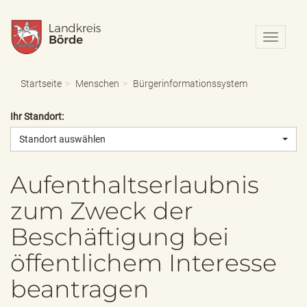
N
a
v
i
Startseite
Menschen
Bürgerinformationssystem
g
a
Ihr Standort:
t
i
Standort auswählen
o
n
e
Aufenthaltserlaubnis
i
zum Zweck der
n
-
Beschäftigung bei
/
a
öffentlichem Interesse
u
s
beantragen
b
l