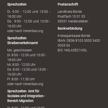
r
Sprechzeiten
Postanschrift
a
u
Di. 9:00 - 12:00 und 13:00 -
Landkreis Börde
c
18:00 Uhr
Postfach 10 01 53
h
Do. 9:00 - 12:00 und 13:00 -
39331 Haldensleben
16:00 Uhr
Bankverbindung
oder nach Vereinbarung
Kreissparkasse Börde
Sprechzeiten
IBAN: DE96 8105 5000 3400
Straßenverkehrsamt
0053 54
Mo. geschlossen
BIC: NOLADE21HDL
Di. 8:00 - 12:00 und 13:00 -
18:00 Uhr
Mi. 8:00 - 12:00 Uhr
Do. 8:00 - 12:00 und 13:00 -
16:00 Uhr
Fr. 8:00 - 11:30 Uhr
oder nach Vereinbarung
Sprechzeiten
Amt für
Soziales und Integration -
Bereich Migration