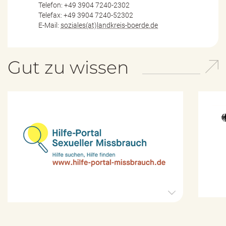
Telefon: +49 3904 7240-2302
Telefax: +49 3904 7240-52302
E-Mail:
soziales(at)landkreis-boerde.de
Gut zu wissen
H
i
l
f