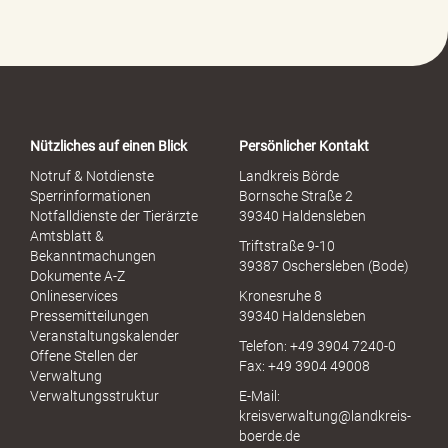
e
-
P
o
r
t
a
Nützliches auf einen Blick
Persönlicher Kontakt
l
S
Notruf & Notdienste
Landkreis Börde
e
Sperrinformationen
Bornsche Straße 2
x
Notfalldienste der Tierärzte
39340 Haldensleben
u
Amtsblatt &
Triftstraße 9-10
e
Bekanntmachungen
39387 Oschersleben (Bode)
l
Dokumente A-Z
l
Onlineservices
Kronesruhe 8
e
Pressemitteilungen
39340 Haldensleben
r
Veranstaltungskalender
Telefon: +49 3904 7240-0
M
Offene Stellen der
Fax: +49 3904 49008
i
Verwaltung
s
Verwaltungsstruktur
E-Mail:
s
kreisverwaltung@landkreis-
b
boerde.de