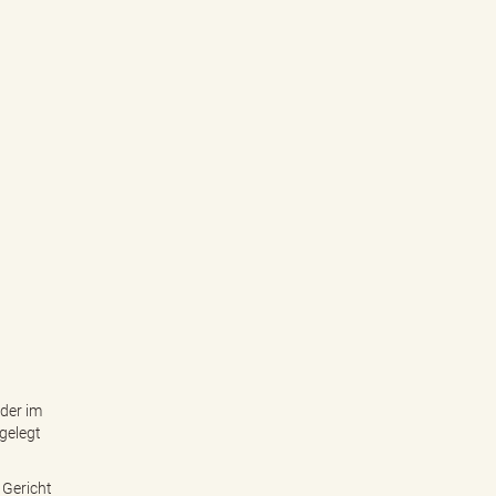
der im
gelegt
 Gericht