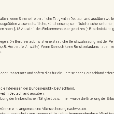
halten, wenn Sie eine freiberufliche Tätigkeit in Deutschland ausüben woll
usgeübten wissenschaftliche, künstlerische, schriftstellerische, unterrich
iten nach § 18 Absatz 1 des Einkommensteuergesetzes (z.B. selbstständig
legen. Die Berufserlaubnis ist eine staatliche Berufszulassung, mit der Pe
z.B. Heilberufe, Anwälte). Wenn Sie noch keine Berufserlaubnis haben, re
e.
oder Passersatz und sofern dies für die Einreise nach Deutschland erforde
t die Interessen der Bundesrepublik Deutschland.
igkeit in Deutschland ausüben.
bung der freiberuflichen Tätigkeit bzw. Ihnen wurde die Erteilung der Erla
e können eine angemessene Alterssicherung nachweisen.
rsicherungsschutz aus eigenen Mitteln ohne Inanspruchnahme öffentlich