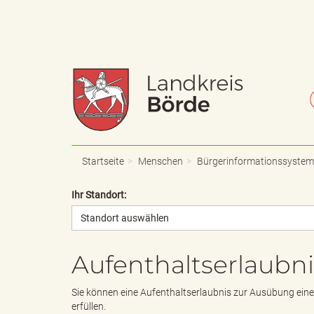
W
S
a
c
Startseite
Menschen
Bürgerinformationssystem
Ihr Standort:
Standort auswählen
p
h
Aufenthaltserlaubni
p
r
Sie können eine Aufenthaltserlaubnis zur Ausübung einer
erfüllen.