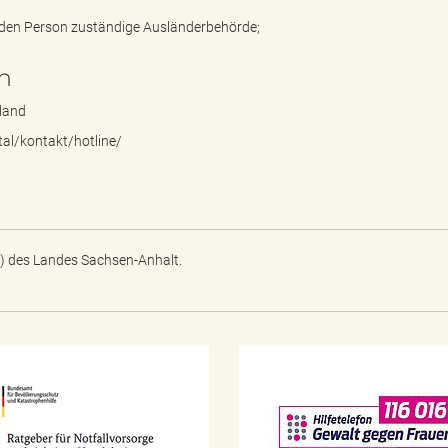
enden Person zuständige Ausländerbehörde;
n
land
al/kontakt/hotline/
) des Landes Sachsen-Anhalt.
N
o
t
f