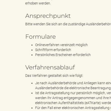
erhoben werden.
Ansprechpunkt
s
Bitte wenden Sie sich an die zuständige Ausländerbehör
Formulare
B
Onlineverfahren vereinzelt möglich
Schriftform erforderlich
Persönliches Erscheinen erforderlich
ö
Verfahrensablauf
Das Verfahren gestaltet sich wie folgt:
Je nach Ausländerbehörde und Anliegen kann eine 
r
Ausländerbehörde die elektronische Beantragung 
Ist die Antragsstellung nur persönlich möglich, 
werden Ihr Antrag entgegengenommen und Ihre Nac
elektronischen Aufenthaltstitels (eATKarte) wer
Für den Fall einer elektronischen Antragsstellung
d