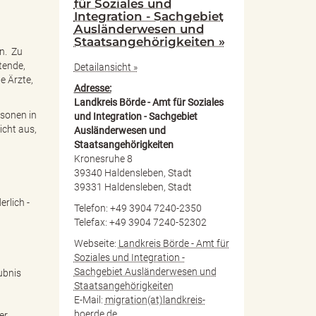
für Soziales und
Integration - Sachgebiet
Ausländerwesen und
Staatsangehörigkeiten »
en. Zu
tende,
Detailansicht »
e Ärzte,
Adresse:
Landkreis Börde - Amt für Soziales
rsonen in
und Integration - Sachgebiet
icht aus,
Ausländerwesen und
Staatsangehörigkeiten
Kronesruhe 8
39340 Haldensleben, Stadt
39331 Haldensleben, Stadt
rlich -
Telefon: +49 3904 7240-2350
Telefax: +49 3904 7240-52302
Webseite:
Landkreis Börde - Amt für
Soziales und Integration -
Sachgebiet Ausländerwesen und
ubnis
Staatsangehörigkeiten
E-Mail:
migration(at)landkreis-
boerde.de
er