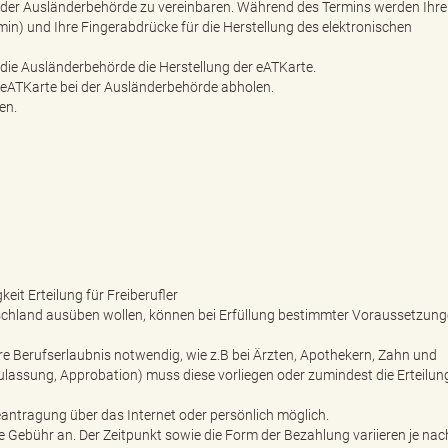
n der Ausländerbehörde zu vereinbaren. Während des Termins werden Ihre
in) und Ihre Fingerabdrücke für die Herstellung des elektronischen
die Ausländerbehörde die Herstellung der eATKarte.
 eATKarte bei der Ausländerbehörde abholen.
en.
it Erteilung für Freiberufler
eutschland ausüben wollen, können bei Erfüllung bestimmter Voraussetzung
re Berufserlaubnis notwendig, wie z.B bei Ärzten, Apothekern, Zahn und
ulassung, Approbation) muss diese vorliegen oder zumindest die Erteilun
antragung über das Internet oder persönlich möglich.
ine Gebühr an. Der Zeitpunkt sowie die Form der Bezahlung variieren je nac