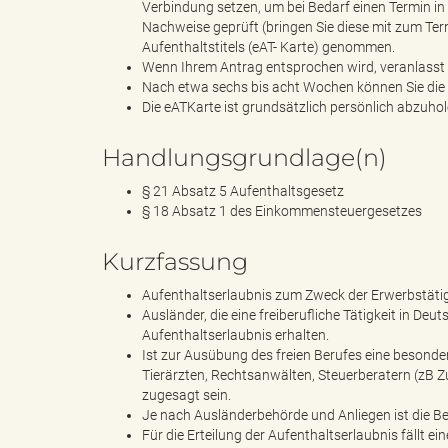
Verbindung setzen, um bei Bedarf einen Termin i
Nachweise geprüft (bringen Sie diese mit zum Term
Aufenthaltstitels (eAT- Karte) genommen.
Wenn Ihrem Antrag entsprochen wird, veranlasst 
e
Nach etwa sechs bis acht Wochen können Sie die
Die eATKarte ist grundsätzlich persönlich abzuhol
Handlungsgrundlage(n)
"
§ 21 Absatz 5 Aufenthaltsgesetz
§ 18 Absatz 1 des Einkommensteuergesetzes
Kurzfassung
.
Aufenthaltserlaubnis zum Zweck der Erwerbstätigke
Ausländer, die eine freiberufliche Tätigkeit in D
Aufenthaltserlaubnis erhalten.
Ist zur Ausübung des freien Berufes eine besonde
V
Tierärzten, Rechtsanwälten, Steuerberatern (zB Z
zugesagt sein.
Je nach Ausländerbehörde und Anliegen ist die Be
Für die Erteilung der Aufenthaltserlaubnis fällt e