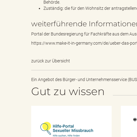
e
Behörde.
Zuständig: die für den Wohnsitz der antragstell
weiterführende Informatione
r
Portal der Bundesregierung für Fachkräfte aus dem Aus
https://www.make-it-in-germany.com/de/ueber-das-port
l
zurück zur Übersicht
Ein Angebot des
Bürger- und Unternehmensservice (BUS
i
Gut zu wissen
n
H
i
l
f