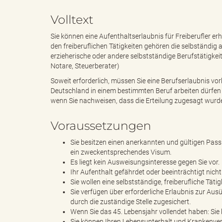
Volltext
e
i
Sie können eine Aufenthaltserlaubnis für Freiberufler er
den freiberuflichen Tätigkeiten gehören die selbständig a
erzieherische oder andere selbstständige Berufstätigke
Notare, Steuerberater)
n
f
Soweit erforderlich, müssen Sie eine Berufserlaubnis vor
Deutschland in einem bestimmten Beruf arbeiten dürfen (
wenn Sie nachweisen, dass die Erteilung zugesagt wurd
d
t
Voraussetzungen
Sie besitzen einen anerkannten und gültigen Pass 
ein zweckentsprechendes Visum.
Es liegt kein Ausweisungsinteresse gegen Sie vor.
e
z
Ihr Aufenthalt gefährdet oder beeinträchtigt nich
Sie wollen eine selbstständige, freiberufliche Tät
Sie verfügen über erforderliche Erlaubnis zur Ausü
durch die zuständige Stelle zugesichert.
s
u
Wenn Sie das 45. Lebensjahr vollendet haben: Si
Sie können Ihren Lebensunterhalt und Krankenve