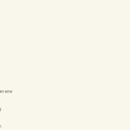
en eine
g
h