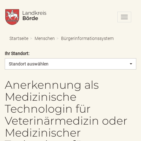
N
a
v
i
Startseite
Menschen
Bürgerinformationssystem
g
a
Ihr Standort:
t
i
Standort auswählen
o
n
e
Anerkennung als
i
Medizinische
n
-
Technologin für
/
a
Veterinärmedizin oder
u
s
Medizinischer
b
l