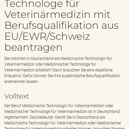
Technologe für
e
n
Veterinärmedizin mit
d
e
Berufsqualifikation aus
n
EU/EWR/Schweiz
beantragen
Sie möchten in Deutschland als Medizinische Technologin für
Veterinärmedizin oder Medizinischer Technologe für
Veterinärmedizin arbeiten? Dann brauchen Sie eine staatliche
Erlaubnis. Dafür können Sie Ihre ausländische Berufsqualifikation
anerkennen lassen.
Volltext
Der Beruf Medizinische Technologin für Veterinärmedizin oder
Medizinischer Technologe für Veterinärmedizin ist in Deutschland
reglementiert. Das bedeutet: Damit Sie in Deutschland als
Medizinische Technologin für Veterinärmedizin oder Medizinischer
Technologe für Veterinärmedizin arbeiten können, brauchen Sie eine