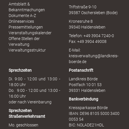
u
Amtsblatt &
Triftstraße 9-10
e
Bekanntmachungen
39387 Oschersleben (Bode)
l
Dokumente A-Z
l
Onlineservices
Kronesruhe 8
e
Pressemitteilungen
39340 Haldensleben
r
Veranstaltungskalender
Telefon: +49 3904 7240-0
M
Offene Stellen der
Fax: +49 3904 49008
i
Verwaltung
s
Verwaltungsstruktur
E-Mail:
s
kreisverwaltung@landkreis-
b
boerde.de
r
Sprechzeiten
Postanschrift
a
u
Di. 9:00 - 12:00 und 13:00 -
Landkreis Börde
c
18:00 Uhr
Postfach 10 01 53
h
Do. 9:00 - 12:00 und 13:00 -
39331 Haldensleben
16:00 Uhr
Bankverbindung
oder nach Vereinbarung
Kreissparkasse Börde
Sprechzeiten
IBAN: DE96 8105 5000 3400
Straßenverkehrsamt
0053 54
Mo. geschlossen
BIC: NOLADE21HDL